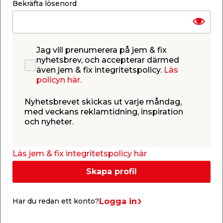
79,95
62,95
/ st.
/ st.
Bekräfta lösenord
99,94
/ kg.
629,50
/ kg.
Webbshop
Butik
Webbshop
Butik
Se mer
Se mer
Jag vill prenumerera på jem & fix
nyhetsbrev, och accepterar därmed
även jem & fix integritetspolicy.
Läs
policyn här.
Nyhetsbrevet skickas ut varje måndag,
med veckans reklamtidning, inspiration
Blomfrö t/gräsmatta
Blomfrö Danske
och nyheter.
100 g Turfline
Engblomster 100 g
Turfline
Blandning av färgglada,
Flerårig
fleråriga sorter för
blomsterfröblandning av
direktsådd i gräsmatta.
28 vilda arter.
Läs jem & fix integritetspolicy här
69,90
62,95
/ st.
/ st.
Skapa profil
629,50
/ kg.
Webbshop
Butik
Webbshop
Butik
Se mer
Se mer
Logga in
Har du redan ett konto?