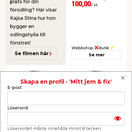
plats för din
fjärilar.
100,00
/ st.
förodling? Här visar
Kajsa Stina hur hon
bygger en
odlingshylla till
fönstret!
Webbshop
Butik
Se filmen här
Se mer
Skapa en profil - 'Mitt jem & fix'
E-post
Blomfrö Blomstereng
Blomsterblandning
Lösenord
100 g Turfline
Dikeskant 100 g
Turfline
Flerårig
Ettårig blandning av
blomsterfröblandning
sommarblommor som
som lockar till sig bin &
vallmo, blåklint,
Lösenordet måste innehålla minst 8 tecken
fjärilar.
ringblomma och solros.