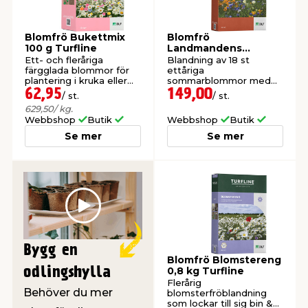
t & Värme
öbler
öring
skläder & Skyddsutrustning
lation
Blomfrö Bukettmix
Blomfrö
100 g Turfline
Landmandens
Blomster 700g
Ett- och fleråriga
Blandning av 18 st
Turfline
färgglada blommor för
ettåriga
 & Klinker
 & Säkerhet
um
er & Tapetverktyg
ing, Rep & Snöre
p
plantering i kruka eller
sommarblommor med
mark.
lång blomningstid.
62,95
149,00
/ st.
/ st.
629,50
/ kg.
r & Fönster
edjursbekämpning
t & Nät
rsalspray & Multispray
ggningsmaskiner
Webbshop
Butik
Webbshop
Butik
Se mer
Se mer
lation
yckstvätt & Tryckluft
tning
Play
or & Flaggstänger
Bygg en
Blomfrö Blomstereng
odlingshylla
0,8 kg Turfline
Flerårig
Behöver du mer
blomsterfröblandning
som lockar till sig bin &