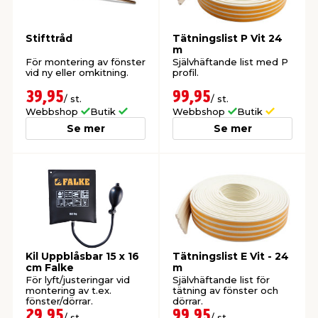
t & Värme
us & Förråd
öring
skläder & Skyddsutrustning
lation
Stifttråd
Tätningslist P Vit 24
m
För montering av fönster
Självhäftande list med P
vid ny eller omkitning.
profil.
 & Klinker
 & Säkerhet
öbler
er & Tapetverktyg
ing, Rep & Snöre
p
39,95
99,95
/ st.
/ st.
Webbshop
Butik
Webbshop
Butik
r & Fönster
edjursbekämpning
um
rsalspray & Multispray
ggningsmaskiner
Se mer
Se mer
lation
t & Nät
yckstvätt & Tryckluft
tning
Kil Uppblåsbar 15 x 16
Tätningslist E Vit - 24
cm Falke
m
För lyft/justeringar vid
Självhäftande list för
montering av t.ex.
tätning av fönster och
or & Flaggstänger
fönster/dörrar.
dörrar.
29,95
99,95
/ st.
/ st.