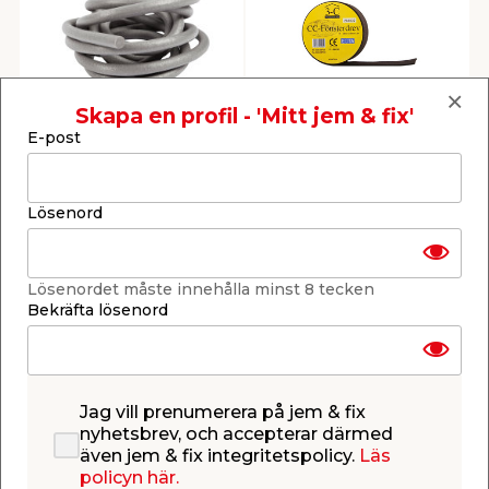
Bottningslist 20 mm x
CC-Fönsterdrev
Skapa en profil - 'Mitt jem & fix'
5,5 m
Standard Svart 5 m 3-
E-post
C Production AB
Används som
Självexpanderande. För
bottningsmaterial vid
effektiv tätning och
fogning.
isolering vid montage av
fönster och dörrar.
39,95
139,00
/ st.
/ st.
Lösenord
7,26
/ mtr.
69,50
/ mtr.
Webbshop
Butik
Webbshop
Butik
Se mer
Se mer
Lösenordet måste innehålla minst 8 tecken
Bekräfta lösenord
Jag vill prenumerera på jem & fix
nyhetsbrev, och accepterar därmed
även jem & fix integritetspolicy.
Läs
Vädringsbeslag 14,5
Foder Furu Vit 12 x 56
policyn här.
cm Utåtgående
mm - 2,2 m