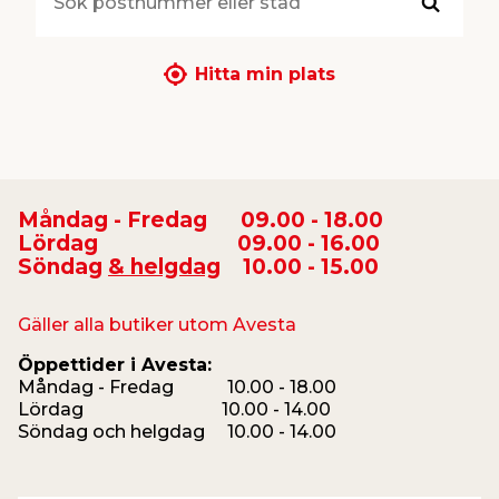
Sök
t & Värme
us & Förråd
öring
skläder & Skyddsutrustning
lation
Hitta min plats
 & Klinker
 & Säkerhet
öbler
er & Tapetverktyg
ing, Rep & Snöre
p
r & Fönster
edjursbekämpning
um
rsalspray & Multispray
ggningsmaskiner
Måndag - Fredag 09.00 - 18.00
Lördag 09.00 - 16.00
lation
t & Nät
yckstvätt & Tryckluft
Söndag
& helgdag
10.00 - 15.00
Gäller alla butiker utom Avesta
tning
Öppettider i Avesta:
Måndag - Fredag 10.00 - 18.00
Lördag 10.00 - 14.00
Söndag och helgdag 10.00 - 14.00
or & Flaggstänger