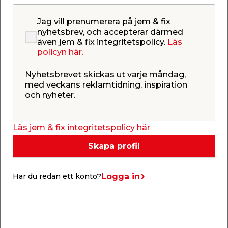
Annandag jul 10.00 - 15.00
Jag vill prenumerera på jem & fix
Nyårsafton 10.00 - 15.00
nyhetsbrev, och accepterar därmed
Nyårsdagen STÄNGT
även jem & fix integritetspolicy.
Läs
policyn här.
Nyhetsbrevet skickas ut varje måndag,
med veckans reklamtidning, inspiration
och nyheter.
Butiker
Alingsås
Alvesta
Läs jem & fix integritetspolicy här
Ängsvaktaregatan 1
Skördevägen 3
441 38 Alingsås
342 37 Alvesta
Skapa profil
Tel. 0322-91125
Tel. 0472-10100
Butiksinfo
Butiksinfo
Logga in
Har du redan ett konto?
Vägbeskrivning
Vägbeskrivning
Här hittar du
Här hittar du
öppettider och
öppettider och
Visa hela texten
: Alingsås
Visa hela tex
: Alvesta
vägbeskrivning till jem
vägbeskrivning till jem