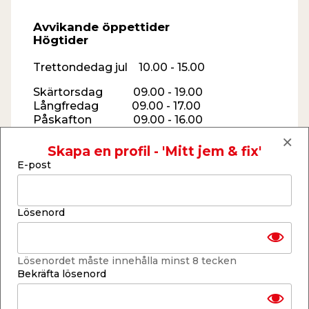
Avvikande öppettider
Högtider
Trettondedag jul 10.00 - 15.00
Skärtorsdag 09.00 - 19.00
Långfredag 09.00 - 17.00
Påskafton 09.00 - 16.00
Påskdagen 09.00 - 16.00
Annandag påsk 09.00 - 17.00
Skapa en profil - 'Mitt jem & fix'
E-post
1 maj 09.00 - 17.00
Kristi himmel 09.00 - 17.00
Nationaldagen 09.00 - 17.00
Lösenord
Midsommarafton 09.00 - 13.00
Midsommardagen STÄNGT
Lösenordet måste innehålla minst 8 tecken
Alla helgons dag 10.00 - 15.00
Bekräfta lösenord
Julafton STÄNGT
Juldagen STÄNGT