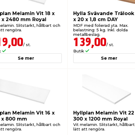
lplan Melamin Vit 18 x
Hylla Svävande Trälook
 x 2480 mm Royal
x 20 x 1,8 cm DAY
elamin. Slitstarkt, hållbart och
MDF med folierad yta. Max.
att rengöra.
belastning: 5 kg. Inkl. dolda
metallbeslag.
19,00
139,00
/ st.
/ st.
k
Butik
Se mer
Se mer
lplan Melamin Vit 16 x
Hyllplan Melamin Vit 22
 x 800 mm
300 x 1200 mm Royal
elamin. Slitstarkt, hållbart och
Vit melamin. Slitstarkt, hållbar
att rengöra.
lätt att rengöra.