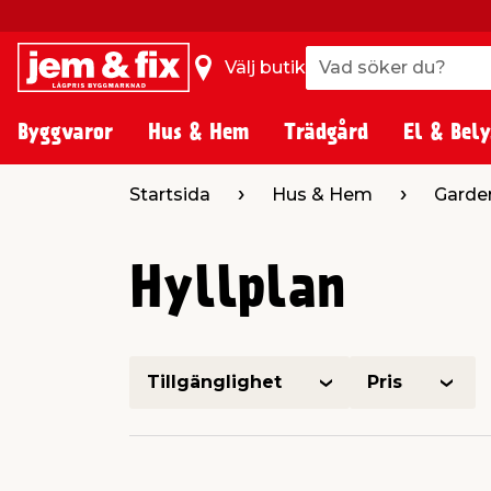
Vad söker du?
Vad söker du?
Välj butik
Byggvaror
Hus & Hem
Trädgård
El & Bely
Startsida
Hus & Hem
Garde
Hyllplan
Tillgänglighet
Pris