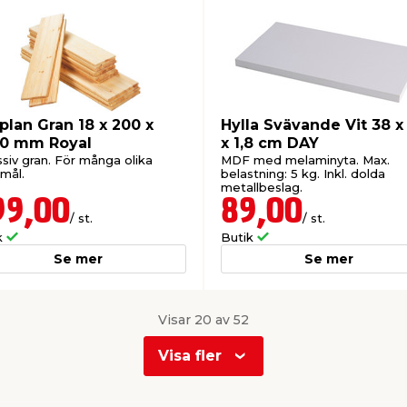
lplan Gran 18 x 200 x
Hylla Svävande Vit 38 x
0 mm Royal
x 1,8 cm DAY
siv gran. För många olika
MDF med melaminyta. Max.
mål.
belastning: 5 kg. Inkl. dolda
metallbeslag.
99,00
89,00
/ st.
/ st.
k
Butik
Se mer
Se mer
Visar 20 av 52
Visa fler