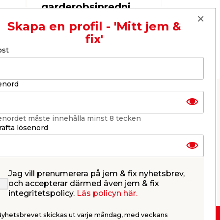
garderobsinredni
Förvarin
ng
Skapa en profil - 'Mitt jem &
fix'
ost
Nästa
enord
enordet måste innehålla minst 8 tecken
an du skapa din egna, personliga stil
äfta lösenord
anske vill utnyttja en lite mindre väggyta.
n måla dem i en valfri färg och på så sätt
 gärna på våra infästningar. Ett
Jag vill prenumerera på jem & fix nyhetsbrev,
och accepterar därmed även jem & fix
integritetspolicy.
Läs policyn här.
Nyhetsbrevet skickas ut varje måndag, med veckans