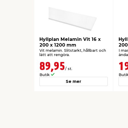
Hyllplan Melamin Vit 16 x
Hyl
200 x 1200 mm
200
Vit melamin. Slitstarkt, hållbart och
I mas
lätt att rengöra.
ända
89,95
1
/ st.
Butik
Buti
Se mer
0