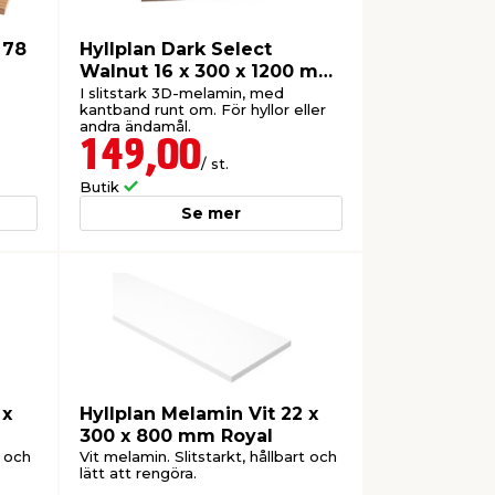
 78
Hyllplan Dark Select
Walnut 16 x 300 x 1200 mm
Wallmann
I slitstark 3D-melamin, med
kantband runt om. För hyllor eller
andra ändamål.
149,00
/ st.
Butik
Se mer
 x
Hyllplan Melamin Vit 22 x
300 x 800 mm Royal
t och
Vit melamin. Slitstarkt, hållbart och
lätt att rengöra.