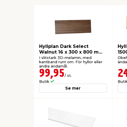
Hyllplan Dark Select
Hyl
Walnut 16 x 300 x 800 mm
150
Wallmann
I slitstark 3D-melamin, med
Obeh
kantband runt om. För hyllor eller
ända
andra ändamål.
99,95
2
/ st.
Butik
Buti
Se mer