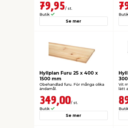
79,95
7
/ st.
Butik
Buti
Se mer
Hyllplan Furu 25 x 400 x
Hyl
1500 mm
300
Obehandlad furu. För många olika
Vit m
ändamål.
lätt 
349,00
8
/ st.
Butik
Buti
Se mer