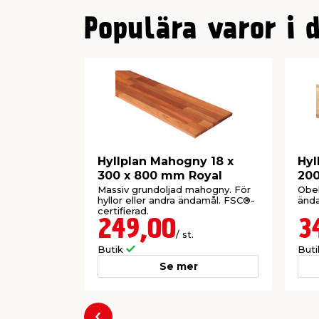
1
Populära varor i 
2
Hyllplan Mahogny 18 x
Hyl
300 x 800 mm Royal
20
Massiv grundoljad mahogny. För
Obeh
hyllor eller andra ändamål. FSC®-
ända
certifierad.
249,00
3
/ st.
Butik
But
Se mer