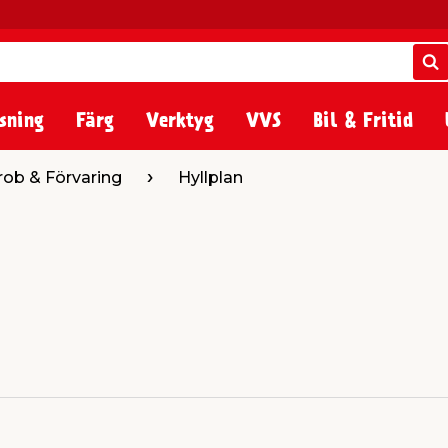
S
S
sning
Färg
Verktyg
VVS
Bil & Fritid
rob & Förvaring
Hyllplan