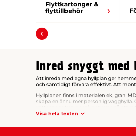
Flyttkartonger &
F
flyttillbehör
Föregående
Inred snyggt med 
Att inreda med egna hyllplan ger hemmet 
och samtidigt förvara effektivt. Att monte
Hyllplanen finns i materialen ek, gran, M
skapa en ännu mer personlig vägghylla. Gl
vattenpass kan också behövas så att hyl
Visa hela texten