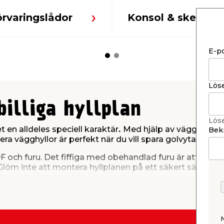
örvaringslådor
Konsol & skena
E-p
Lös
billiga hyllplan
Lös
en alldeles speciell karaktär
.
Med hjälp av vägghyllor k
Bekr
ra vägghyllor är perfekt när du vill spara golvyta eller k
DF och furu. Det fiffiga med obehandlad furu är att du ka
öm inte att montera hyllplanen på ett säkert sätt – kika
lorna monteras rakt.