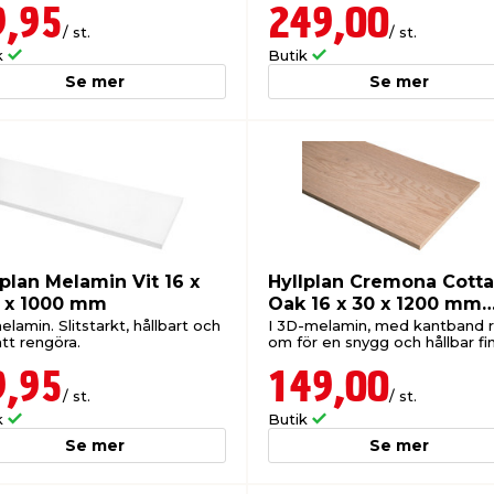
9,95
249,00
/ st.
/ st.
k
Butik
Se mer
Se mer
lplan Melamin Vit 16 x
Hyllplan Cremona Cotta
 x 1000 mm
Oak 16 x 30 x 1200 mm
Wallmann
elamin. Slitstarkt, hållbart och
I 3D-melamin, med kantband 
att rengöra.
om för en snygg och hållbar fin
9,95
149,00
/ st.
/ st.
k
Butik
Se mer
Se mer