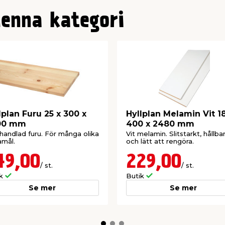
denna kategori
lplan Furu 25 x 300 x
Hyllplan Melamin Vit 18
00 mm
400 x 2480 mm
andlad furu. För många olika
Vit melamin. Slitstarkt, hållba
mål.
och lätt att rengöra.
49,00
229,00
/ st.
/ st.
ik
Butik
Se mer
Se mer