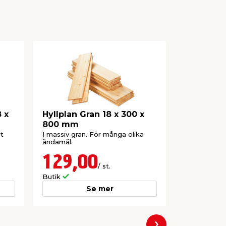
 x
Hyllplan Gran 18 x 300 x
Hyllplan 
800 mm
200 x 80
rt
I massiv gran. För många olika
Massiv grun
ändamål.
hyllor eller
certifierad.
129,00
199,
/ st.
Butik
Butik
Se mer