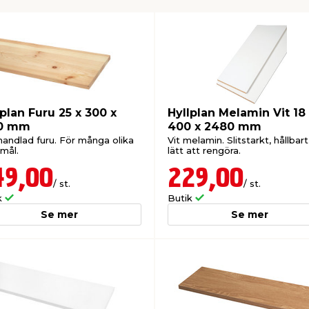
lplan Furu 25 x 300 x
Hyllplan Melamin Vit 18
0 mm
400 x 2480 mm
andlad furu. För många olika
Vit melamin. Slitstarkt, hållbar
mål.
lätt att rengöra.
49,00
229,00
/ st.
/ st.
k
Butik
Se mer
Se mer