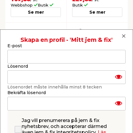
Webbshop
Butik
Butik
Se mer
Se mer
Skapa en profil - 'Mitt jem & fix'
E-post
Korsvimpel 300 x 55
Flagga 200 x 125 cm
Lösenord
cm Flagmore
Vacker Sverigevimpel.
Svensk flagga.
Lösenordet måste innehålla minst 8 tecken
169,00
249,00
/ st.
/ st.
Bekräfta lösenord
Webbshop
Butik
Webbshop
Butik
Se mer
Se mer
Jag vill prenumerera på jem & fix
nyhetsbrev, och accepterar därmed
även jem & fix integritetspolicy.
Läs