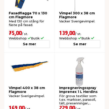
t & Värme
us & Förråd
öring
skläder & Skyddsutrustning
lation
Fasadflagga 70 x 130
Vimpel 300 x 38 cm
cm Flagmore
Flagmore
Med 130 cm stång för
Vacker Sverigevimpel.
fäste på fasad.
 & Klinker
 & Säkerhet
öbler
er & Tapetverktyg
ing, Rep & Snöre
p
75,00
139,00
/ st.
/ st.
Webbshop
Butik
Webbshop
Butik
r & Fönster
edjursbekämpning
um
rsalspray & Multispray
ggningsmaskiner
Se mer
Se mer
lation
t & Nät
yckstvätt & Tryckluft
tning
Vimpel 400 x 38 cm
Impregneringsspray
Flagmore
Imprenex 1 L Herdins
Vacker Sverigevimpel.
För grova textilier som
t.ex. markiser, parasoll,
or & Flaggstänger
tält, presenningar,
båtkapell & flaggor.
169,00
229,00
/ st.
/ st.