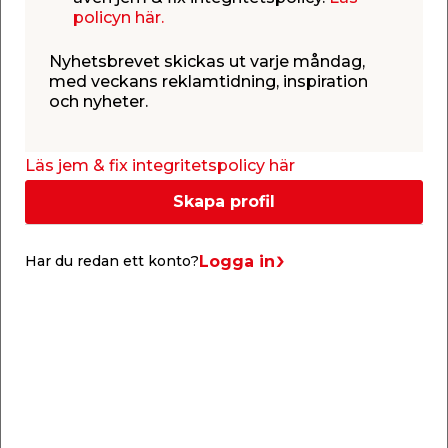
policyn här.
Nyhetsbrevet skickas ut varje måndag,
Vimpel 200 cm
Korsvimpel 200 cm
med veckans reklamtidning, inspiration
och nyheter.
Vimpel 200 cm
200 x 55 cm
129,00
169,00
Läs jem & fix integritetspolicy här
/ st.
/ st.
Webbshop
Butik
Webbshop
Butik
Skapa profil
Se mer
Se mer
Logga in
Har du redan ett konto?
Flagga 300 x 188 cm
Flagga 240 x 150 cm
Flagmore
Flagmore
Ståtlig Sverigeflagga.
Ståtlig flagga för
flaggstång.