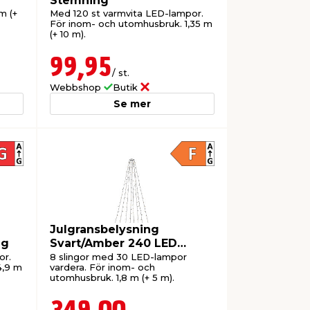
Stemning
m (+
Med 120 st varmvita LED-lampor.
För inom- och utomhusbruk. 1,35 m
(+ 10 m).
99,95
/ st.
Webbshop
Butik
Se mer
Julgransbelysning
ng
Svart/Amber 240 LED
Konstsmide
or.
8 slingor med 30 LED-lampor
4,9 m
vardera. För inom- och
utomhusbruk. 1,8 m (+ 5 m).