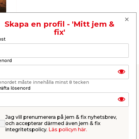
Skapa en profil - 'Mitt jem &
fix'
ost
enord
enordet måste innehålla minst 8 tecken
äfta lösenord
fulla sken i vintermörkret och skapar en
er av modeller och storlekar. Kolla
Jag vill prenumerera på jem & fix nyhetsbrev,
ö
och accepterar därmed även jem & fix
integritetspolicy.
Läs policyn här.
ingor att slingra i träden, runt