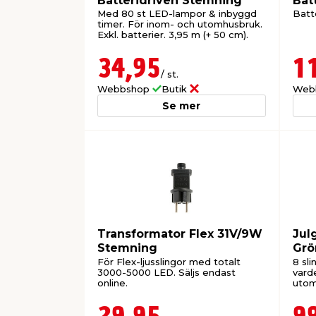
Batteridriven Stemning
Bat
Med 80 st LED-lampor & inbyggd
Batte
timer. För inom- och utomhusbruk.
Exkl. batterier. 3,95 m (+ 50 cm).
34,95
1
/ st.
Webbshop
Butik
Web
Se mer
Transformator Flex 31V/9W
Jul
Stemning
Grö
Ste
För Flex-ljusslingor med totalt
8 sl
3000-5000 LED. Säljs endast
vard
online.
utomh