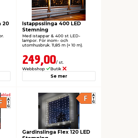
a 20
Istappsslinga 400 LED
Stemning
r.
Med istappar & 400 st LED-
lampor. För inom- och
utomhusbruk. 11,85 m (+ 10 m).
249,00
/ st.
Webbshop
Butik
Se mer
ablad
Gardinslinga Flex 120 LED