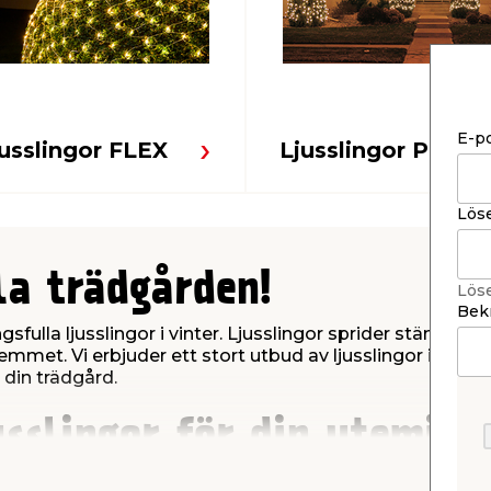
E-p
usslingor FLEX
Ljusslingor PRO
Lös
la trädgården!
Lös
Bekr
ulla ljusslingor i vinter. Ljusslingor sprider stämnings
met. Vi erbjuder ett stort utbud av ljusslingor i mängd
r din trädgård.
sslingor för din utemilj
 för din utomhusmiljö. Hos oss hittar du mängder av ljussl