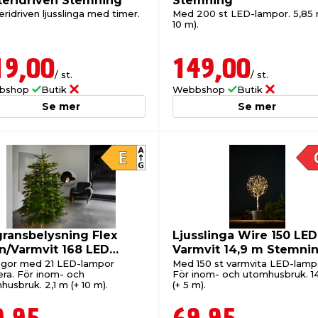
teridriven Stemning
Stemning
ridriven ljusslinga med timer.
Med 200 st LED-lampor. 5,85 
10 m).
19,00
149,00
/ st.
/ st.
bshop
Butik
Webbshop
Butik
Se mer
Se mer
gransbelysning Flex
Ljusslinga Wire 150 LED
n/Varmvit 168 LED
Varmvit 14,9 m Stemni
mning
ingor med 21 LED-lampor
Med 150 st varmvita LED-lamp
era. För inom- och
För inom- och utomhusbruk. 1
usbruk. 2,1 m (+ 10 m).
(+ 5 m).