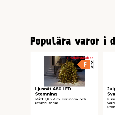
0
1
Populära varor i 
2
3
Produktdatablad
Ljusnät 480 LED
Jul
Stemning
Sva
Ko
Mått: 1,8 x 4 m. För inom- och
8 sl
utomhusbruk.
vard
utom