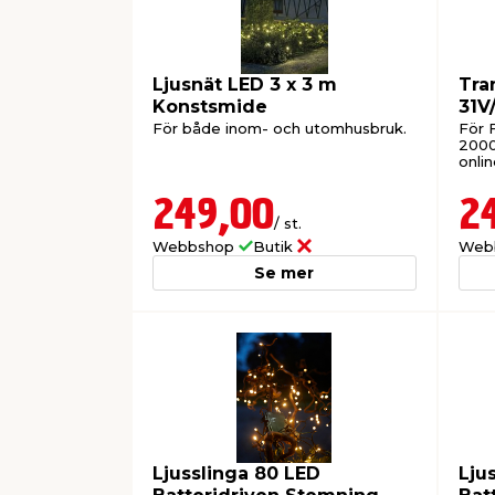
Ljusnät LED 3 x 3 m
Tra
Konstsmide
31V
För både inom- och utomhusbruk.
För F
2000
onlin
249,00
2
/ st.
Webbshop
Butik
Web
Se mer
Ljusslinga 80 LED
Lju