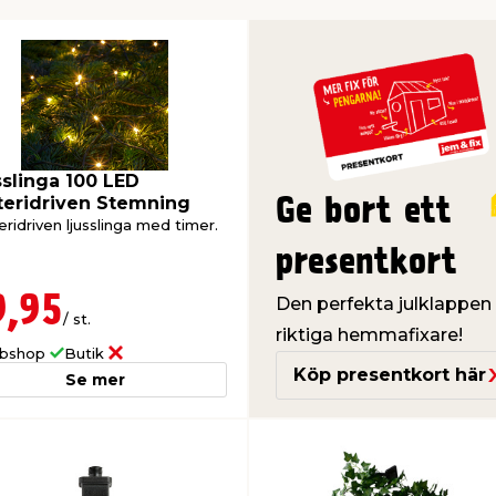
sslinga 100 LED
teridriven Stemning
Ge bort ett
ridriven ljusslinga med timer.
presentkort
9,95
Den perfekta julklappen t
/ st.
riktiga hemmafixare!
bshop
Butik
Köp presentkort här
Se mer