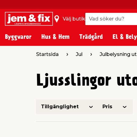
Vad söker du?
Vad söker du?
Välj butik
Byggvaror
Hus & Hem
Trädgård
El & Bely
Startsida
Jul
Julbelysning 
Ljusslingor u
Tillgänglighet
Pris