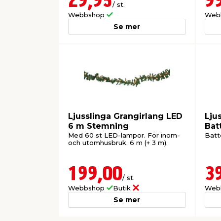
29,95
9
/ st.
Webbshop
Web
Se mer
Ljusslinga Grangirlang LED
Lju
6 m Stemning
Bat
Med 60 st LED-lampor. För inom-
Batte
och utomhusbruk. 6 m (+ 3 m).
199,00
3
/ st.
Webbshop
Butik
Web
Se mer