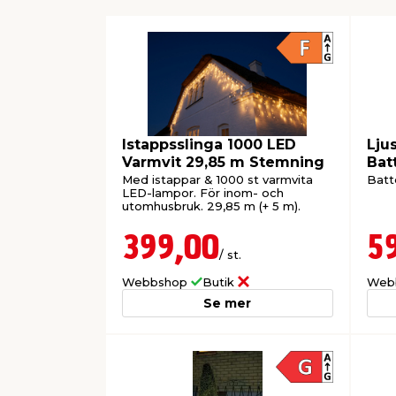
Istappsslinga 1000 LED
Lju
Varmvit 29,85 m Stemning
Bat
Med istappar & 1000 st varmvita
Batte
LED-lampor. För inom- och
utomhusbruk. 29,85 m (+ 5 m).
399,00
5
/ st.
Webbshop
Butik
Web
Se mer