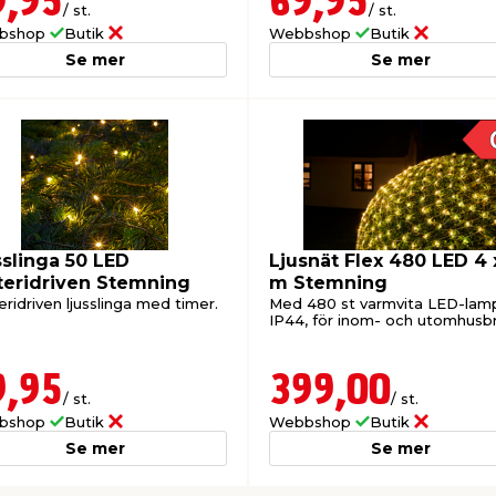
9,95
69,95
/ st.
/ st.
bshop
Butik
Webbshop
Butik
Se mer
Se mer
sslinga 50 LED
Ljusnät Flex 480 LED 4 x
teridriven Stemning
m Stemning
ridriven ljusslinga med timer.
Med 480 st varmvita LED-lam
IP44, för inom- och utomhusbr
9,95
399,00
/ st.
/ st.
bshop
Butik
Webbshop
Butik
Se mer
Se mer