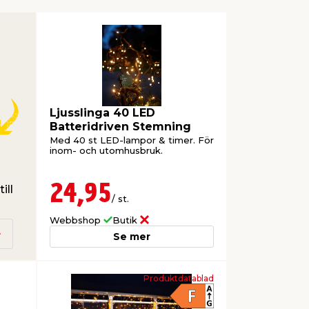
Ljusslinga 40 LED
Batteridriven Stemning
Med 40 st LED-lampor & timer. För
inom- och utomhusbruk.
24,95
ill
/ st.
Webbshop
Butik
Se mer
Produktdatablad