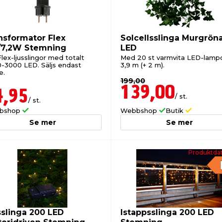
nsformator Flex
Solcellsslinga Murgrön
/7,2W Stemning
LED
lex-ljusslingor med totalt
Med 20 st varmvita LED-lampo
-3000 LED. Säljs endast
3,9 m (+ 2 m).
e.
199,00
139,00
4,95
/ st.
/ st.
bshop
Webbshop
Butik
Se mer
Se mer
Produktdat
sslinga 200 LED
Istappsslinga 200 LED