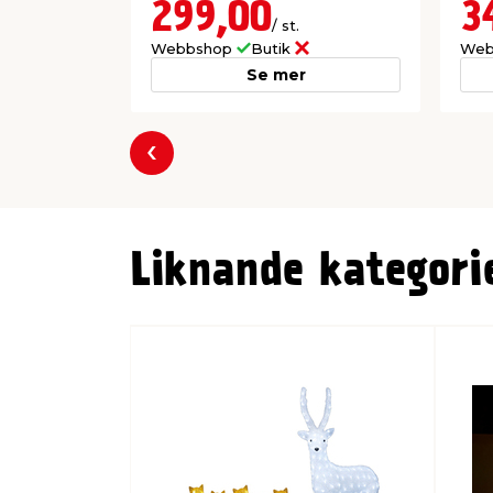
299,00
3
/ st.
Webbshop
Butik
Web
Se mer
Föregående
Liknande kategori