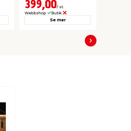
399,00
79,9
/ st.
Webbshop
Butik
Webbshop
Se mer
Nästa