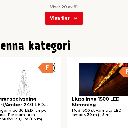
Visar 20 av 81
Visa fler
denna kategori
Produktdat
gransbelysning
Ljusslinga 1500 LED
rt/Amber 240 LED
Stemning
nstsmide
ingor med 30 LED-lampor
Med 1500 st varmvita LED-
era. För inom- och
lampor. 30 m (+ 5 m).
husbruk. 1,8 m (+ 5 m).