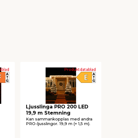
ablad
Produktdatablad
Ljusslinga PRO 200 LED
Ljussling
19,9 m Stemning
Stemnin
Kan sammankopplas med andra
Med 100 st 
PRO-ljusslingor. 19,9 m (+ 1,5 m).
För inom- o
m (+ 10 m).