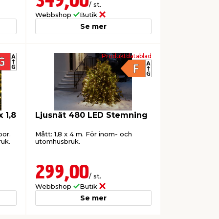
349,00
/ st.
Webbshop
Butik
Se mer
Produktdatablad
 1,8
Ljusnät 480 LED Stemning
por.
Mått: 1,8 x 4 m. För inom- och
uk.
utomhusbruk.
299,00
/ st.
Webbshop
Butik
Se mer