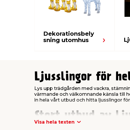
Dekorationsbely
Lj
sning utomhus
Ljusslingor för he
Lys upp trädgården med vackra, stämningsf
värmande och välkomnande känsla till hem
in hela vårt utbud och hitta ljusslingor fö
Stort utbud av lju
Visa hela texten
Vi erbjuder ett stort utbud av ljusslingor