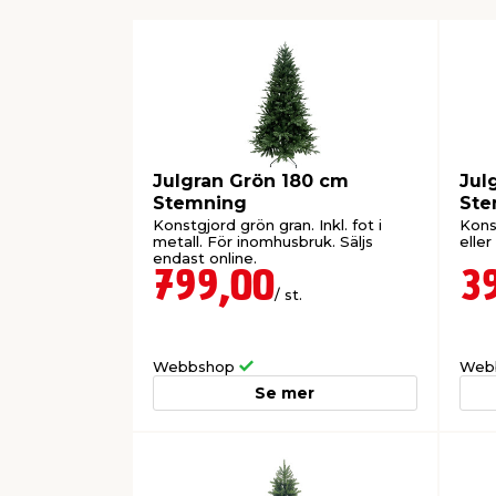
Julgran Grön 180 cm
Jul
Stemning
Ste
Konstgjord grön gran. Inkl. fot i
Kons
metall. För inomhusbruk. Säljs
eller
endast online.
799,00
3
/ st.
Webbshop
Web
Se mer