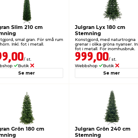
gran Slim 210 cm
Julgran Lyx 180 cm
mning
Stemning
tgjord, smal gran. För små rum
Konstgjord, med naturtrogna
 hörn. Inkl. fot i metall.
grenar i olika gröna nyanser. In
fot i metall. För inomhusbruk.
99,00
999,00
/ st.
/ st.
bshop
Butik
Webbshop
Butik
Se mer
Se mer
gran Grön 180 cm
Julgran Grön 240 cm
mning
Stemning