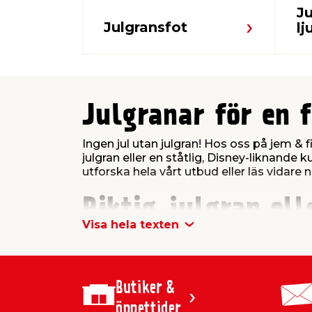
Ju
Julgransfot
lj
Julgranar för en f
Ingen jul utan julgran! Hos oss på jem & fix
julgran eller en ståtlig, Disney-liknande k
utforska hela vårt utbud eller läs vidare ne
Riktig julgran ell
Visa hela texten
Är du en av dem som aldrig skulle sätta u
skapar lika mycket julkänsla som doften a
Det finns såklart både fördelar och nackd
alla fall säker; att julgranar, oavsett om 
Butiker &
jem & fix finns givetvis både riktig gra
underhåll.
öppettider