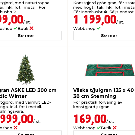
tgjord, med naturtrogna
Konstgjord grön gran, för stor
r. Inkl. fot i metall. För
med högt i tak. Inkl. fot i metal
husbruk.
För inomhusbruk. Säljs endast
online.
99,00
1 199,00
/ st.
/ st.
bshop
Butik
Webbshop
Se mer
Se mer
gran ASKE LED 300 cm
Väska t/julgran 135 x 40
dic Winter
38 cm Stemning
tgjord, med varmvit LED-
För praktisk förvaring av
inga. Inkl. fot i metall.
konstgjord julgran.
llningsvara.
 999,00
169,00
/ st.
/ st.
bshop
Webbshop
Butik
Se mer
Se mer