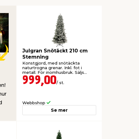
Julgran Snötäckt 210 cm
Stemning
Konstgjord, med snötäckta
naturtrogna grenar. Inkl. fot i
metall. För inomhusbruk. Säljs
endast online.
999,00
/ st.
en!
hur
d
Webbshop
Se mer