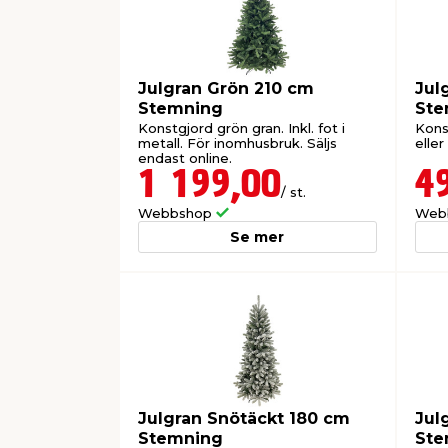
Julgran Grön 210 cm
Jul
Stemning
Ste
Konstgjord grön gran. Inkl. fot i
Kons
metall. För inomhusbruk. Säljs
eller
endast online.
1 199,00
4
/ st.
Webbshop
Web
Se mer
Julgran Snötäckt 180 cm
Jul
Stemning
Ste