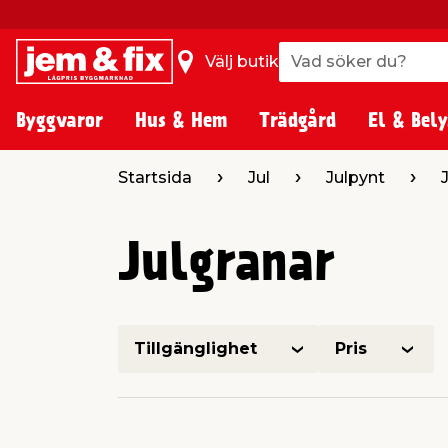
Vad söker du?
Vad söker du?
Välj butik
Byggvaror
Hus & Hem
Trädgård
El & Bely
Startsida
Jul
Julpynt
Julgranar
Tillgänglighet
Pris