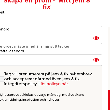
Skapa en profil - 'Mitt jem &
fix'
Juldekorationer
ost
enord
enordet måste innehålla minst 8 tecken
vsett om du vill ha en nätt och liten
äfta lösenord
era olika modeller. Scrolla upp för att
jul!
d föredrar du?
Jag vill prenumerera på jem & fix nyhetsbrev,
och accepterar därmed även jem & fix
 lite smidigare plastjulgranen? Få saker
integritetspolicy.
Läs policyn här.
en som sprider ut sig i hemmet… eller?
och vi alla tycker olika. Men en sak är i
Nyhetsbrevet skickas ut varje måndag, med veckans
t av julens allra viktigaste inslag. Hos
eklamtidning, inspiration och nyheter.
tgranar för dig som uppskattar mindre
Drive-in