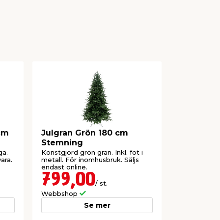
cm
Julgran Grön 180 cm
Julgran L
Stemning
LED 180 
ga.
Konstgjord grön gran. Inkl. fot i
Konstgjord, 
vara.
metall. För inomhusbruk. Säljs
Inkl. fot i m
endast online.
799,00
3 29
/ st.
Webbshop
Webbshop
Se mer