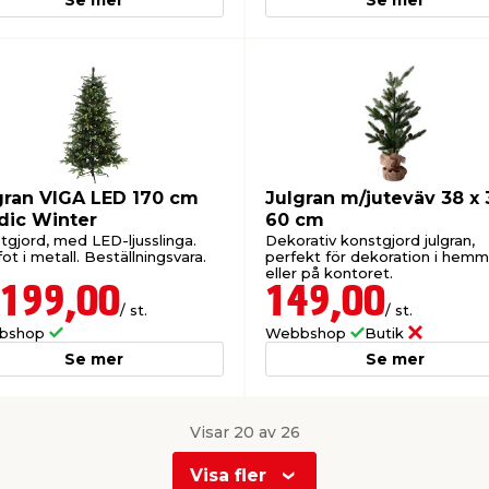
gran VIGA LED 170 cm
Julgran m/juteväv 38 x 
dic Winter
60 cm
tgjord, med LED-ljusslinga.
Dekorativ konstgjord julgran,
 fot i metall. Beställningsvara.
perfekt för dekoration i hem
eller på kontoret.
 199,00
149,00
/ st.
/ st.
bshop
Webbshop
Butik
Se mer
Se mer
Visar 20 av 26
Visa fler