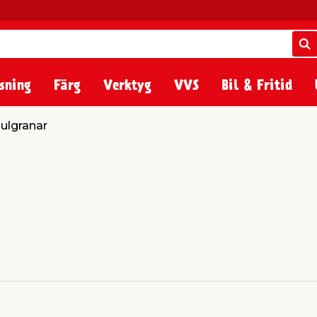
S
S
sning
Färg
Verktyg
VVS
Bil & Fritid
Julgranar