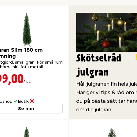
gran Slim 180 cm
mning
Skötselråd
tgjord, smal gran. För små rum
 hörn. Inkl. fot i metall.
julgran
99,00
/ st.
Håll julgranen fin hela jul
Här ger vi tips & råd om 
du på bästa sätt tar han
bshop
Butik
Se mer
om din julgran.