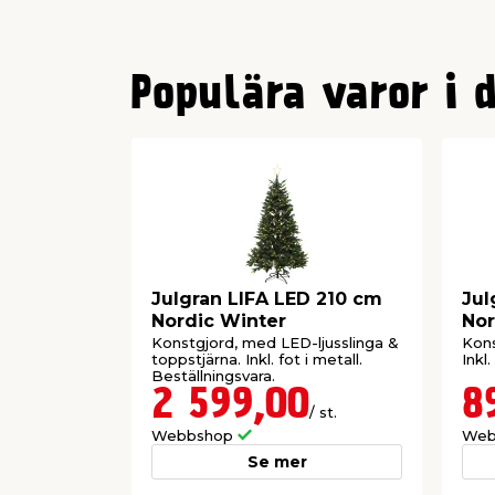
0
1
Populära varor i 
Julgran LIFA LED 210 cm
Jul
Nordic Winter
Nor
Konstgjord, med LED-ljusslinga &
Kons
toppstjärna. Inkl. fot i metall.
Inkl.
Beställningsvara.
2 599,00
8
/ st.
Webbshop
Web
Se mer