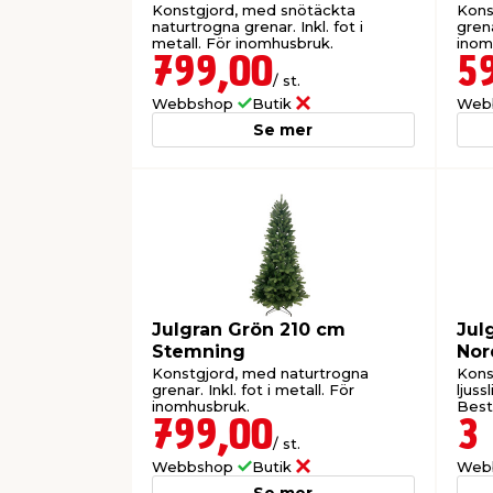
Konstgjord, med snötäckta
Kons
naturtrogna grenar. Inkl. fot i
grena
metall. För inomhusbruk.
inom
799,00
5
/ st.
Webbshop
Butik
Web
Se mer
Julgran Grön 210 cm
Jul
Stemning
Nor
Konstgjord, med naturtrogna
Kons
grenar. Inkl. fot i metall. För
ljussl
inomhusbruk.
Bestä
799,00
3
/ st.
Webbshop
Butik
Web
Se mer