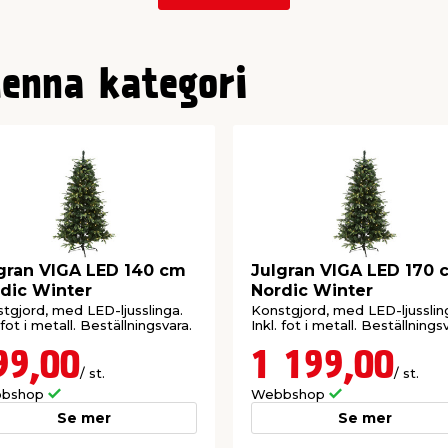
denna kategori
gran VIGA LED 140 cm
Julgran VIGA LED 170 
dic Winter
Nordic Winter
tgjord, med LED-ljusslinga.
Konstgjord, med LED-ljusslin
 fot i metall. Beställningsvara.
Inkl. fot i metall. Beställnings
99,00
1 199,00
/ st.
/ st.
bshop
Webbshop
Se mer
Se mer