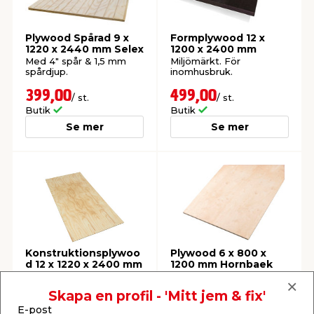
t & Värme
us & Förråd
öring
skläder & Skyddsutrustning
lation
Plywood Spårad 9 x
Formplywood 12 x
1220 x 2440 mm Selex
1200 x 2400 mm
Med 4" spår & 1,5 mm
Miljömärkt. För
spårdjup.
inomhusbruk.
 & Klinker
 & Säkerhet
öbler
er & Tapetverktyg
ing, Rep & Snöre
p
399,00
499,00
/ st.
/ st.
Butik
Butik
r & Fönster
edjursbekämpning
um
rsalspray & Multispray
ggningsmaskiner
Se mer
Se mer
lation
t & Nät
yckstvätt & Tryckluft
tning
Konstruktionsplywoo
Plywood 6 x 800 x
d 12 x 1220 x 2400 mm
1200 mm Hornbaek
För många ändamål, t.ex.
Obehandlad björkfanér,
konstruktioner, klädsel
med kärna av lövträ.
or & Flaggstänger
Skapa en profil - 'Mitt jem & fix'
eller för möbler.
E-post
399,00
209,00
/ st.
/ st.