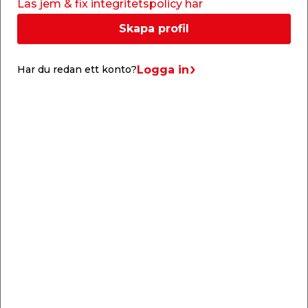
Läs jem & fix integritetspolicy här
Skapa profil
Logga in
Har du redan ett konto?
Formplywood 12 x
Plywood 6 x 800 x
1200 x 2400 mm
1200 mm Hornbaek
Miljömärkt. För
Obehandlad björkfanér,
inomhusbruk.
med kärna av lövträ.
499,00
209,00
/ st.
/ st.
Butik
Butik
Se mer
Se mer
Liknande kategorier