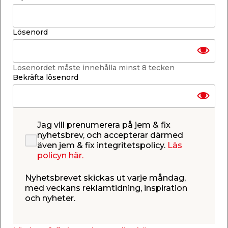
Butik
Butik
Se mer
Se mer
Lösenord
Lösenordet måste innehålla minst 8 tecken
Bekräfta lösenord
Plywood 12 x 800 x
Plywood 8 x 800 x
1200 mm Hornbaek
1200 mm Hornbaek
Jag vill prenumerera på jem & fix
Obehandlad björkfanér,
Obehandlad björkfanér,
nyhetsbrev, och accepterar därmed
med kärna av lövträ.
med kärna av lövträ.
även jem & fix integritetspolicy.
Läs
289,00
229,00
policyn här.
/ st.
/ st.
Butik
Butik
Se mer
Se mer
Nyhetsbrevet skickas ut varje måndag,
med veckans reklamtidning, inspiration
och nyheter.
0
Populära varor i denna kategori