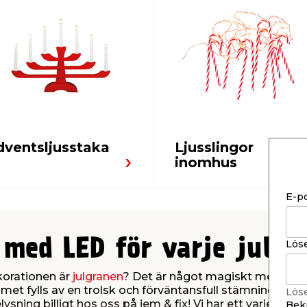
dventsljusstaka
Ljusslingor
inomhus
E-p
 med LED för varje julgr
Lös
korationen är
julgranen
? Det är något magiskt med att ta
et fylls av en trolsk och förväntansfull stämning. Med e
Lös
sning billigt hos oss på jem & fix! Vi har ett varierat 
Bekr