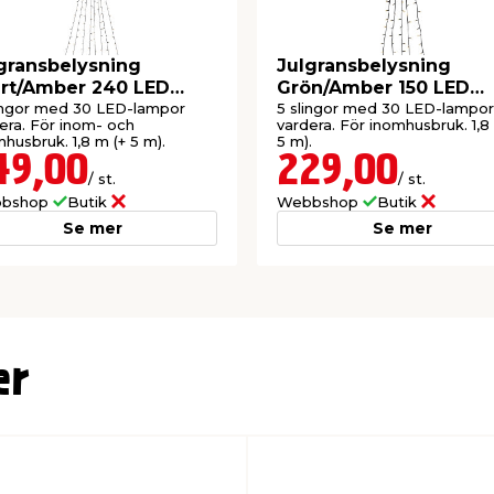
gransbelysning
Julgransbelysning
rt/Amber 240 LED
Grön/Amber 150 LED
nstsmide
Konstsmide
ingor med 30 LED-lampor
5 slingor med 30 LED-lampor
era. För inom- och
vardera. För inomhusbruk. 1,8
husbruk. 1,8 m (+ 5 m).
5 m).
49,00
229,00
/ st.
/ st.
bshop
Butik
Webbshop
Butik
Se mer
Se mer
er