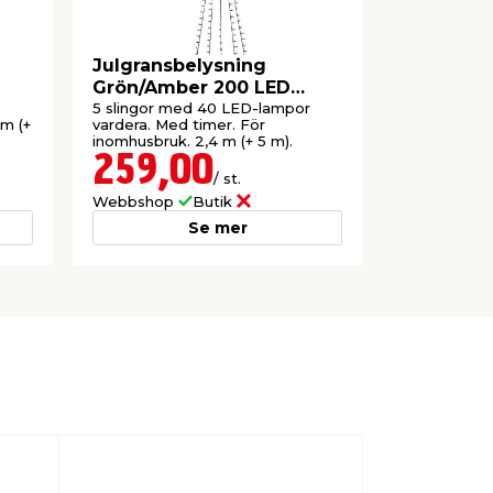
Julgransbelysning
Grön/Amber 200 LED
Konstsmide
5 slingor med 40 LED-lampor
 m (+
vardera. Med timer. För
inomhusbruk. 2,4 m (+ 5 m).
259,00
/ st.
Webbshop
Butik
Se mer