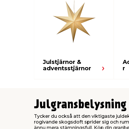
Julstjärnor &
A
adventsstjärnor
r
Julgransbelysning
Tycker du också att den viktigaste julde
rogivande skogsdoft sprider sig och rumm
ännu mera stämningsfull. Köp din granbely