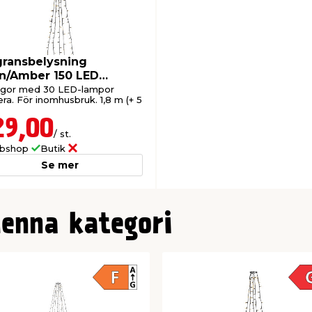
gransbelysning
n/Amber 150 LED
stsmide
ingor med 30 LED-lampor
ra. För inomhusbruk. 1,8 m (+ 5
29,00
/ st.
bshop
Butik
Se mer
denna kategori