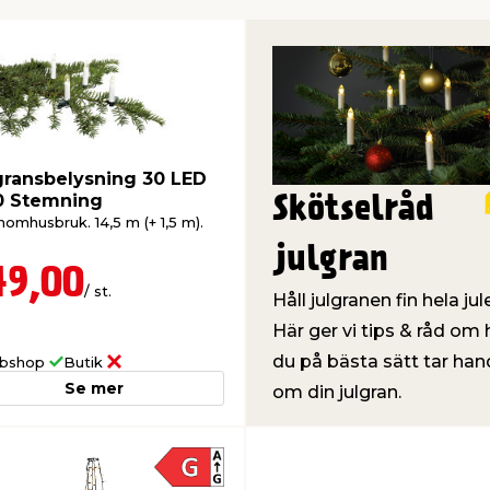
gransbelysning 30 LED
0 Stemning
Skötselråd
nomhusbruk. 14,5 m (+ 1,5 m).
julgran
49,00
/ st.
Håll julgranen fin hela jul
Här ger vi tips & råd om 
du på bästa sätt tar han
bshop
Butik
Se mer
om din julgran.