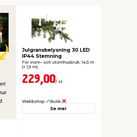
Julgransbelysning 30 LED
IP44 Stemning
För inom- och utomhusbruk. 14,5 m
(+ 1,5 m).
229,00
/ st.
en!
hur
d
Webbshop
Butik
Se mer