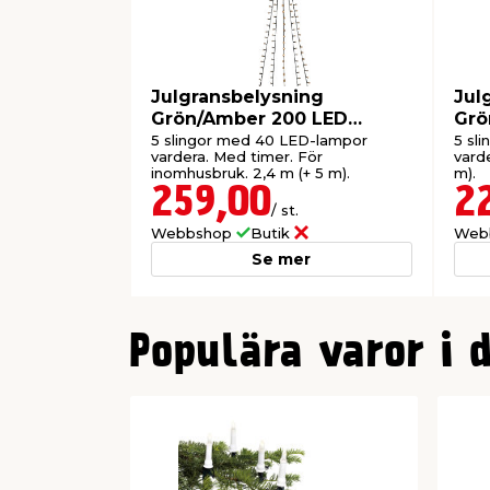
Julgransbelysning
Jul
Grön/Amber 200 LED
Grö
Konstsmide
Kon
5 slingor med 40 LED-lampor
5 sl
vardera. Med timer. För
varde
inomhusbruk. 2,4 m (+ 5 m).
m).
259,00
2
/ st.
Webbshop
Butik
Web
Se mer
0
Populära varor i 