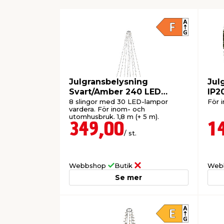
Julgransbelysning
Jul
Svart/Amber 240 LED
IP2
Konstsmide
8 slingor med 30 LED-lampor
För i
vardera. För inom- och
utomhusbruk. 1,8 m (+ 5 m).
349,00
1
/ st.
Webbshop
Butik
Web
Se mer