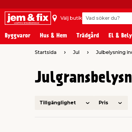
Vad söker du?
Vad söker du?
Välj butik
Byggvaror
Hus & Hem
Trädgård
El & Bely
Startsida
Jul
Julbelysning 
Julgransbelysn
Tillgänglighet
Pris