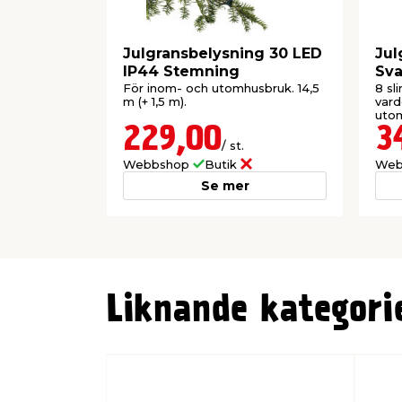
Julgransbelysning 30 LED
Jul
IP44 Stemning
Sva
Ko
För inom- och utomhusbruk. 14,5
8 sl
m (+ 1,5 m).
vard
utom
229,00
3
/ st.
Webbshop
Butik
Web
Se mer
Liknande kategori