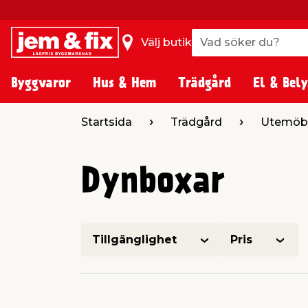
Vad söker du?
Vad söker du?
Välj butik
Byggvaror
Hus & Hem
Trädgård
El & Bely
Startsida
Trädgård
Utemöb
Dynboxar
Tillgänglighet
Pris