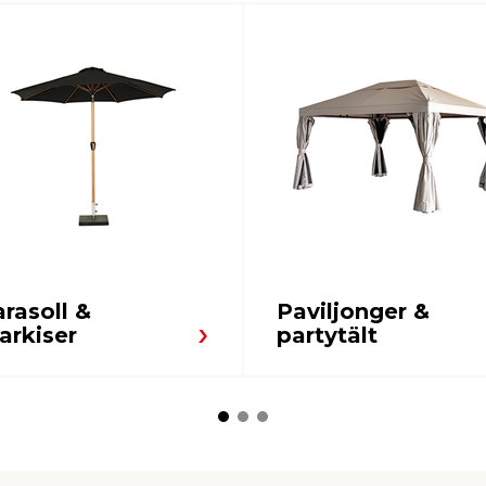
rasoll &
Paviljonger &
arkiser
partytält