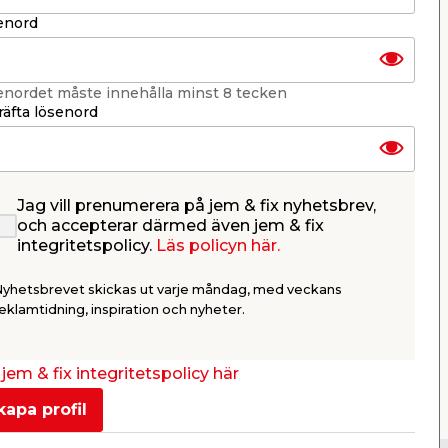
268 31 Svalöv, Sverige
Organisationsnummer: 969706-6331
enord
E-post: kundtjanst@jemfix.com
Telefon:
046-28 52 900
enordet måste innehålla minst 8 tecken
ch markiser
, gör det enkelt att inreda din
Läs mer om Trygg e-handel här.
äfta lösenord
en till att skapa en nytänkande
ssar till de flesta trädgårdsmöbler. Du
an som en trädgårdsbänk med gott om
e vet hur många den kan bära. Placera sen
, så får du en otroligt mysig och
Jag vill prenumerera på jem & fix nyhetsbrev,
och accepterar därmed även jem & fix
integritetspolicy.
Läs policyn här.
få inspiration till att göra stunderna i
Nyhetsbrevet skickas ut varje måndag, med veckans
eklamtidning, inspiration och nyheter.
jem & fix integritetspolicy här
kapa profil