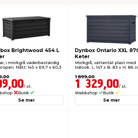
box Brightwood 454 L
Dynbox Ontario XXL 87
er
Keter
ar, i mörkgrå väderbeständig
Mörkgrå, vattentät plast med
ropen. Mått: 145 x 69,7 x 60,3
trälook. L: 147 x B: 83 x H: 86 
9,00
1 899,00
09,00
1 329,00
/ st.
/ st.
bshop
Butik
Webbshop
Butik
Se mer
Se mer