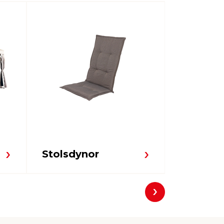
Solstola
Stolsdynor
solsäng
Nästa