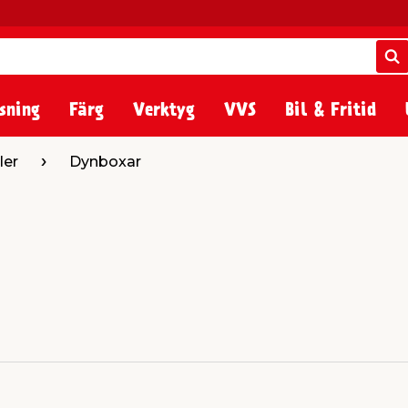
S
S
sning
Färg
Verktyg
VVS
Bil & Fritid
ler
Dynboxar