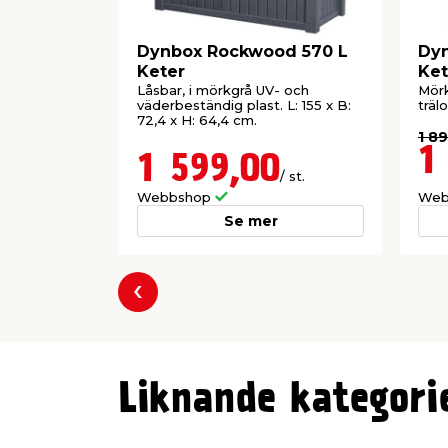
Dynbox Rockwood 570 L
Dyn
Keter
Ket
Låsbar, i mörkgrå UV- och
Mörk
väderbeständig plast. L: 155 x B:
träl
72,4 x H: 64,4 cm.
1 8
1
1 599,00
/ st.
Webbshop
Web
Se mer
Föregående
Liknande kategori