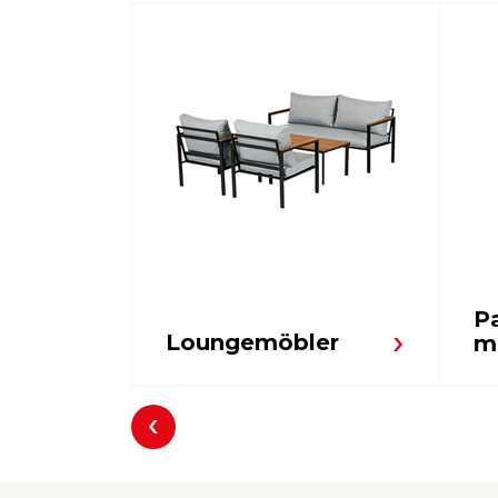
Pa
Loungemöbler
m
Föregående