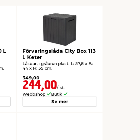
0 L
Förvaringslåda City Box 113
L Keter
Låsbar, i gråbrun plast. L: 57,8 x B:
cm.
44 x H: 55 cm.
349,00
244,00
/ st.
Webbshop
Butik
Se mer