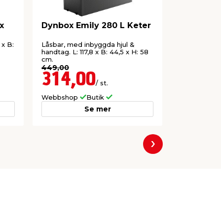
x
Dynbox Emily 280 L Keter
Dynbox B
Keter
 x B:
Låsbar, med inbyggda hjul &
Låsbar, i m
handtag. L: 117,8 x B: 44,5 x H: 58
polypropen. 
cm.
60,3 cm.
449,00
1 299,00
314,00
909,
/ st.
Webbshop
Butik
Webbshop
Se mer
Nästa