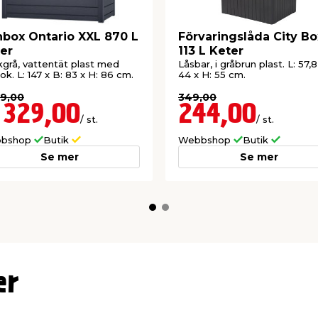
box Ontario XXL 870 L
Förvaringslåda City Bo
er
113 L Keter
grå, vattentät plast med
Låsbar, i gråbrun plast. L: 57,8
ook. L: 147 x B: 83 x H: 86 cm.
44 x H: 55 cm.
99,00
349,00
 329,00
244,00
/ st.
/ st.
bshop
Butik
Webbshop
Butik
Se mer
Se mer
er