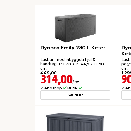
Dynbox Emily 280 L Keter
Dyn
Ket
Låsbar, med inbyggda hjul &
Låsb
handtag. L: 117,8 x B: 44,5 x H: 58
polyp
cm.
cm.
449,00
1 29
314,00
9
/ st.
Webbshop
Butik
Web
Se mer