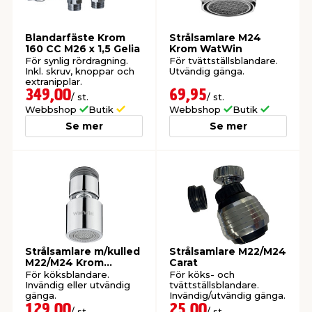
t & Värme
us & Förråd
öring
skläder & Skyddsutrustning
lation
Blandarfäste Krom
Strålsamlare M24
160 CC M26 x 1,5 Gelia
Krom WatWin
För synlig rördragning.
För tvättställsblandare.
Inkl. skruv, knoppar och
Utvändig gänga.
 & Klinker
 & Säkerhet
öbler
er & Tapetverktyg
ing, Rep & Snöre
p
extranipplar.
349,00
69,95
/ st.
/ st.
Webbshop
Butik
Webbshop
Butik
r & Fönster
edjursbekämpning
um
rsalspray & Multispray
ggningsmaskiner
Se mer
Se mer
lation
t & Nät
yckstvätt & Tryckluft
tning
Strålsamlare m/kulled
Strålsamlare M22/M24
M22/M24 Krom
Carat
WatWin
För köksblandare.
För köks- och
Invändig eller utvändig
tvättställsblandare.
or & Flaggstänger
gänga.
Invändig/utvändig gänga.
129,00
25,00
/ st.
/ st.