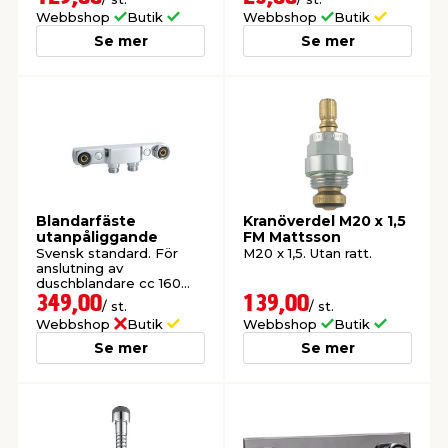
Webbshop
Butik
Webbshop
Butik
Se mer
Se mer
Blandarfäste
Kranöverdel M20 x 1,5
utanpåliggande
FM Mattsson
Svensk standard. För
M20 x 1,5. Utan ratt.
anslutning av
duschblandare cc 160
mm M26x1,5 vid
349,00
139,00
/ st.
/ st.
montage av
Webbshop
Butik
Webbshop
Butik
utanpåliggande rör 12/15.
Anslutning 15R utvändig
Se mer
Se mer
40 cc. Förkromad.