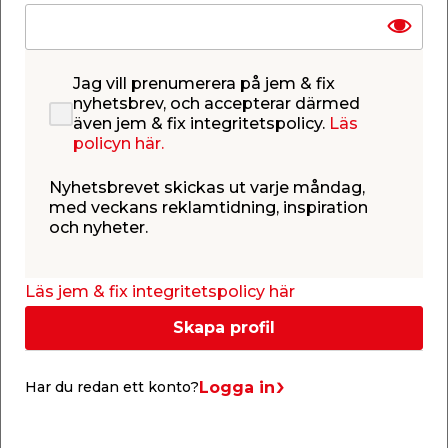
Invändig gänga.
gänga.
50,00
89,95
/ st.
/ st.
Webbshop
Butik
Webbshop
Butik
Se mer
Se mer
Jag vill prenumerera på jem & fix
nyhetsbrev, och accepterar därmed
även jem & fix integritetspolicy.
Läs
policyn här.
Nyhetsbrevet skickas ut varje måndag,
med veckans reklamtidning, inspiration
och nyheter.
Blandarfäste M26x1,5
Strålsamlare M24
cc 160 mm
Carat
För anslutning av
För köks- och
Läs jem & fix integritetspolicy här
duschblandare cc 160
tvättställsblandare.
mm M26x1,5 vid
Utvändig gänga.
montage av
Skapa profil
499,00
50,00
/ st.
/ st.
utanpåliggande rör 12/15.
Webbshop
Butik
Webbshop
Butik
Anslutning 15R utvändig
160 cc. Förkromad.
Se mer
Se mer
Logga in
Har du redan ett konto?