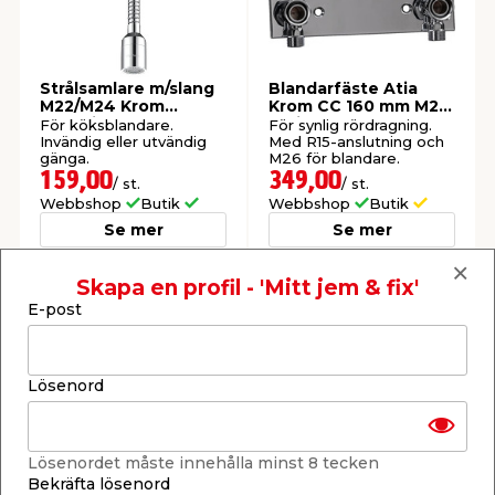
Strålsamlare m/slang
Blandarfäste Atia
M22/M24 Krom
Krom CC 160 mm M26
WatWin
Gelia
För köksblandare.
För synlig rördragning.
Invändig eller utvändig
Med R15-anslutning och
gänga.
M26 för blandare.
159,00
349,00
/ st.
/ st.
Webbshop
Butik
Webbshop
Butik
Se mer
Se mer
Skapa en profil - 'Mitt jem & fix'
E-post
Lösenord
Strålsamlare M22
Strålsamlare m/kulled
Carat
M22/M24 Krom
Lösenordet måste innehålla minst 8 tecken
WatWin
För köks- och
För köksblandare.
tvättställsblandare.
Invändig eller utvändig
Bekräfta lösenord