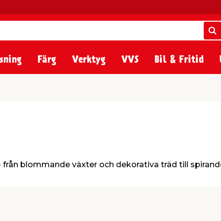
S
S
sning
Färg
Verktyg
VVS
Bil & Fritid
 från blommande växter och dekorativa träd till spirande