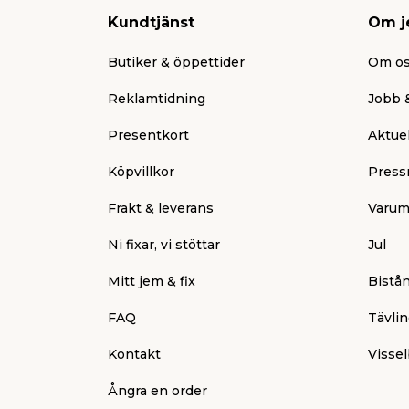
Kundtjänst
Om j
Butiker & öppettider
Om o
Reklamtidning
Jobb &
Presentkort
Aktuel
Köpvillkor
Press
Frakt & leverans
Varum
Ni fixar, vi stöttar
Jul
Mitt jem & fix
Bistå
FAQ
Tävlin
Kontakt
Vissel
Ångra en order