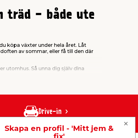
h träd - både ute
u köpa växter under hela året. Låt
ften av sommar, eller få till den där
ler utomhus. Så unna dig själv dina
 lagerstatus i
din lokala jem & fix-butik
.
Drive-in
Skapa en profil - 'Mitt jem &
fix'