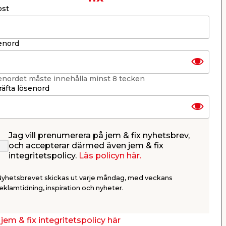
ost
er
KB jem & fix
Per Bondessons väg 2080
268 31 Svalöv, Sverige
Organisationsnummer: 969706-6331
enord
E-post: kundtjanst@jemfix.com
Telefon:
046-28 52 900
enordet måste innehålla minst 8 tecken
Läs mer om Trygg e-handel här.
äfta lösenord
Jag vill prenumerera på jem & fix nyhetsbrev,
och accepterar därmed även jem & fix
integritetspolicy.
Läs policyn här.
Nyhetsbrevet skickas ut varje måndag, med veckans
eklamtidning, inspiration och nyheter.
jem & fix integritetspolicy här