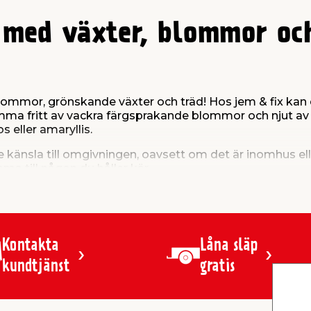
 med växter, blommor oc
mmor, grönskande växter och träd! Hos jem & fix kan d
ma fritt av vackra färgsprakande blommor och njut av do
 eller amaryllis.
e känsla till omgivningen, oavsett om det är inomhus el
ma till någon du håller kär.
kande utbud i våra kategorier ovan, där du även kan se
Kontakta
Låna släp
kundtjänst
gratis