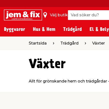
Vad söker du?
Vad söker du?
Välj butik
Byggvaror
Hus & Hem
Trädgård
El & Bely
Startsida
Trädgård
Växter
Växter
Allt för grönskande hem och trädgårdar -