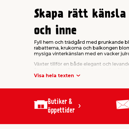
Skapa rätt känsla
och inne
Fyll hem och trädgård med prunkande blo
rabatterna, krukorna och balkongen blom
mysiga vinterkänslan med en vacker julros
Växter tillför en både elegant och levand
favoritväxter eller ge bort en vacker blom
Visa hela texten
Varmt välkommen att utforska vårt gröns
Butiker &
öppettider