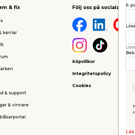
E-p
em & fix
Följ oss på sociala medi
ss
Lös
 karriär
lt
Lös
Bekr
rum
Köpvillkor
ärken
Integritetspolicy
Cookies
nd & support
gar & vinnare
r
blåsarportal
Läs 