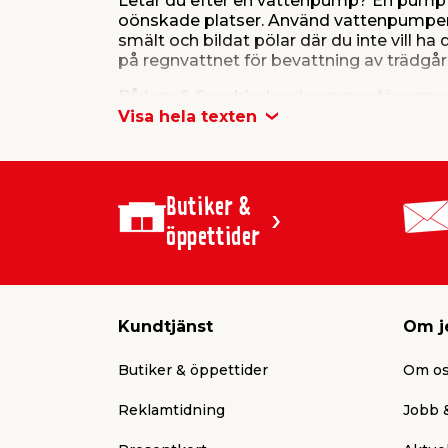
Letar du efter en vattenpump? En pump ä
oönskade platser. Använd vattenpumpen fö
smält och bildat pölar där du inte vill 
på regnvattnet för bevattning av trädgår
På jem & fix erbjuder vi pumpar för up
pumpar och avtappningsslangar. Klicka di
Visa hela texten
utomhus.
Butiker &
öppettider
Kundtjänst
Om j
Butiker & öppettider
Om o
Reklamtidning
Jobb &