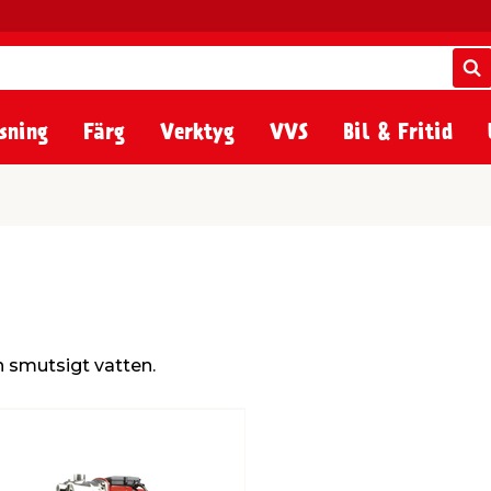
S
S
sning
Färg
Verktyg
VVS
Bil & Fritid
 smutsigt vatten.