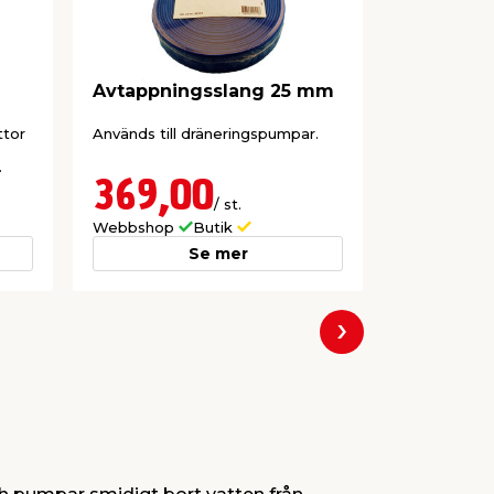
Avtappningsslang 25 mm
Hydrofo
Garden
ttor
Används till dräneringspumpar.
För bl.a. tr
Hämtar vatte
regntunna el
liter/timme.
369,00
1 04
/ st.
Webbshop
Butik
Webbshop
Se mer
Nästa