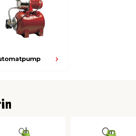
utomatpump
rin