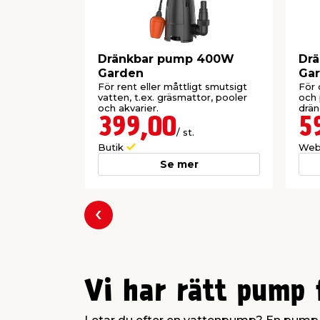
Dränkbar pump 400W
Dr
Garden
Ga
För rent eller måttligt smutsigt
För 
vatten, t.ex. gräsmattor, pooler
och 
och akvarier.
drä
källa
399,00
5
/ st.
Butik
Web
Se mer
Föregående
Vi har rätt pump f