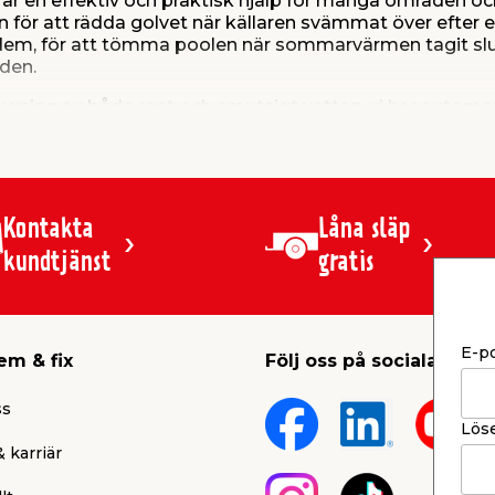
r en effektiv och praktisk hjälp för många områden oc
r att rädda golvet när källaren svämmat över efter ett
ha dem, för att tömma poolen när sommarvärmen tagit slu
den.
psugning av både rent och smutsigt vatten, vi har aut
g vidare för att hitta rätt pump för ditt behov och ska
Kontakta
Låna släp
kundtjänst
gratis
E-p
em & fix
Följ oss på sociala medi
ss
Lös
 karriär