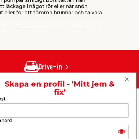
h pumpar smidigt bort vatten från
 läckage i något rör eller när snön
t eller för att tömma brunnar och ta vara
omatpump, hydroforpump samt dränkbara
pa vattenfria ytor både inom- och
Drive-in
Skapa en profil - 'Mitt jem &
fix'
ost
er
KB jem & fix
Per Bondessons väg 2080
268 31 Svalöv, Sverige
Organisationsnummer: 969706-6331
enord
E-post: kundtjanst@jemfix.com
Telefon:
046-28 52 900