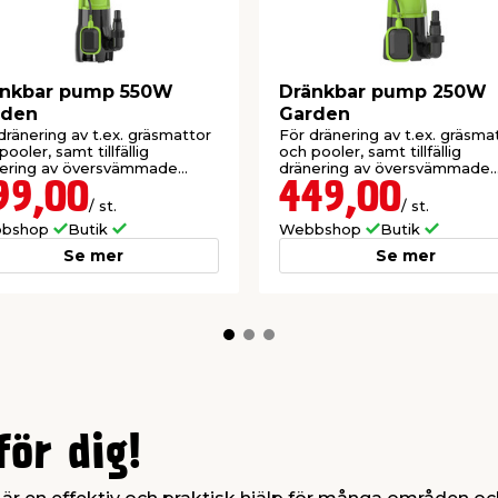
änkbar pump 550W
Dränkbar pump 250W
rden
Garden
dränering av t.ex. gräsmattor
För dränering av t.ex. gräsma
pooler, samt tillfällig
och pooler, samt tillfällig
nering av översvämmade
dränering av översvämmade
re.
källare.
99,00
449,00
/ st.
/ st.
bshop
Butik
Webbshop
Butik
Se mer
Se mer
ör dig!