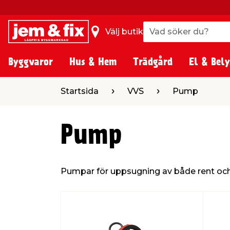
Vad söker du?
Vad söker du?
Välj butik
Byggvaror
Hus & Hem
Trädgård
El & Bely
Startsida
VVS
Pump
Pump
Pumpar för uppsugning av både rent och