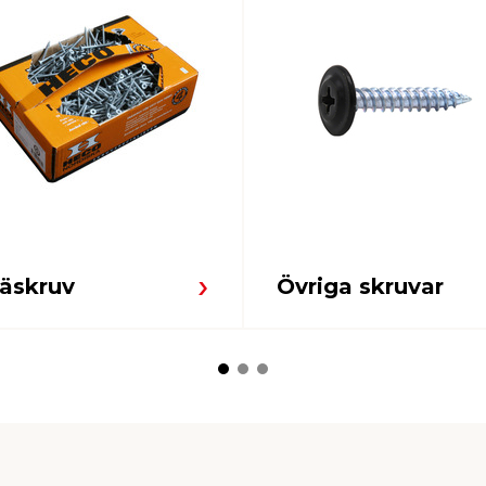
räskruv
Övriga skruvar