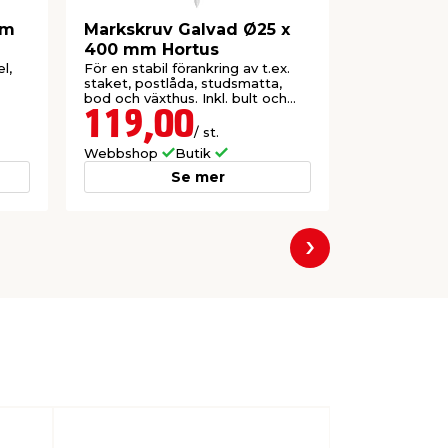
mm
Markskruv Galvad Ø25 x
Förlängn
400 mm Hortus
Galvad 2
l,
För en stabil förankring av t.ex.
Används där
staket, postlåda, studsmatta,
att skruva n
bod och växthus. Inkl. bult och
djupt i mark
brickor.
119,00
49,9
/ st.
Webbshop
Butik
Webbshop
Se mer
Nästa