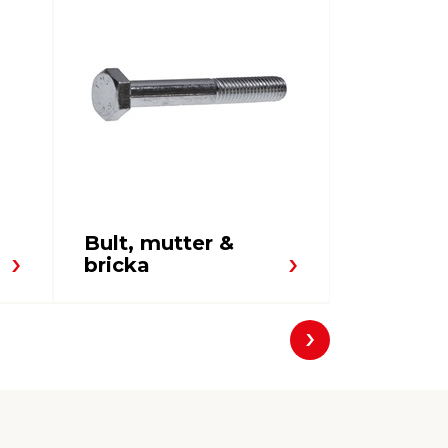
Bult, mutter &
Gångjär
bricka
Nästa