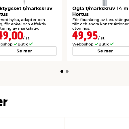
ktygsset t/markskruv
Ögla t/markskruv 14 
tus
Hortus
med hylsa, adapter och
För förankring av t.ex. stängse
g, för enkel och effektiv
tält och andra konstruktioner
ering av markskruv.
utomhus.
49,00
49,95
/ st.
/ st.
bshop
Butik
Webbshop
Butik
Se mer
Se mer
er