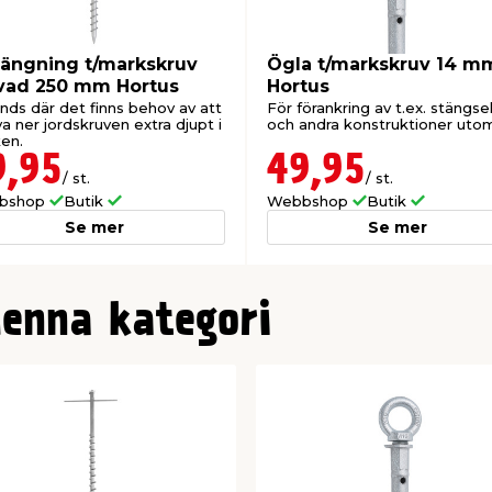
längning t/markskruv
Ögla t/markskruv 14 m
vad 250 mm Hortus
Hortus
nds där det finns behov av att
För förankring av t.ex. stängsel,
a ner jordskruven extra djupt i
och andra konstruktioner uto
en.
9,95
49,95
/ st.
/ st.
bshop
Butik
Webbshop
Butik
Se mer
Se mer
denna kategori