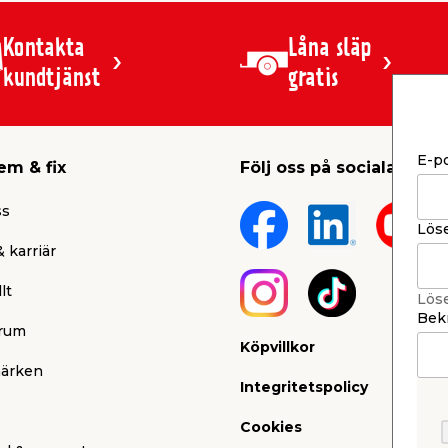
Kontakta
Låna släp
kundtjänst
gratis
E-p
em & fix
Följ oss på sociala medi
ss
Lös
 karriär
lt
Lös
Bekr
rum
Köpvillkor
ärken
Integritetspolicy
Cookies