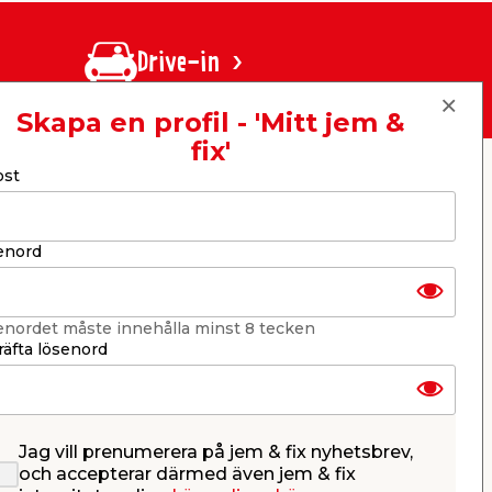
Drive-in
Skapa en profil - 'Mitt jem &
fix'
ost
er
KB jem & fix
Per Bondessons väg 2080
268 31 Svalöv, Sverige
Organisationsnummer: 969706-6331
enord
E-post: kundtjanst@jemfix.com
Telefon:
046-28 52 900
enordet måste innehålla minst 8 tecken
Läs mer om Trygg e-handel här.
äfta lösenord
Jag vill prenumerera på jem & fix nyhetsbrev,
och accepterar därmed även jem & fix