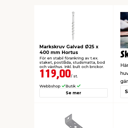
Markskruv Galvad Ø25 x
400 mm Hortus
S
För en stabil förankring av t.ex.
staket, postlåda, studsmatta, bod
Här
och växthus. Inkl. bult och brickor.
119,00
huv
/ st.
gän
Webbshop
Butik
S
Se mer