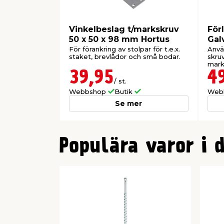
Vinkelbeslag t/markskruv
För
50 x 50 x 98 mm Hortus
Gal
För förankring av stolpar för t.e.x.
Anvä
staket, brevlådor och små bodar.
skruv
mark
39,95
4
/ st.
Webbshop
Butik
Web
Se mer
0
Populära varor i 