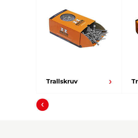
Trallskruv
T
Föregående