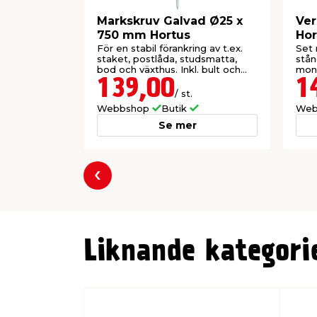
Markskruv Galvad Ø25 x
Ver
750 mm Hortus
Hor
För en stabil förankring av t.ex.
Set 
staket, postlåda, studsmatta,
stån
bod och växthus. Inkl. bult och
mont
brickor.
139,00
1
/ st.
Webbshop
Butik
Web
Se mer
Föregående
Liknande kategori