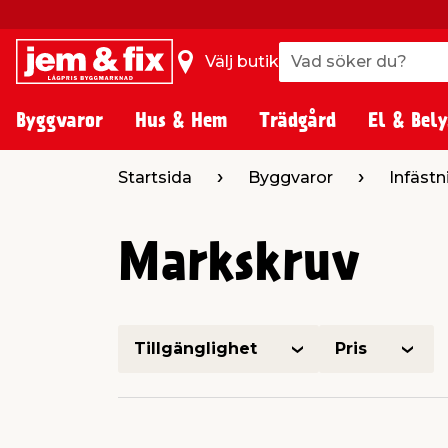
Vad söker du?
Vad söker du?
Välj butik
Byggvaror
Hus & Hem
Trädgård
El & Bely
Startsida
Byggvaror
Infästn
Markskruv
Tillgänglighet
Pris