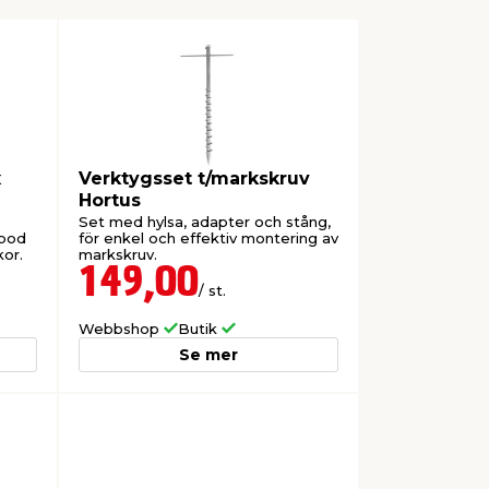
x
Verktygsset t/markskruv
Hortus
.
Set med hylsa, adapter och stång,
 bod
för enkel och effektiv montering av
kor.
markskruv.
149,00
/ st.
Webbshop
Butik
Se mer