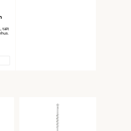
m
 tält
mhus.