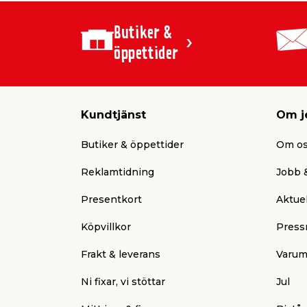
Butiker &
öppettider
Kundtjänst
Om j
Butiker & öppettider
Om o
Reklamtidning
Jobb &
Presentkort
Aktuel
Köpvillkor
Press
Frakt & leverans
Varum
Ni fixar, vi stöttar
Jul