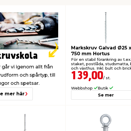
Markskruv Galvad Ø25 
750 mm Hortus
kruvskola
För en stabil förankring av t.ex
staket, postlåda, studsmatta,
 går vi igenom allt från
och växthus. Inkl. bult och bric
139,00
udform och spårtyp, till
/ st.
gor och spetsar.
Webbshop
Butik
e mer här
Se mer