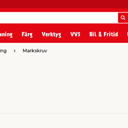
S
S
sning
Färg
Verktyg
VVS
Bil & Fritid
ing
Markskruv