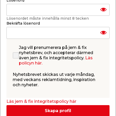
Lösenord
Glaslist Växthus Svart
Växthusglas 610 x 610
10 m Vitavia
x 3 mm 5-pack Juliana
Lösenordet måste innehålla minst 8 tecken
För Vitavias växthus.
Klart glas för växthus.
Säljs endast online.
Bekräfta lösenord
84,95
349,00
/ st.
/ krt.
69,80
/ st.
Webbshop
Butik
Jag vill prenumerera på jem & fix
Se mer
Se mer
nyhetsbrev, och accepterar därmed
även jem & fix integritetspolicy.
Läs
policyn här.
Nyhetsbrevet skickas ut varje måndag,
med veckans reklamtidning, inspiration
och nyheter.
Cylinder
Glasclips Växthus 20-
Fönsteröppnare
pack Vitavia
Läs jem & fix integritetspolicy här
Växthus Vitavia
Till Vitavias
Glasfjäderklämmor för
växthusöppnare
Vitavias växthus. Säljs
Skapa profil
Standard, Spiro &
endast online.
Univent. Säljs endast
179,00
39,95