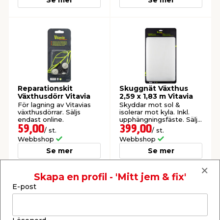
Se mer
Se mer
Reparationskit
Skuggnät Växthus
Växthusdörr Vitavia
2,59 x 1,83 m Vitavia
För lagning av Vitavias
Skyddar mot sol &
växthusdörrar. Säljs
isolerar mot kyla. Inkl.
endast online.
upphängningsfäste. Säljs
endast online.
59,00
399,00
/ st.
/ st.
Webbshop
Webbshop
Se mer
Se mer
Skapa en profil - 'Mitt jem & fix'
E-post