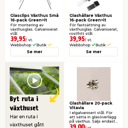
t & Värme
öbler
öring
skläder & Skyddsutrustning
lation
Glasclips Växthus Små
Glashållare Växthus
16-pack Green>it
16-pack Green>it
För montering av
För fastsättning av
växthusglas. Galvaniserat
växthusglas. Galvaniserat,
 & Klinker
 & Säkerhet
um
er & Tapetverktyg
ing, Rep & Snöre
p
stål.
rostfritt stål.
39,95
39,95
/ st.
/ st.
Webbshop
Butik
Webbshop
Butik
r & Fönster
edjursbekämpning
t & Nät
rsalspray & Multispray
ggningsmaskiner
Se mer
Se mer
lation
yckstvätt & Tryckluft
tning
Play
Byt ruta i
or & Flaggstänger
Glashållare 20-pack
växthuset
Vitavia
I elgalvanisert stål. För
Har en ruta i
att sätta in glasöverlägg
på växthus. Säljs endast
växthuset gått
online.
39,00
/ st.