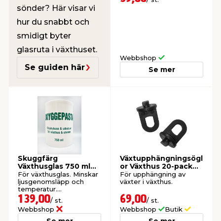
sönder? Här visar vi
hur du snabbt och
smidigt byter
glasruta i växthuset.
Webbshop
Se guiden här
Se mer
Skuggfärg
Växtupphängningsögl
Växthusglas 750 ml
or Växthus 20-pack
Vitavia
Green>it
För växthusglas. Minskar
För upphängning av
ljusgenomsläpp och
växter i växthus.
temperatur.
Beställningsvara.
139,00
69,00
/ st.
/ st.
Webbshop
Webbshop
Butik