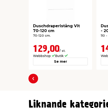
Duschdraperistång Vit
Dus
70-120 cm
- 2
70-120 cm.
110 
129,00
1
/ st.
Webbshop
Butik
Web
Se mer
Föregående
Liknande kategori