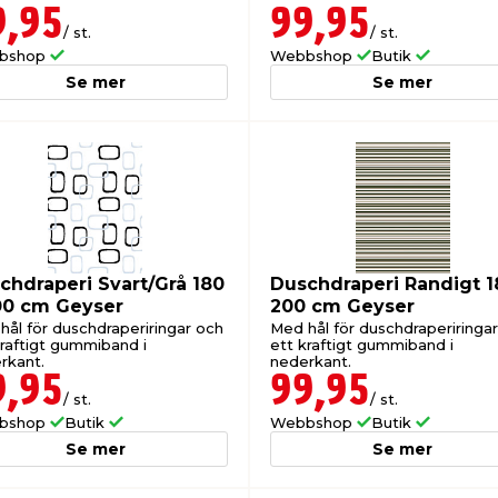
9,95
99,95
/ st.
/ st.
bshop
Webbshop
Butik
Se mer
Se mer
chdraperi Svart/Grå 180
Duschdraperi Randigt 1
00 cm Geyser
200 cm Geyser
hål för duschdraperiringar och
Med hål för duschdraperiringa
kraftigt gummiband i
ett kraftigt gummiband i
rkant.
nederkant.
9,95
99,95
/ st.
/ st.
bshop
Butik
Webbshop
Butik
Se mer
Se mer