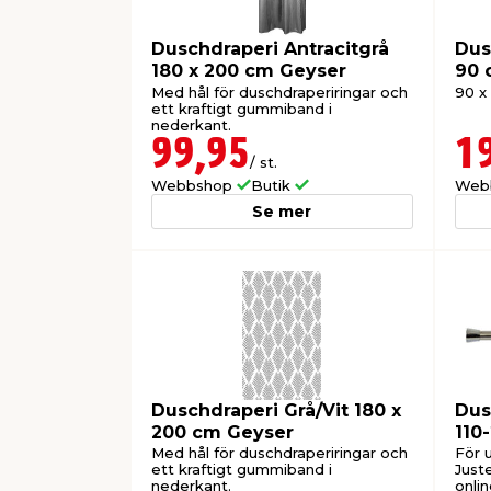
Duschdraperi Antracitgrå
Dus
180 x 200 cm Geyser
90 
Med hål för duschdraperiringar och
90 x
ett kraftigt gummiband i
nederkant.
99,95
1
/ st.
Webbshop
Butik
Web
Se mer
Duschdraperi Grå/Vit 180 x
Dus
200 cm Geyser
110
Gey
Med hål för duschdraperiringar och
För 
ett kraftigt gummiband i
Juste
nederkant.
onlin