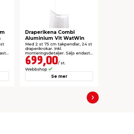
um
Draperikena Combi
Duschdra
n
Aluminium Vit WatWin
Ø22 mm 
st
Med 2 st 75 cm takpendlar, 24 st
För upphäng
draperikrokar. Inkl.
Kan användas
ast
monteringsdetaljer. Säljs endast
online.
699,00
129,
/ st.
Webbshop
Webbshop
Se mer
Nästa