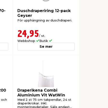
70-
Duschdraperiring 12-pack
Geyser
För upphängning av duschdraperi.
24,95
/ st.
Webbshop
Butik
Se mer
200
Draperikena Combi
Aluminium Vit WatWin
r och
Med 2 st 75 cm takpendlar, 24 st
draperikrokar. Inkl.
monteringsdetaljer. Säljs endast