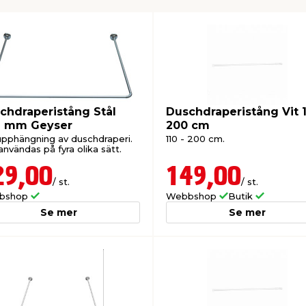
chdraperistång Stål
Duschdraperistång Vit 1
 mm Geyser
200 cm
upphängning av duschdraperi.
110 - 200 cm.
nvändas på fyra olika sätt.
29,00
149,00
/ st.
/ st.
bshop
Webbshop
Butik
Se mer
Se mer