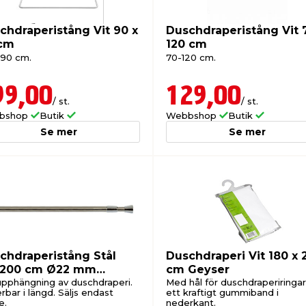
chdraperistång Vit 90 x
Duschdraperistång Vit 
cm
120 cm
 90 cm.
70-120 cm.
99,00
129,00
/ st.
/ st.
bshop
Butik
Webbshop
Butik
Se mer
Se mer
chdraperistång Stål
Duschdraperi Vit 180 x 
-200 cm Ø22 mm
cm Geyser
ser
upphängning av duschdraperi.
Med hål för duschdraperiringa
rbar i längd. Säljs endast
ett kraftigt gummiband i
e.
nederkant.