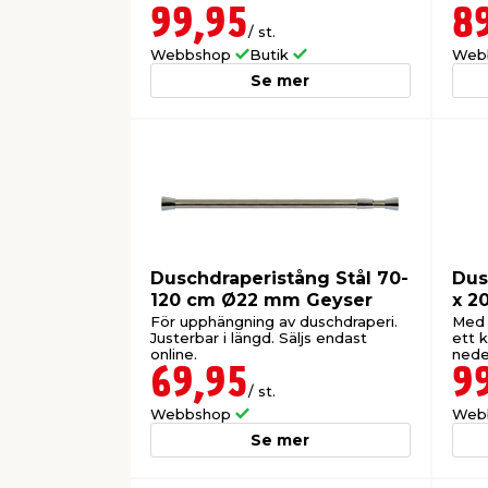
99,95
8
/ st.
Webbshop
Butik
Web
Se mer
Duschdraperistång Stål 70-
Dus
120 cm Ø22 mm Geyser
x 2
För upphängning av duschdraperi.
Med 
Justerbar i längd. Säljs endast
ett 
online.
nede
69,95
9
/ st.
Webbshop
Web
Se mer