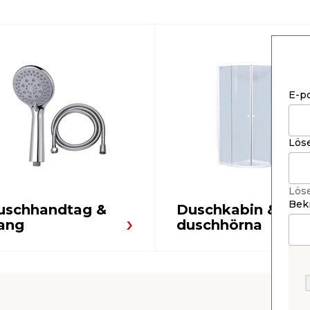
E-p
Lös
Lös
Bekr
uschhandtag &
Duschkabin &
lang
duschhörna