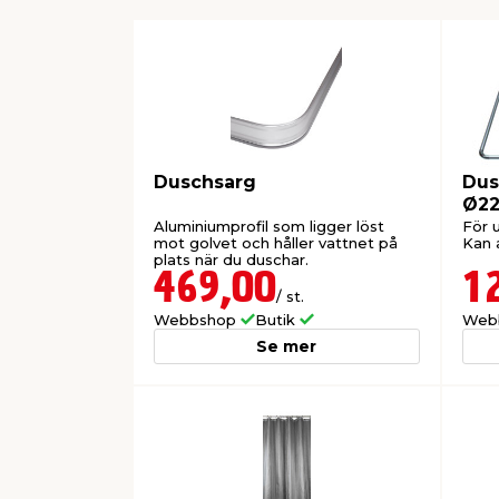
Duschsarg
Dus
Ø22
Aluminiumprofil som ligger löst
För 
mot golvet och håller vattnet på
Kan a
plats när du duschar.
469,00
1
/ st.
Webbshop
Butik
Web
Se mer