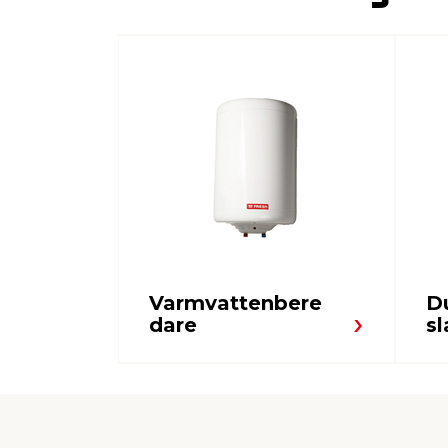
Varmvattenbere
D
dare
s