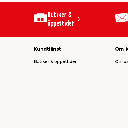
Butiker &
öppettider
Kundtjänst
Om j
Butiker & öppettider
Om o
Reklamtidning
Jobb &
Presentkort
Aktuel
Köpvillkor
Press
Frakt & leverans
Varum
Ni fixar, vi stöttar
Jul