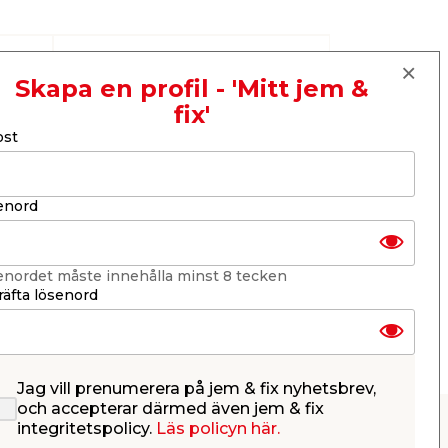
Skapa en profil - 'Mitt jem &
fix'
ost
enord
enordet måste innehålla minst 8 tecken
äfta lösenord
Duschstångset
Jag vill prenumerera på jem & fix nyhetsbrev,
och accepterar därmed även jem & fix
integritetspolicy.
Läs policyn här.