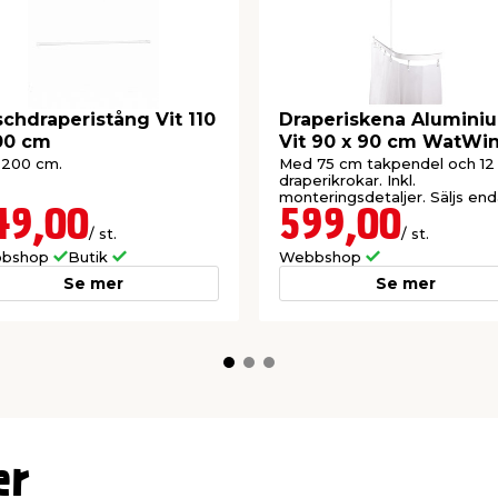
chdraperistång Vit 110
Draperiskena Alumini
00 cm
Vit 90 x 90 cm WatWi
- 200 cm.
Med 75 cm takpendel och 12 
draperikrokar. Inkl.
monteringsdetaljer. Säljs end
online.
49,00
599,00
/ st.
/ st.
bshop
Butik
Webbshop
Se mer
Se mer
er