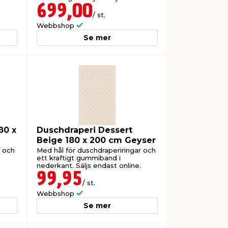
online.
699,00
/ st.
Webbshop
Se mer
80 x
Duschdraperi Dessert
Beige 180 x 200 cm Geyser
r och
Med hål för duschdraperiringar och
ett kraftigt gummiband i
nederkant. Säljs endast online.
99,95
/ st.
Webbshop
Se mer