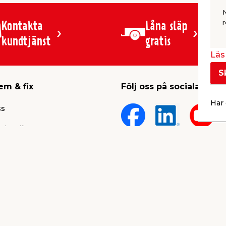
r
Kontakta
Låna släp
kundtjänst
gratis
Läs 
S
em & fix
Följ oss på sociala medi
Har 
ss
 karriär
lt
rum
Köpvillkor
ärken
Integritetspolicy
Cookies