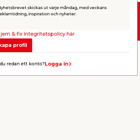
Nyhetsbrevet skickas ut varje måndag, med veckans
eklamtidning, inspiration och nyheter.
Drive-in
jem & fix integritetspolicy här
kapa profil
er
KB jem & fix
Per Bondessons väg 2080
Logga in
du redan ett konto?
268 31 Svalöv, Sverige
Organisationsnummer: 969706-6331
E-post: kundtjanst@jemfix.com
Telefon:
046-28 52 900
Läs mer om Trygg e-handel här.