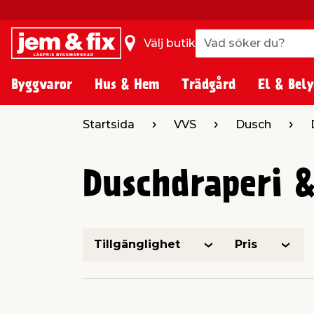
Vad söker du?
Vad söker du?
Välj butik
Byggvaror
Hus & Hem
Trädgård
El & Bely
Startsida
VVS
Dusch
Duschdraperi &
Tillgänglighet
Pris