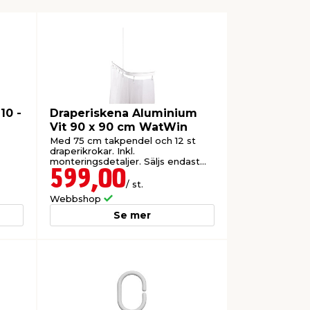
10 -
Draperiskena Aluminium
Vit 90 x 90 cm WatWin
Med 75 cm takpendel och 12 st
draperikrokar. Inkl.
monteringsdetaljer. Säljs endast
online.
599,00
/ st.
Webbshop
Se mer