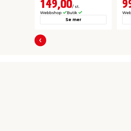
149,00
9
/ st.
Webbshop
Butik
Web
Se mer
Föregående
Producent
VVS Trading A/S
Ellegårdvej 30
6400 Sønderborg
salg@vvs-trading.dk