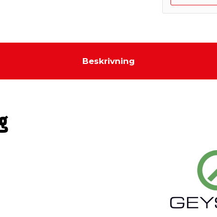
Beskrivning
g