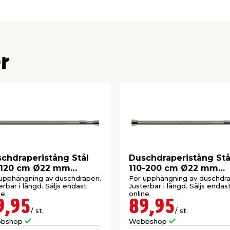
r
chdraperistång Stål
Duschdraperistång Stå
-120 cm Ø22 mm
110-200 cm Ø22 mm
yser
Geyser
upphängning av duschdraperi.
För upphängning av duschdra
erbar i längd. Säljs endast
Justerbar i längd. Säljs endas
ne.
online.
9,95
89,95
/ st.
/ st.
bshop
Webbshop