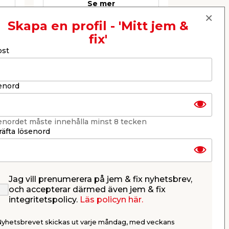
Se mer
Skapa en profil - 'Mitt jem &
fix'
Nästa
ost
enord
enordet måste innehålla minst 8 tecken
äfta lösenord
Jag vill prenumerera på jem & fix nyhetsbrev,
Duschstångset Basic Jet
Duschdrap
och accepterar därmed även jem & fix
- 200 cm
integritetspolicy.
Läs policyn här.
nde
Med 1,5 m slang, 60 cm stång &
110 - 200 cm
Ø80 mm duschhandtag. Krom.
Nyhetsbrevet skickas ut varje måndag, med veckans