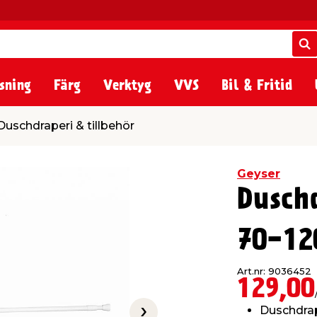
S
S
sning
Färg
Verktyg
VVS
Bil & Fritid
& tillbehör
Duschdraperi & tillbehör
Geyser
Dusch
70-12
Art.nr: 9036452
129,00
Duschdra