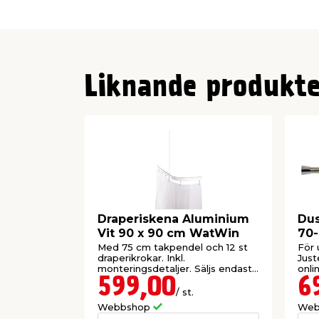
Liknande produkte
Draperiskena Aluminium
Dus
Vit 90 x 90 cm WatWin
70
Ge
Med 75 cm takpendel och 12 st
För 
draperikrokar. Inkl.
Just
monteringsdetaljer. Säljs endast
onli
online.
599,00
6
/ st.
Webbshop
Web