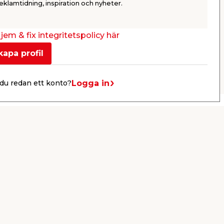
199,00
149,
eklamtidning, inspiration och nyheter.
/ st.
Webbshop
Butik
Webbshop
Se mer
jem & fix integritetspolicy här
kapa profil
Nästa
Logga in
du redan ett konto?