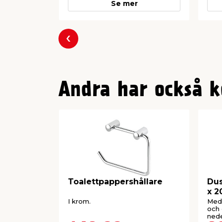
Se mer
Föregående
Andra har också k
Toalettpappershållare
Dus
x 2
I krom.
Med 
och 
nede