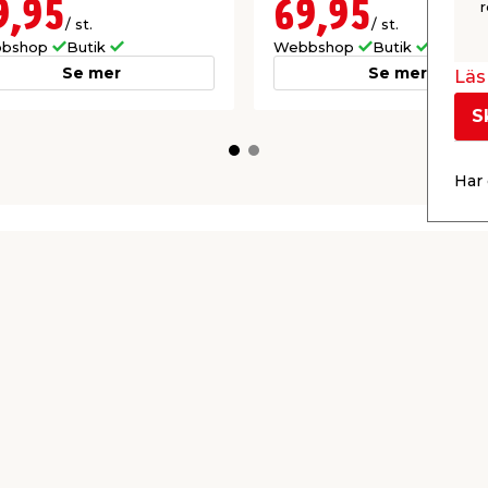
9,95
69,95
r
/ st.
/ st.
bshop
Butik
Webbshop
Butik
Se mer
Se mer
Läs 
S
Har 