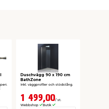
l
Duschvägg 90 x 190 cm
Duschsar
BathZone
peri.
Inkl. väggprofiler och stödstång.
Aluminiumpro
t
mot golvet o
plats när du
1 499,00
469,
/ st.
Webbshop
Butik
Webbshop