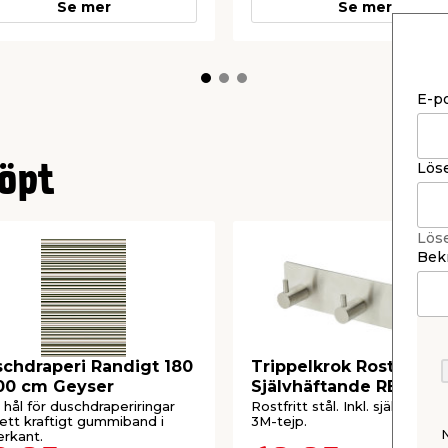
Se mer
Se mer
E-p
Lös
öpt
Lös
Bekr
chdraperi Randigt 180
Trippelkrok Rostfri
00 cm Geyser
Självhäftande REN
hål för duschdraperiringar
Rostfritt stål. Inkl. självhäfta
ett kraftigt gummiband i
3M-tejp.
rkant.