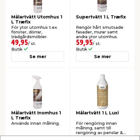
t & Värme
us & Förråd
öring
skläder & Skyddsutrustning
lation
Målartvätt Utomhus 1
Supertvätt 1 L Træfix
L Træfix
För ytor utomhus t.ex.
Rengör hårt smutsade
fönster, dörrar,
fasader, murar samt
 & Klinker
 & Säkerhet
öbler
er & Tapetverktyg
ing, Rep & Snöre
p
trädgårdsmöbler.
andra ytor utomhus.
49,95
59,95
/ st.
/ st.
Butik
Butik
r & Fönster
edjursbekämpning
um
rsalspray & Multispray
ggningsmaskiner
Se mer
Se mer
lation
t & Nät
yckstvätt & Tryckluft
tning
Målartvätt Inomhus 1
Målartvätt 1 L Luxi
L Træfix
Används innan målning.
För rengöring innan
målning, samt till
or & Flaggstänger
rengöring av penslar &
rollers m.m.
49,95
49,95
/ st.
/ st.