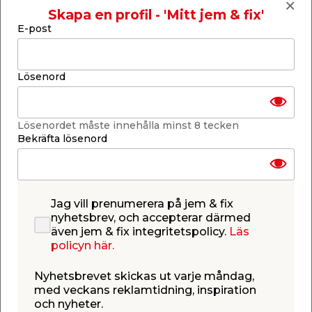
Butik
Butik
Skapa en profil - 'Mitt jem & fix'
E-post
Se mer
Se mer
Lösenord
Lösenordet måste innehålla minst 8 tecken
Bekräfta lösenord
Tvättduk
Engångstvätt t/vägg
Impregnerad Fixor by
& tak 15 x 22 cm Anza
Nitor
Impregnerad med Nitor
För enkel rengöring
målartvätt. Används för
innan målning inomhus
att enkelt torka av ytor
av t.ex. väggar, tak, lister
Jag vill prenumerera på jem & fix
och måla direkt.
och möbler.
69,95
59,95
/ st.
/ st.
nyhetsbrev, och accepterar därmed
Webbshop
Butik
Webbshop
Butik
även jem & fix integritetspolicy.
Läs
Se mer
Se mer
policyn här.
0
Nyhetsbrevet skickas ut varje måndag,
Populära varor i denna kategori
med veckans reklamtidning, inspiration
och nyheter.