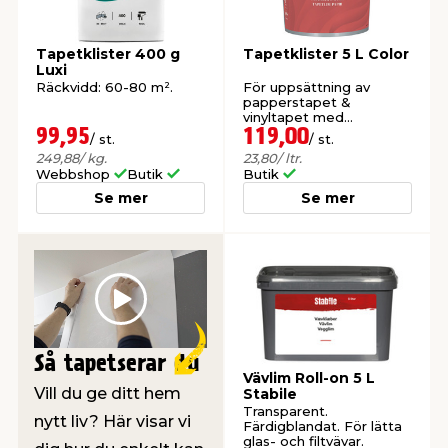
t & Värme
us & Förråd
öring
skläder & Skyddsutrustning
lation
Tapetklister 400 g
Tapetklister 5 L Color
Luxi
Räckvidd: 60-80 m².
För uppsättning av
papperstapet &
 & Klinker
 & Säkerhet
öbler
er & Tapetverktyg
ing, Rep & Snöre
p
vinyltapet med
pappersbaksida.
99,95
119,00
/ st.
/ st.
249,88
/ kg.
23,80
/ ltr.
r & Fönster
edjursbekämpning
um
rsalspray & Multispray
ggningsmaskiner
Webbshop
Butik
Butik
Se mer
Se mer
lation
t & Nät
yckstvätt & Tryckluft
tning
Play
Så tapetserar du
Vävlim Roll-on 5 L
Vill du ge ditt hem
Stabile
Transparent.
or & Flaggstänger
nytt liv? Här visar vi
Färdigblandat. För lätta
glas- och filtvävar.