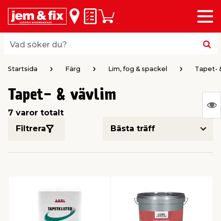
Meny
lbaka
lbaka
lbaka
lbaka
lbaka
lbaka
lbaka
lbaka
Inköpslista
Varukorg
riöversikt
riöversikt
riöversikt
riöversikt
riöversikt
riöversikt
riöversikt
riöversikt
byggvaror
hus & hem
trädgård
el & belysning
färg
verktyg
vvs
bil & fritid
Vad söker du?
Vad söker du?
 & Listverk
& Inredning
gårdsredskap
husfärg
ktyg
umsmöbler & Inredning
Startsida
Färg
Lim, fog & spackel
Tapet- 
Tapet- & vävlim
aterial & Panel
rob & Förvaring
gårdsmaskiner
ällor
husfärg
ehör elverktyg
N
7 varor totalt
Ing
ing & Husgrund
r
husbelysning
ar & Rollers
verktyg
h
Filtrera
var
att
ring
or
årdsskötsel & Växtnäring
husbelysning
verktyg
erktyg & Märkning
dare
 Spel
vis
& Plattor
 & Städ
ering & Dekoration
sbelysning
fog & spackel
r & Bockar
 Vind
le
tning
ri & Ficklampor
& Maskering
ring
pp