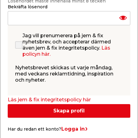
WC
Lösenordet måste innehålla minst 8 tecken
Bekräfta lösenord
Avlopp
Jag vill prenumerera på jem & fix
nyhetsbrev, och accepterar därmed
även jem & fix integritetspolicy.
Läs
policyn här.
Installation
Nyhetsbrevet skickas ut varje måndag,
med veckans reklamtidning, inspiration
och nyheter.
Pump
Läs jem & fix integritetspolicy här
Skapa profil
Populärt i kategorin
Logga in
Har du redan ett konto?