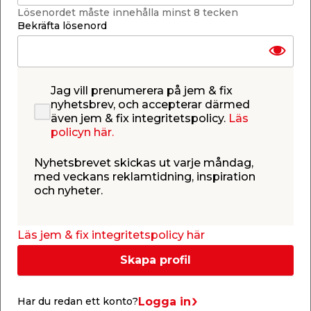
Lösenordet måste innehålla minst 8 tecken
Bekräfta lösenord
Fönsterbleck
Jag vill prenumerera på jem & fix
nyhetsbrev, och accepterar därmed
Fönsterbräda
även jem & fix integritetspolicy.
Läs
policyn här.
Nyhetsbrevet skickas ut varje måndag,
med veckans reklamtidning, inspiration
Montering & tillbehör fönster
och nyheter.
Läs jem & fix integritetspolicy här
Populärt i kategorin
Skapa profil
Logga in
Har du redan ett konto?