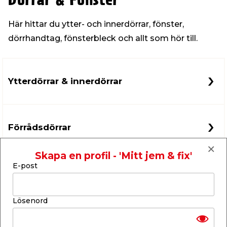
Dörrar & Fönster
Här hittar du ytter- och innerdörrar, fönster,
t & Värme
us & Förråd
öring
skläder & Skyddsutrustning
lation
dörrhandtag, fönsterbleck och allt som hör till.
 & Klinker
 & Säkerhet
öbler
er & Tapetverktyg
ing, Rep & Snöre
p
Ytterdörrar & innerdörrar
r & Fönster
edjursbekämpning
um
rsalspray & Multispray
ggningsmaskiner
lation
t & Nät
yckstvätt & Tryckluft
Förrådsdörrar
tning
Skapa en profil - 'Mitt jem & fix'
E-post
Dörrfoder, karm & tröskel
Lösenord
or & Flaggstänger
Dörrhandtag, beslag & cylindrar