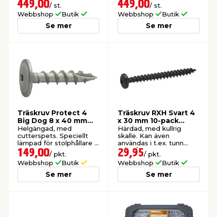
449,00
449,00
/ st.
/ st.
Webbshop
Butik
Webbshop
Butik
Se mer
Se mer
Träskruv Protect 4
Träskruv RXH Svart 4
Big Dog 8 x 40 mm
x 30 mm 10-pack
30-pack Heco
Heco
Helgängad, med
Härdad, med kullrig
cutterspets. Speciellt
skalle. Kan även
lämpad för stolphållare &
användas i t.ex. tunn
jordankare utomhus.
stålplåt eller laminat.
149,00
29,95
/ pkt.
/ pkt.
Svartkrom.
Webbshop
Butik
Webbshop
Butik
Se mer
Se mer