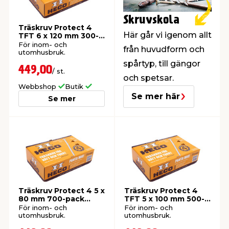
Skruvskola
t & Värme
us & Förråd
öring
skläder & Skyddsutrustning
lation
Träskruv Protect 4
Här går vi igenom allt
TFT 6 x 120 mm 300-
pack Heco
För inom- och
från huvudform och
utomhusbruk.
 & Klinker
 & Säkerhet
öbler
er & Tapetverktyg
ing, Rep & Snöre
p
spårtyp, till gängor
449,00
/ st.
och spetsar.
Webbshop
Butik
r & Fönster
edjursbekämpning
um
rsalspray & Multispray
ggningsmaskiner
Se mer här
Se mer
lation
t & Nät
yckstvätt & Tryckluft
tning
Träskruv Protect 4 5 x
Träskruv Protect 4
80 mm 700-pack
TFT 5 x 100 mm 500-
Heco
pack Heco
För inom- och
För inom- och
or & Flaggstänger
utomhusbruk.
utomhusbruk.