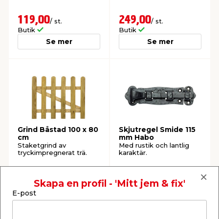
119,00
249,00
/ st.
/ st.
Butik
Butik
Se mer
Se mer
Grind Båstad 100 x 80
Skjutregel Smide 115
cm
mm Habo
Staketgrind av
Med rustik och lantlig
tryckimpregnerat trä.
karaktär.
169,00
84,95
/ st.
/ st.
Skapa en profil - 'Mitt jem & fix'
Butik
Webbshop
Butik
E-post
Se mer
Se mer