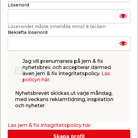
Lösenord
Lösenordet måste innehålla minst 8 tecken
Bekräfta lösenord
Grindklinka Svart 140
Grind Stål Svart 100 x
mm Habo
100 cm Hortus
För dubbelsidig
Med låskista, handtag,
manövering. Passar upp
två stolpar & två nycklar.
Jag vill prenumerera på jem & fix
till 75 mm grindtjocklek.
Passar bl.a till
nyhetsbrev, och accepterar därmed
panelstaket.
1 399,00
även jem & fix integritetspolicy.
Läs
999,00
/ st.
299,00
/ st.
policyn här.
Webbshop
Butik
Butik
Se mer
Se mer
Nyhetsbrevet skickas ut varje måndag,
med veckans reklamtidning, inspiration
och nyheter.
Läs jem & fix integritetspolicy här
Skapa profil