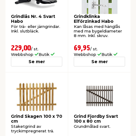
t & Värme
öbler
öring
skläder & Skyddsutrustning
lation
Grindlås Nr. 4 Svart
Grindklinka
Habo
Elförzinkad Habo
För trä- eller järngrindar.
Kan låsas med hänglås
Inkl. slutbläck.
med ma bygeldiameter
 & Klinker
 & Säkerhet
um
er & Tapetverktyg
ing, Rep & Snöre
p
8 mm. Inkl. skruv.
229,00
69,95
/ st.
/ st.
r & Fönster
edjursbekämpning
t & Nät
rsalspray & Multispray
ggningsmaskiner
Webbshop
Butik
Webbshop
Butik
Se mer
Se mer
lation
yckstvätt & Tryckluft
tning
or & Flaggstänger
Grind Skagen 100 x 70
Grind Fjordby Svart
cm
100 x 80 cm
Staketgrind av
Grundmålad svart.
tryckimpregnerat trä.