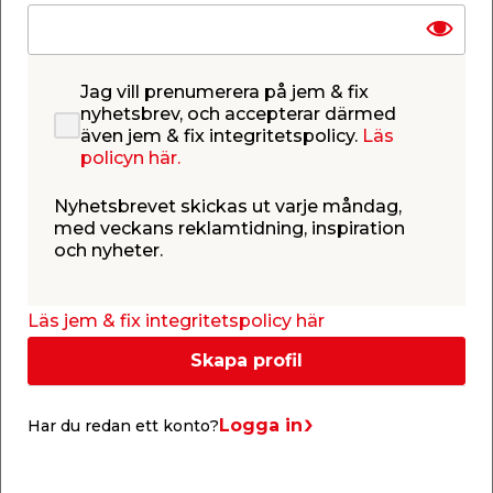
Se mer
Se mer
Jag vill prenumerera på jem & fix
nyhetsbrev, och accepterar därmed
även jem & fix integritetspolicy.
Läs
policyn här.
Nyhetsbrevet skickas ut varje måndag,
Förvaringslåda 150
Förvaringslåda 20
med veckans reklamtidning, inspiration
Plast1
Plast1
och nyheter.
Med lock och
Med lock och
clipshandtag.
clipshandtag.
Läs jem & fix integritetspolicy här
249,00
69,00
/ st.
/ st.
Butik
Webbshop
Butik
Skapa profil
Se mer
Se mer
Logga in
Har du redan ett konto?