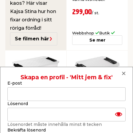
kaos? Här visar
Kajsa Stina hur hon
299,00
/ st.
fixar ordning i sitt
röriga förråd!
Webbshop
Butik
Se filmen här
Se mer
Skapa en profil - 'Mitt jem & fix'
E-post
Förvaringslåda 80
Förvaringslåda 32
Plast1
Plast1
Med hjul, lock och
Med lock och
Lösenord
clipshandtag.
clipshandtag.
159,00
79,00
Lösenordet måste innehålla minst 8 tecken
/ st.
/ st.
Bekräfta lösenord
Webbshop
Butik
Webbshop
Butik