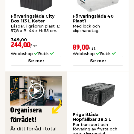
t & Värme
öbler
öring
skläder & Skyddsutrustning
lation
Förvaringslåda City
Förvaringslåda 40
Box 113 L Keter
Plast1
Låsbar, i gråbrun plast. L:
Med lock och
57,8 x B: 44 x H: 55 cm.
clipshandtag.
 & Klinker
 & Säkerhet
um
er & Tapetverktyg
ing, Rep & Snöre
p
349,00
244,00
/ st.
89,00
/ st.
r & Fönster
edjursbekämpning
t & Nät
rsalspray & Multispray
ggningsmaskiner
Webbshop
Butik
Webbshop
Butik
Se mer
Se mer
lation
yckstvätt & Tryckluft
tning
Play
or & Flaggstänger
Organisera
Frigolitlåda
förrådet!
Hopfällbar 38,5 L
För transport och
Är ditt förråd i total
förvaring av frysta och
varma livsmedel.