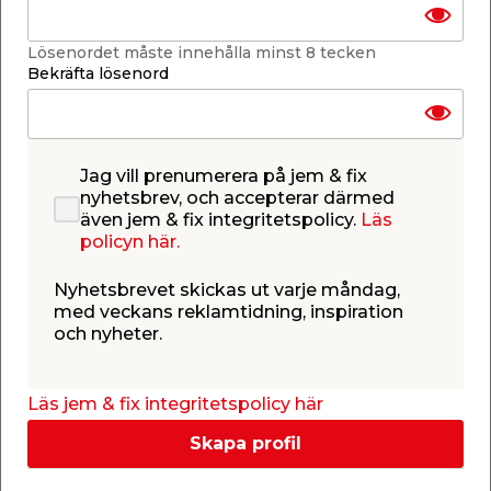
Stegar & Bockar
Lösenordet måste innehålla minst 8 tecken
Bekräfta lösenord
Förvaring
Jag vill prenumerera på jem & fix
Arbetskläder & Skyddsutrustning
nyhetsbrev, och accepterar därmed
även jem & fix integritetspolicy.
Läs
policyn här.
Nyhetsbrevet skickas ut varje måndag,
Täckning, Rep & Snöre
med veckans reklamtidning, inspiration
och nyheter.
Anläggningsmaskiner
Läs jem & fix integritetspolicy här
Skapa profil