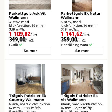
t & Värme
öbler
öring
skläder & Skyddsutrustning
lation
Parkettgolv Ask Vit
Parkettgolv Ek Natur
Wallmann
Wallmann
3-stav, med
3-stav, med
klickfunktion. 14 mm -
klickfunktion. 14 mm -
 & Klinker
 & Säkerhet
um
er & Tapetverktyg
ing, Rep & Snöre
p
3,18 m²/fp.
3,18 m²/fp.
Beställningsvara.
1 109,82
1 141,62
/ krt.
/ krt.
349,00
359,00
/ m2.
/ m2.
r & Fönster
edjursbekämpning
t & Nät
rsalspray & Multispray
ggningsmaskiner
Butik
Beställningsvara
Se mer
Se mer
lation
yckstvätt & Tryckluft
tning
or & Flaggstänger
Trägolv Patricier Ek
Trägolv Patricier Ek
Country Wallmann
Vit Wallmann
Plank, med klickfunktion.
Plank, med klickfunktion.
14 mm - 2,77 m²/fp.
14 mm - 2,77 m²/fp.
Beställningsvara.
Beställningsvara.