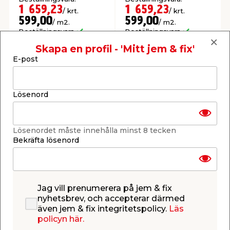
1 659,23
1 659,23
/ krt.
/ krt.
599,00
599,00
/ m2.
/ m2.
Beställningsvara
Beställningsvara
Se mer
Se mer
Skapa en profil - 'Mitt jem & fix'
E-post
Lösenord
Lösenordet måste innehålla minst 8 tecken
Parkettgolv Ek Vit
Bekräfta lösenord
Wallmann
3-stav, med
klickfunktion. 14 mm -
3,18 m²/fp.
Beställningsvara.
1 237,02
/ krt.
Jag vill prenumerera på jem & fix
389,00
/ m2.
nyhetsbrev, och accepterar därmed
Beställningsvara
även jem & fix integritetspolicy.
Läs
Se mer
policyn här.