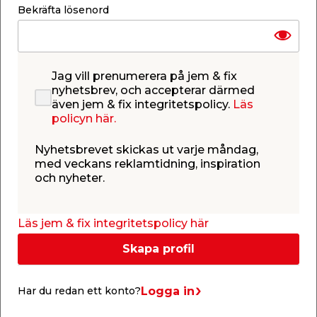
79,95
69,90
/ st.
/ st.
Bekräfta lösenord
99,94
/ kg.
Webbshop
Butik
Webbshop
Butik
Se mer
Se mer
Jag vill prenumerera på jem & fix
nyhetsbrev, och accepterar därmed
även jem & fix integritetspolicy.
Läs
policyn här.
Nyhetsbrevet skickas ut varje måndag,
med veckans reklamtidning, inspiration
Blomsterblandning
Blomfrö Danske
och nyheter.
Dikeskant 100 g
Engblomster 100 g
Turfline
Turfline
Ettårig blandning av
Flerårig
sommarblommor som
blomsterfröblandning av
vallmo, blåklint,
28 vilda arter.
Läs jem & fix integritetspolicy här
ringblomma och solros.
62,95
62,95
/ st.
/ st.
629,50
/ kg.
629,50
/ kg.
Skapa profil
Webbshop
Butik
Webbshop
Butik
Se mer
Se mer
Logga in
Har du redan ett konto?