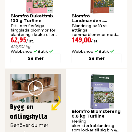
t & Värme
us & Förråd
öring
skläder & Skyddsutrustning
lation
Blomfrö Bukettmix
Blomfrö
100 g Turfline
Landmandens
Blomster 700g
Ett- och fleråriga
Blandning av 18 st
Turfline
färgglada blommor för
ettåriga
 & Klinker
 & Säkerhet
öbler
er & Tapetverktyg
ing, Rep & Snöre
p
plantering i kruka eller
sommarblommor med
mark.
lång blomningstid.
62,95
149,00
/ st.
/ st.
629,50
/ kg.
r & Fönster
edjursbekämpning
um
rsalspray & Multispray
ggningsmaskiner
Webbshop
Butik
Webbshop
Butik
Se mer
Se mer
lation
t & Nät
yckstvätt & Tryckluft
tning
Play
Bygg en
Blomfrö Blomstereng
odlingshylla
0,8 kg Turfline
Flerårig
or & Flaggstänger
Behöver du mer
blomsterfröblandning
som lockar till sig bin &