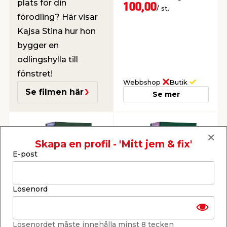
plats för din
fjärilar.
100,00
/ st.
förodling? Här visar
Kajsa Stina hur hon
bygger en
odlingshylla till
fönstret!
Webbshop
Butik
Se filmen här
Se mer
Skapa en profil - 'Mitt jem & fix'
E-post
Blomfrö Blomstereng
Blomfrö t/gräsmatta
Lösenord
100 g Turfline
100 g Turfline
Flerårig
Blandning av färgglada,
blomsterfröblandning
fleråriga sorter för
som lockar till sig bin &
direktsådd i gräsmatta.
Lösenordet måste innehålla minst 8 tecken
fjärilar.