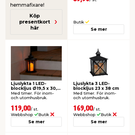
hemmafixare!
Köp
presentkort
Butik
här
Se mer
Ljuslykta 1 LED-
Ljuslykta 3 LED-
blockljus Ø19,5 x 30,8
blockljus 23 x 38 cm
cm Stemning
Med timer. För inom-
Med timer. För inom-
och utomhusbruk.
och utomhusbruk.
119,00
169,00
/ st.
/ st.
Webbshop
Butik
Webbshop
Butik
Se mer
Se mer