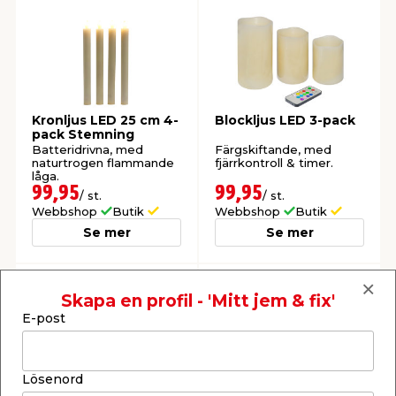
Kronljus LED 25 cm 4-
Blockljus LED 3-pack
pack Stemning
Batteridrivna, med
Färgskiftande, med
naturtrogen flammande
fjärrkontroll & timer.
låga.
99,95
99,95
/ st.
/ st.
Webbshop
Butik
Webbshop
Butik
Se mer
Se mer
Skapa en profil - 'Mitt jem & fix'
E-post
Lösenord
Blockljus LED 10/15
Lampolja 1 L Kemetyl