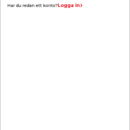
Logga in
Har du redan ett konto?
Kronljus Vit 20-pack
Marschall Norrsken
I äkta stearin.
100% paraffin. Brinntid:
8-10 timmar.
99,95
49,95
/ st.
/ st.
Webbshop
Butik
Webbshop
Butik
Se mer
Se mer