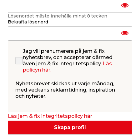
cm 2-pack Stemning
Extra rent bränsle till
lyktor & oljelampor med
Lösenordet måste innehålla minst 8 tecken
veke.
Bekräfta lösenord
79,95
79,95
/ st.
/ st.
159,90
/ ltr.
Webbshop
Butik
Butik
Se mer
Se mer
Jag vill prenumerera på jem & fix
nyhetsbrev, och accepterar därmed
även jem & fix integritetspolicy.
Läs
policyn här.
Nyhetsbrevet skickas ut varje måndag,
med veckans reklamtidning, inspiration
och nyheter.
Värmeljus 50-pack
Lykta Hus Set Mattvit
Form Living
16,5/24,5 cm Form
Living
Brinntid ca 4 timmar.
Set om 2 st i metall. 14,5
x 13 x 24,5 cm & 9,8 x 9 x
Läs jem & fix integritetspolicy här
16,5 cm.
49,95
169,00
/ st.
/ st.
Skapa profil
Webbshop
Butik
Webbshop
Butik
Se mer
Se mer