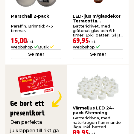
t & Värme
us & Förråd
öring
skläder & Skyddsutrustning
lation
Marschall 2-pack
LED-ljus m/glasdekor
Terracotta
Konstsmide
Paraffin. Brinntid: 4-5
Batteridrivet, med
timmar.
gråtonat glas och 6 h
 & Klinker
 & Säkerhet
öbler
er & Tapetverktyg
ing, Rep & Snöre
p
timer. Exkl. batteri. Säljs
endast online.
15,00
69,95
/ st.
/ st.
Webbshop
Butik
Webbshop
r & Fönster
edjursbekämpning
um
rsalspray & Multispray
ggningsmaskiner
Se mer
Se mer
lation
t & Nät
yckstvätt & Tryckluft
tning
Ge bort ett
Värmeljus LED 24-
presentkort
pack Stemning
Batteridrivna, med
Den perfekta
naturtrogen flammande
or & Flaggstänger
låga. Inkl. batteri.
julklappen till riktiga
89,95
/ st.