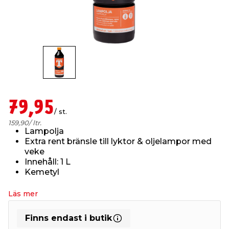
t & Värme
öbler
öring
skläder & Skyddsutrustning
lation
 & Klinker
 & Säkerhet
um
er & Tapetverktyg
ing, Rep & Snöre
p
r & Fönster
edjursbekämpning
t & Nät
rsalspray & Multispray
ggningsmaskiner
79,95
/ st.
lation
yckstvätt & Tryckluft
159,90
/ ltr.
Lampolja
Extra rent bränsle till lyktor & oljelampor med
veke
tning
Innehåll: 1 L
Kemetyl
or & Flaggstänger
Läs mer
Finns endast i butik