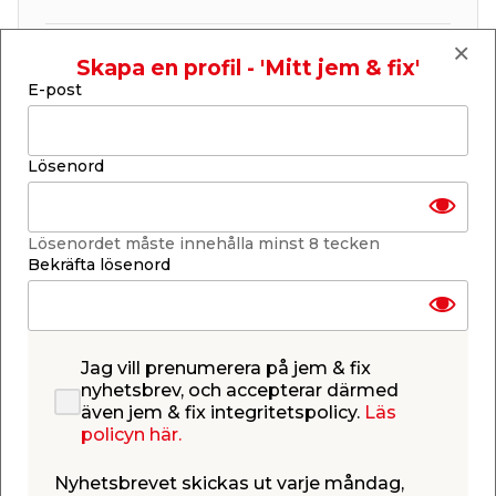
Finns i lager i de flesta butiker
Skapa en profil - 'Mitt jem & fix'
Se lagerstatus i din butik
E-post
Lagerstatus uppdaterad 6 aug 2026 17:30
Lägg till i inköpslistan
Lösenord
Lösenordet måste innehålla minst 8 tecken
Produktbeskrivning
Bekräfta lösenord
Lampolja 1 L
Extra rent bränsle för alla typer av paraffin lampor,
lyktor och oljelampor med veke. Lampoljan är
baserad på ren N-paraffin vilket gör att den brinner
Jag vill prenumerera på jem & fix
helt utan störande lukt.
nyhetsbrev, och accepterar därmed
även jem & fix integritetspolicy.
Läs
policyn här.
Var uppmärksam på, att denna produkt är
faromärkt:
Nyhetsbrevet skickas ut varje måndag,