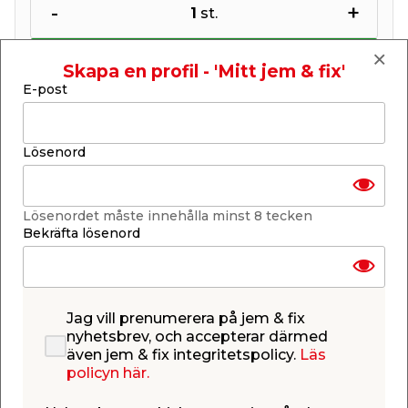
-
+
1
st.
Lägg i varukorgen
Skapa en profil - 'Mitt jem & fix'
E-post
Lösenord
Finns i lager i de flesta butiker
Se lagerstatus i din butik
Lösenordet måste innehålla minst 8 tecken
Lagerstatus uppdaterad 6 aug 2026 18:58
Bekräfta lösenord
Lägg till i inköpslistan
Jag vill prenumerera på jem & fix
nyhetsbrev, och accepterar därmed
Produktbeskrivning
även jem & fix integritetspolicy.
Läs
policyn här.
Försänkt träskruv 6 x 120 mm - 300-
pack