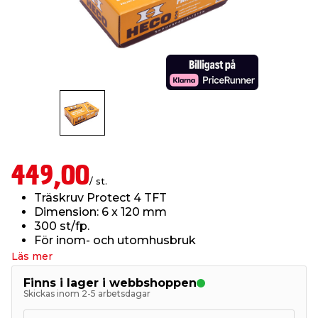
t & Värme
öbler
öring
skläder & Skyddsutrustning
lation
 & Klinker
 & Säkerhet
um
er & Tapetverktyg
ing, Rep & Snöre
p
r & Fönster
edjursbekämpning
t & Nät
rsalspray & Multispray
ggningsmaskiner
lation
yckstvätt & Tryckluft
449,00
/ st.
Träskruv Protect 4 TFT
tning
Dimension: 6 x 120 mm
300 st/fp.
För inom- och utomhusbruk
or & Flaggstänger
Läs mer
Finns i lager i webbshoppen
Skickas inom 2-5 arbetsdagar