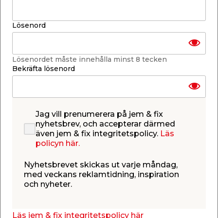
Skickas inom 2-5 arbetsdagar
-
+
Lösenord
1
st.
Lägg i varukorgen
Lösenordet måste innehålla minst 8 tecken
Bekräfta lösenord
Jag vill prenumerera på jem & fix
Få butiker
nyhetsbrev, och accepterar därmed
Se lagerstatus i din butik
även jem & fix integritetspolicy.
Läs
Lagerstatus uppdaterad 7 aug 2026 19:00
policyn här.
Lägg till i inköpslistan
Nyhetsbrevet skickas ut varje måndag,
med veckans reklamtidning, inspiration
och nyheter.
Produktbeskrivning
Läs jem & fix integritetspolicy här