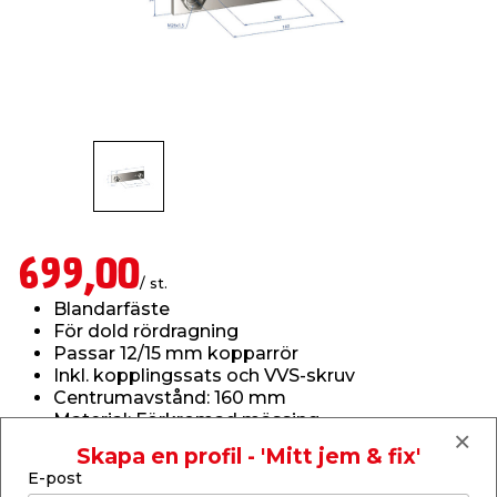
t & Värme
us & Förråd
öring
skläder & Skyddsutrustning
lation
 & Klinker
 & Säkerhet
öbler
er & Tapetverktyg
ing, Rep & Snöre
p
r & Fönster
edjursbekämpning
um
rsalspray & Multispray
ggningsmaskiner
lation
t & Nät
yckstvätt & Tryckluft
699,00
/ st.
Blandarfäste
tning
För dold rördragning
Passar 12/15 mm kopparrör
Inkl. kopplingssats och VVS-skruv
Centrumavstånd: 160 mm
Material: Förkromad mässing
Läs mer
Skapa en profil - 'Mitt jem & fix'
or & Flaggstänger
E-post
Finns i lager i webbshoppen