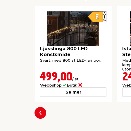
Ljusslinga 800 LED
Ist
Konstsmide
St
Svart, med 800 st LED-lampor.
Med 
lamp
utom
499,00
2
/ st.
Webbshop
Butik
Web
Se mer
Föregående