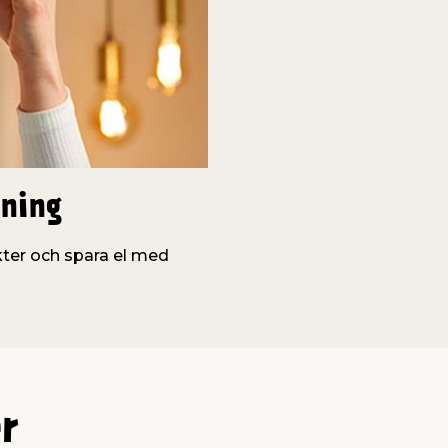
husbruk
sning
ter och spara el med
r