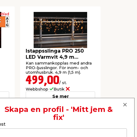
ablad
Istappsslinga PRO 250
Ljussling
LED Varmvit 4,9 m
Varmvit 
Stemning
Kan sammankopplas med andra
Med 500 st 
PRO-ljusslingor. För inom- och
För inom- o
utomhusbruk. 4,9 m (1,5 m).
(+ 5 m).
499,00
149,
/ st.
Webbshop
Butik
Webbshop
Se mer
Skapa en profil - 'Mitt jem &
fix'
Nästa
ost