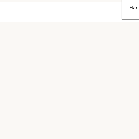
Har 
Kontakta
Låna släp
kundtjänst
gratis
em & fix
Följ oss på sociala medi