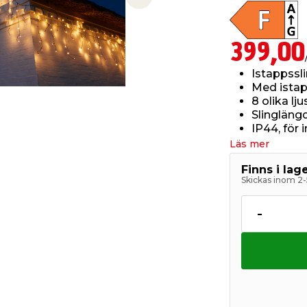
Next slide
399,00
Istappssl
Med istap
8 olika lj
Slinglängd
IP44, för
Läs mer
Finns i la
Skickas inom 2-
-