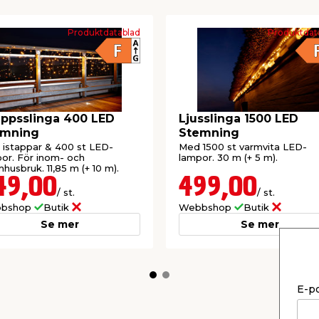
Produktdatablad
Produktdat
appsslinga 400 LED
Ljusslinga 1500 LED
emning
Stemning
istappar & 400 st LED-
Med 1500 st varmvita LED-
or. För inom- och
lampor. 30 m (+ 5 m).
husbruk. 11,85 m (+ 10 m).
49,00
499,00
/ st.
/ st.
bshop
Butik
Webbshop
Butik
Se mer
Se mer
E-p