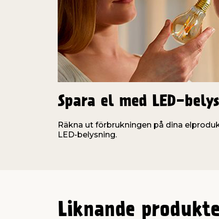
Skyddsklass: IP44 - inom- och utom
CE-märkt
Mått
Ljusslingans längd: 29,85 m
Anslutningskabelns längd: 5 m
Total längd: 34,85 m
Lampavstånd: 10 cm
Istapparnas längd: Max. 70 cm
Spara el med LED-bely
Räkna ut förbrukningen på dina elproduk
LED-belysning.
Liknande produkte