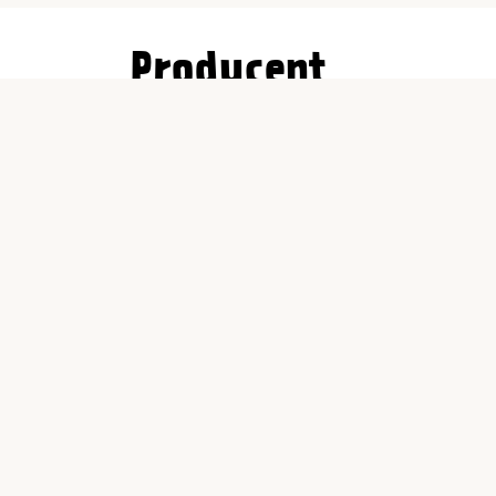
Producent
jem & fix
Per Bondessons Väg 2080
268 31 Svalöv
kundtjanst@jemfix.com
Butiker &
öppettider
Kundtjänst
Om j