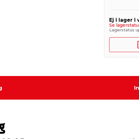
Ej i lager i
Se lagerstatu
Lagerstatus u
g
I
g