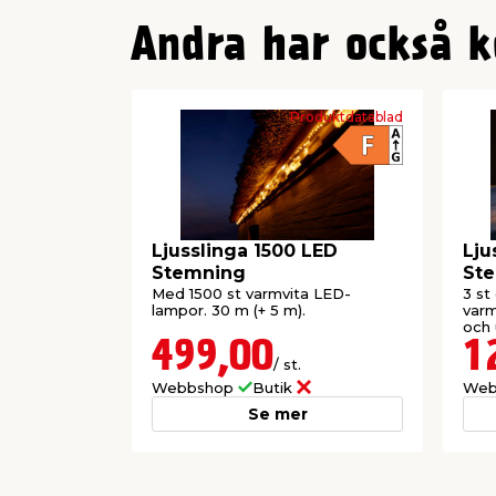
Andra har också k
Produktdatablad
Ljusslinga 1500 LED
Lju
Stemning
St
Med 1500 st varmvita LED-
3 st
lampor. 30 m (+ 5 m).
varm
och
499,00
1
/ st.
Webbshop
Butik
Web
Se mer