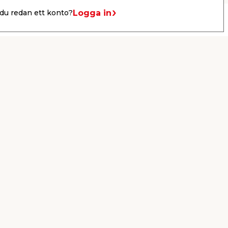
Logga in
du redan ett konto?
Drive-in
er
KB jem & fix
Per Bondessons väg 2080