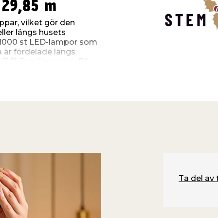
 29,85 m
ppar, vilket gör den
eller längs husets
d 1000 st LED-lampor som
a är fördelade längs
6/3/7. Den längsta är 70
m styrs via transformatorn.
sladd på 5 m, varpå
är IP44-godkänd och kan
omhus.
st)
Ta del av 