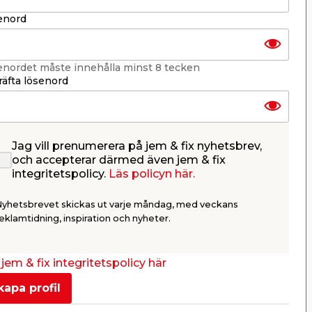
enord
enordet måste innehålla minst 8 tecken
äfta lösenord
Jag vill prenumerera på jem & fix nyhetsbrev,
och accepterar därmed även jem & fix
integritetspolicy.
Läs policyn här.
m-
Nyhetsbrevet skickas ut varje måndag, med veckans
ier.
eklamtidning, inspiration och nyheter.
jem & fix integritetspolicy här
kapa profil