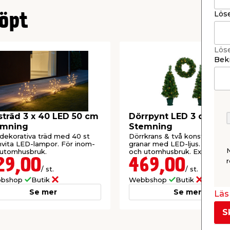
Lös
öpt
Lös
Bekr
sträd 3 x 40 LED 50 cm
Dörrpynt LED 3 delar
emning
Stemning
 dekorativa träd med 40 st
Dörrkrans & två konstgjorda
vita LED-lampor. För inom-
granar med LED-ljus. För ino
 utomhusbruk.
och utomhusbruk. Exkl. batter
29,00
469,00
r
/ st.
/ st.
bshop
Butik
Webbshop
Butik
Se mer
Se mer
Läs 
S