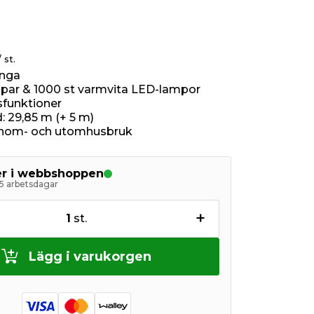
/ st.
inga
par & 1000 st varmvita LED-lampor
usfunktioner
: 29,85 m (+ 5 m)
 inom- och utomhusbruk
ger i webbshoppen
5 arbetsdagar
+
1
st.
Lägg i varukorgen