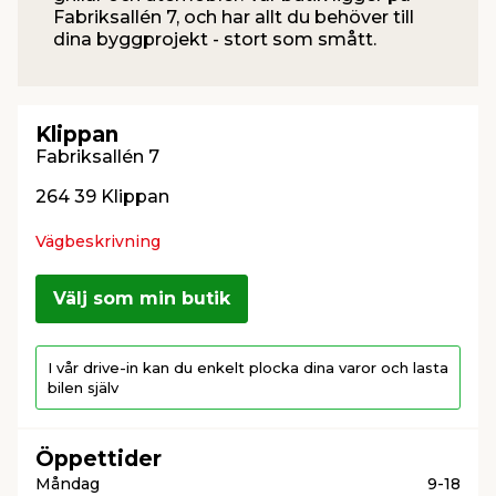
Fabriksallén 7, och har allt du behöver till
dina byggprojekt - stort som smått.
t & Värme
us & Förråd
öring
skläder & Skyddsutrustning
lation
 & Klinker
 & Säkerhet
öbler
er & Tapetverktyg
ing, Rep & Snöre
p
Klippan
Fabriksallén 7
r & Fönster
edjursbekämpning
um
rsalspray & Multispray
ggningsmaskiner
264 39 Klippan
Vägbeskrivning
lation
t & Nät
yckstvätt & Tryckluft
Välj som min butik
tning
I vår drive-in kan du enkelt plocka dina varor och lasta
bilen själv
Öppettider
or & Flaggstänger
Måndag
9-18