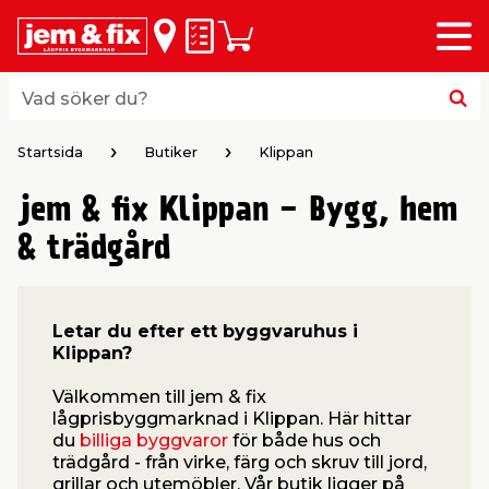
Meny
lbaka
lbaka
lbaka
lbaka
lbaka
lbaka
lbaka
lbaka
Inköpslista
Varukorg
riöversikt
riöversikt
riöversikt
riöversikt
riöversikt
riöversikt
riöversikt
riöversikt
byggvaror
hus & hem
trädgård
el & belysning
färg
verktyg
vvs
bil & fritid
Vad söker du?
Vad söker du?
 & Listverk
& Inredning
gårdsredskap
husfärg
ktyg
umsmöbler & Inredning
Startsida
Butiker
Klippan
jem & fix Klippan - Bygg, hem
aterial & Panel
rob & Förvaring
gårdsmaskiner
ällor
husfärg
ehör elverktyg
& trädgård
ing & Husgrund
r
husbelysning
ar & Rollers
verktyg
h
Letar du efter ett byggvaruhus i
ring
or
årdsskötsel & Växtnäring
husbelysning
verktyg
erktyg & Märkning
dare
 Spel
Klippan?
Välkommen till jem & fix
& Plattor
 & Städ
ering & Dekoration
sbelysning
fog & spackel
r & Bockar
lågprisbyggmarknad i Klippan. Här hittar
du
billiga byggvaror
för både hus och
trädgård - från virke, färg och skruv till jord,
 Vind
le
tning
ri & Ficklampor
& Maskering
ring
pp
grillar och utemöbler. Vår butik ligger på