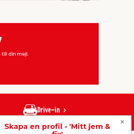
v
ill din mejl.
Drive-in
Skapa en profil - 'Mitt jem &