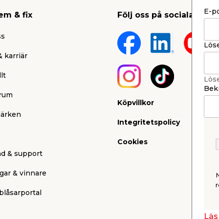
E-p
em & fix
Följ oss på sociala medi
ss
Lös
 karriär
lt
Lös
Bekr
rum
Köpvillkor
ärken
Integritetspolicy
Cookies
nd & support
gar & vinnare
r
blåsarportal
Läs 