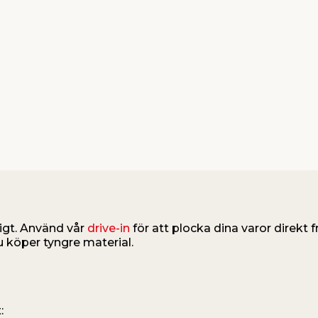
igt. Använd vår
drive-in
för att plocka dina varor direkt fr
u köper tyngre material.
: