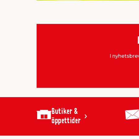
I nyhetsbrev
Butiker &
öppettider