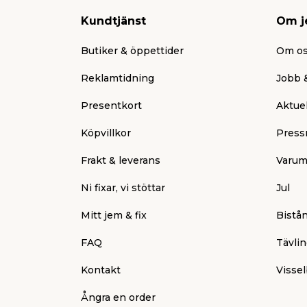
Kundtjänst
Om j
Butiker & öppettider
Om o
Reklamtidning
Jobb &
Presentkort
Aktuel
Köpvillkor
Press
Frakt & leverans
Varum
Ni fixar, vi stöttar
Jul
Mitt jem & fix
Bistå
FAQ
Tävlin
Kontakt
Vissel
Ångra en order