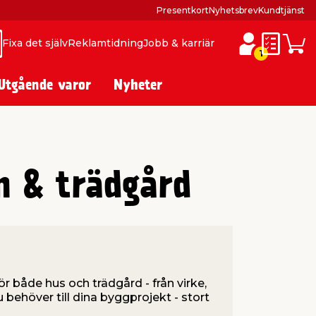
Presentkort
Nyhetsbrev
Kundtjänst
Fixa det själv
Reklamtidning
Jobb & karriär
ök
ök
Inköpslis
Varuk
1
Utgående varor
Nyheter
m & trädgård
ör både hus och trädgård - från virke,
du behöver till dina byggprojekt - stort