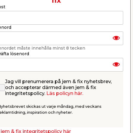
fix'
ost
er
KB jem & fix
Per Bondessons väg 2080
268 31 Svalöv, Sverige
enord
Organisationsnummer: 969706-6331
E-post: kundtjanst@jemfix.com
Telefon:
046-28 52 900
enordet måste innehålla minst 8 tecken
Läs mer om Trygg e-handel här.
äfta lösenord
Jag vill prenumerera på jem & fix nyhetsbrev,
och accepterar därmed även jem & fix
integritetspolicy.
Läs policyn här.
Nyhetsbrevet skickas ut varje måndag, med veckans
eklamtidning, inspiration och nyheter.
jem & fix integritetspolicy här