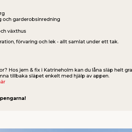
rg
g och garderobsinredning
och växthus
ation, förvaring och lek - allt samlat under ett tak.
? Hos jem & fix i Katrineholm kan du låna släp helt gr
na tillbaka släpet enkelt med hjälp av appen.
här
r pengarna!