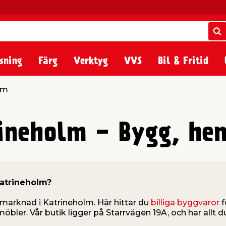
S
S
sning
Färg
Verktyg
VVS
Bil & Fritid
lm
rineholm - Bygg, he
Katrineholm?
gmarknad i Katrineholm. Här hittar du
billiga byggvaror
f
temöbler. Vår butik ligger på Starrvägen 19A, och har allt 