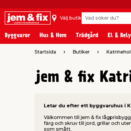
Vad söker du?
Vad söker du?
Välj butik
Byggvaror
Hus & Hem
Trädgård
El & Bely
Startsida
Butiker
Katrineho
jem & fix Kat
Letar du efter ett byggvaruhus i 
Välkommen till jem & fix lågprisbyg
färg och skruv till jord, grillar och u
som smått.