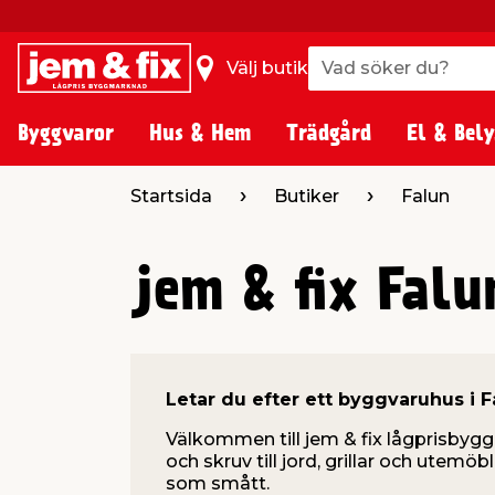
Vad söker du?
Vad söker du?
Välj butik
Byggvaror
Hus & Hem
Trädgård
El & Bely
Startsida
Butiker
Falun
jem & fix Falu
Letar du efter ett byggvaruhus i F
Välkommen till jem & fix lågprisbygg
och skruv till jord, grillar och utemöb
som smått.