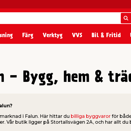
S
S
sning
Färg
Verktyg
VVS
Bil & Fritid
n - Bygg, hem & trä
alun?
marknad i Falun. Här hittar du
billiga byggvaror
för både
ler. Vår butik ligger på Stortallsvägen 2A, och har allt du