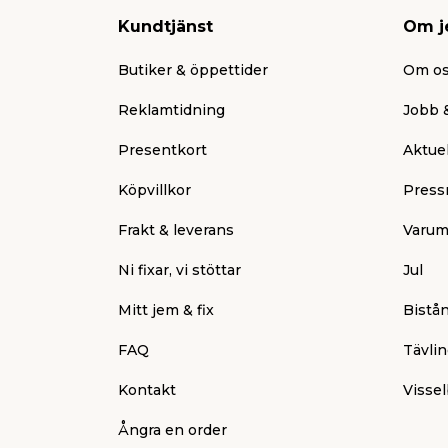
Kundtjänst
Om j
Butiker & öppettider
Om o
Reklamtidning
Jobb &
Presentkort
Aktuel
Köpvillkor
Press
Frakt & leverans
Varum
Ni fixar, vi stöttar
Jul
Mitt jem & fix
Bistå
FAQ
Tävlin
Kontakt
Vissel
Ångra en order