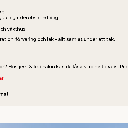
rg
g och garderobsinredning
och växthus
ation, förvaring och lek - allt samlat under ett tak.
 Hos jem & fix i Falun kan du låna släp helt gratis. Pr
är
rna!