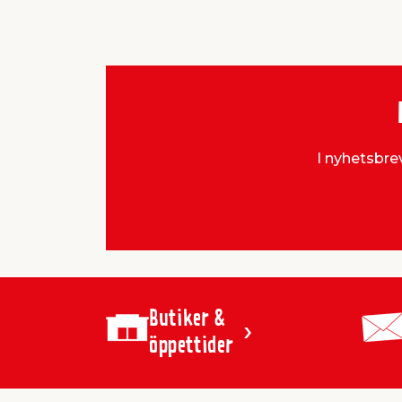
I nyhetsbrev
Butiker &
öppettider