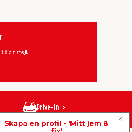
v
ill din mejl.
Drive-in
Skapa en profil - 'Mitt jem &
fix'