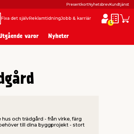
Presentkort
Nyhetsbrev
Kundtjänst
Fixa det själv
Reklamtidning
Jobb & karriär
ök
ök
Inköpslis
Varuk
1
Utgående varor
Nyheter
dgård
 hus och trädgård - från virke, färg
 behöver till dina byggprojekt - stort