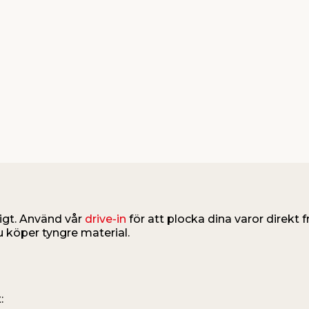
igt. Använd vår
drive-in
för att plocka dina varor direkt fr
u köper tyngre material.
: