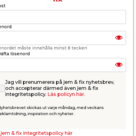
ost
er
KB jem & fix
Per Bondessons väg 2080
268 31 Svalöv, Sverige
enord
Organisationsnummer: 969706-6331
E-post: kundtjanst@jemfix.com
Telefon:
046-28 52 900
enordet måste innehålla minst 8 tecken
Läs mer om Trygg e-handel här.
äfta lösenord
Jag vill prenumerera på jem & fix nyhetsbrev,
och accepterar därmed även jem & fix
integritetspolicy.
Läs policyn här.
Nyhetsbrevet skickas ut varje måndag, med veckans
eklamtidning, inspiration och nyheter.
jem & fix integritetspolicy här