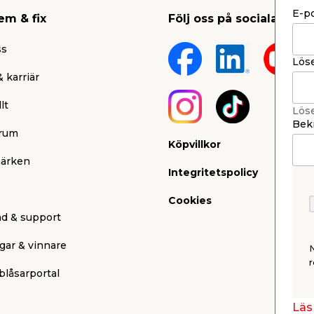
E-p
em & fix
Följ oss på sociala medi
ss
Lös
 karriär
lt
Lös
Bekr
rum
Köpvillkor
ärken
Integritetspolicy
Cookies
nd & support
gar & vinnare
r
blåsarportal
Läs 