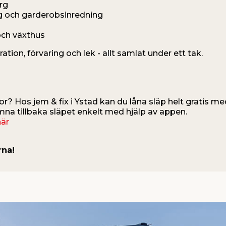
rg
g och garderobsinredning
och växthus
ation, förvaring och lek - allt samlat under ett tak.
? Hos jem & fix i Ystad kan du låna släp helt gratis me
na tillbaka släpet enkelt med hjälp av appen.
här
rna!