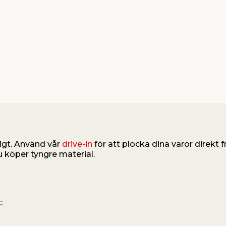
igt. Använd vår
drive-in
för att plocka dina varor direkt fr
u köper tyngre material.
: