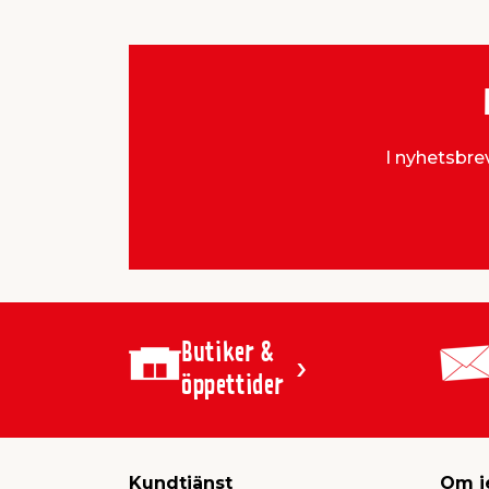
I nyhetsbrev
Butiker &
öppettider
Kundtjänst
Om j