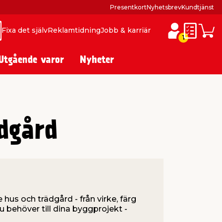
Presentkort
Nyhetsbrev
Kundtjänst
Fixa det själv
Reklamtidning
Jobb & karriär
ök
ök
Inköpslis
Varuk
1
Utgående varor
Nyheter
dgård
 hus och trädgård - från virke, färg
du behöver till dina byggprojekt -