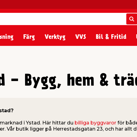
S
S
sning
Färg
Verktyg
VVS
Bil & Fritid
d - Bygg, hem & trä
Ystad?
marknad i Ystad. Här hittar du
billiga byggvaror
för både
bler. Vår butik ligger på Herrestadsgatan 23, och har allt 