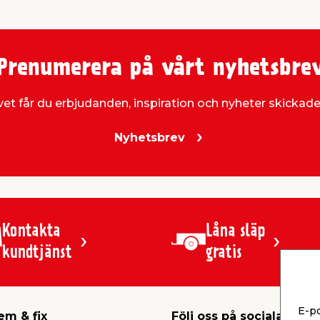
Prenumerera på vårt nyhetsbre
et får du erbjudanden, inspiration och nyheter skickade t
Nyhetsbrev
Kontakta
Låna släp
kundtjänst
gratis
E-p
em & fix
Följ oss på sociala medi