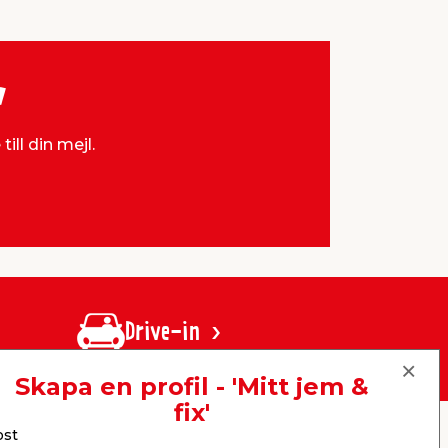
v
ill din mejl.
Drive-in
Skapa en profil - 'Mitt jem &
fix'
ost
er
KB jem & fix