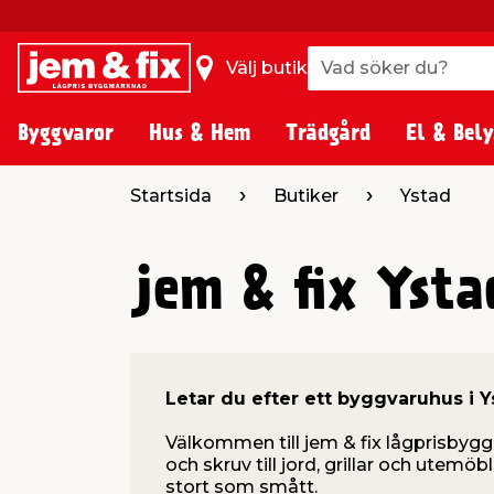
Vad söker du?
Vad söker du?
Välj butik
Byggvaror
Hus & Hem
Trädgård
El & Bely
Startsida
Butiker
Ystad
jem & fix Ysta
Letar du efter ett byggvaruhus i 
Välkommen till jem & fix lågprisbygg
och skruv till jord, grillar och utemö
stort som smått.