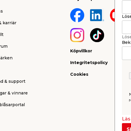
ss
Lös
 karriär
lt
Lös
Bekr
rum
Köpvillkor
ärken
Integritetspolicy
Cookies
nd & support
gar & vinnare
r
blåsarportal
Läs 
S