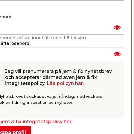
Per Bondessons väg 2080
268 31 Svalöv, Sverige
enord
Organisationsnummer: 969706-6331
E-post: kundtjanst@jemfix.com
Telefon:
046-28 52 900
enordet måste innehålla minst 8 tecken
Läs mer om Trygg e-handel här.
äfta lösenord
Jag vill prenumerera på jem & fix nyhetsbrev,
och accepterar därmed även jem & fix
integritetspolicy.
Läs policyn här.
Nyhetsbrevet skickas ut varje måndag, med veckans
eklamtidning, inspiration och nyheter.
jem & fix integritetspolicy här
kapa profil