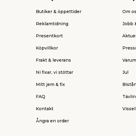
Butiker & öppettider
Om o
Reklamtidning
Jobb &
Presentkort
Aktuel
Köpvillkor
Press
Frakt & leverans
Varum
Ni fixar, vi stöttar
Jul
Mitt jem & fix
Bistå
FAQ
Tävlin
Kontakt
Vissel
Ångra en order