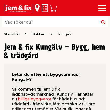
Meny
lbaka
lbaka
lbaka
lbaka
lbaka
lbaka
lbaka
lbaka
Inköpslista
Varukorg
riöversikt
riöversikt
riöversikt
riöversikt
riöversikt
riöversikt
riöversikt
riöversikt
byggvaror
hus & hem
trädgård
el & belysning
färg
verktyg
vvs
bil & fritid
Vad söker du?
Vad söker du?
 & Listverk
& Inredning
gårdsredskap
husfärg
ktyg
umsmöbler & Inredning
Startsida
Butiker
Kungälv
jem & fix Kungälv - Bygg, hem
aterial & Panel
rob & Förvaring
gårdsmaskiner
ällor
husfärg
ehör elverktyg
& trädgård
ing & Husgrund
årdsskötsel & Växtnäring
husbelysning
ar & Rollers
verktyg
h
Letar du efter ett byggvaruhus i
ring
or
ering & Dekoration
husbelysning
verktyg
erktyg & Märkning
dare
 Spel
Kungälv?
Välkommen till jem & fix
& Plattor
 & Städ
tning
sbelysning
fog & spackel
r & Bockar
lågprisbyggmarknad i Kungälv. Här hittar
du
billiga byggvaror
för både hus och
trädgård - från virke, färg och skruv till jord,
 Vind
le
us & Förråd
ri & Ficklampor
& Maskering
ring
pp
grillar och utemöbler. Vår butik ligger på