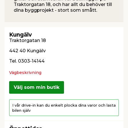
Traktorgatan 18, och har allt du behöver till
dina byggprojekt - stort som smått.
t & Värme
öbler
öring
skläder & Skyddsutrustning
lation
 & Klinker
 & Säkerhet
um
er & Tapetverktyg
ing, Rep & Snöre
p
Kungälv
Traktorgatan 18
r & Fönster
edjursbekämpning
t & Nät
rsalspray & Multispray
ggningsmaskiner
442 40 Kungälv
Tel. 0303-14144
lation
yckstvätt & Tryckluft
Vägbeskrivning
tning
Välj som min butik
or & Flaggstänger
I vår drive-in kan du enkelt plocka dina varor och lasta
bilen själv