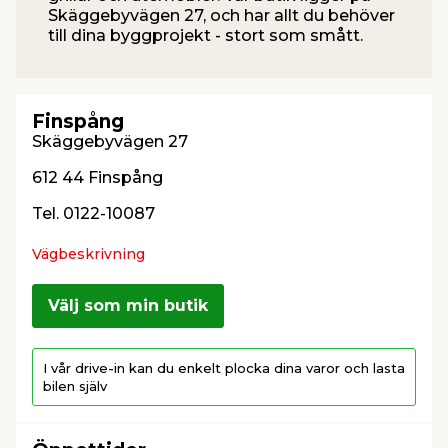
Skäggebyvägen 27, och har allt du behöver
till dina byggprojekt - stort som smått.
t & Värme
us & Förråd
öring
skläder & Skyddsutrustning
lation
 & Klinker
 & Säkerhet
öbler
er & Tapetverktyg
ing, Rep & Snöre
p
Finspång
Skäggebyvägen 27
r & Fönster
edjursbekämpning
um
rsalspray & Multispray
ggningsmaskiner
612 44 Finspång
Tel. 0122-10087
lation
t & Nät
yckstvätt & Tryckluft
Vägbeskrivning
tning
Välj som min butik
I vår drive-in kan du enkelt plocka dina varor och lasta
bilen själv
or & Flaggstänger