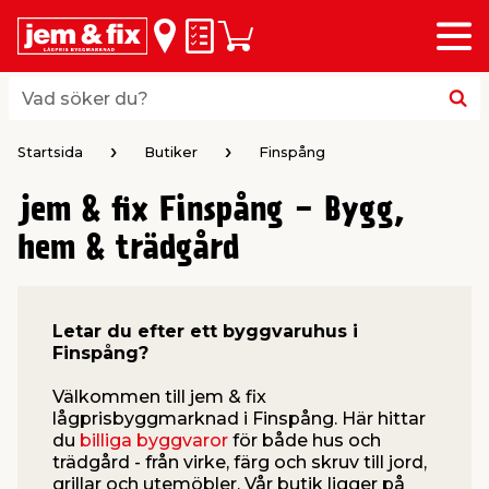
Meny
lbaka
lbaka
lbaka
lbaka
lbaka
lbaka
lbaka
lbaka
Inköpslista
Varukorg
riöversikt
riöversikt
riöversikt
riöversikt
riöversikt
riöversikt
riöversikt
riöversikt
byggvaror
hus & hem
trädgård
el & belysning
färg
verktyg
vvs
bil & fritid
Vad söker du?
Vad söker du?
 & Listverk
& Inredning
gårdsredskap
husfärg
ktyg
umsmöbler & Inredning
Startsida
Butiker
Finspång
jem & fix Finspång - Bygg,
aterial & Panel
rob & Förvaring
gårdsmaskiner
ällor
husfärg
ehör elverktyg
hem & trädgård
ing & Husgrund
r
husbelysning
ar & Rollers
verktyg
h
Letar du efter ett byggvaruhus i
ring
or
årdsskötsel & Växtnäring
husbelysning
verktyg
erktyg & Märkning
dare
 Spel
Finspång?
Välkommen till jem & fix
& Plattor
 & Städ
ering & Dekoration
sbelysning
fog & spackel
r & Bockar
lågprisbyggmarknad i Finspång. Här hittar
du
billiga byggvaror
för både hus och
trädgård - från virke, färg och skruv till jord,
 Vind
le
tning
ri & Ficklampor
& Maskering
ring
pp
grillar och utemöbler. Vår butik ligger på