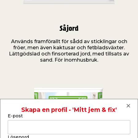
Skapa en profil - 'Mitt jem & fix'
E-post
Såjord
Används framförallt för sådd av sticklingar och
fröer, men även kaktusar och fetbladsväxter.
Lösenord
Lättgödslad och finsorterad jord, med tillsats av
sand. För inomhusbruk.
Lösenordet måste innehålla minst 8 tecken
Bekräfta lösenord
Jag vill prenumerera på jem & fix
nyhetsbrev, och accepterar därmed
även jem & fix integritetspolicy.
Läs
policyn här.
Nyhetsbrevet skickas ut varje måndag,
med veckans reklamtidning, inspiration