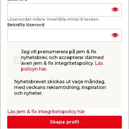
och nyheter.
Läs jem & fix integritetspolicy här
Skapa profil
Logga in
Har du redan ett konto?
Blomjord
Används vid plantering av krukväxter inomhus och
är något grövre än såjord. Näringsrik, gödslad jord
med tillsats av sand.