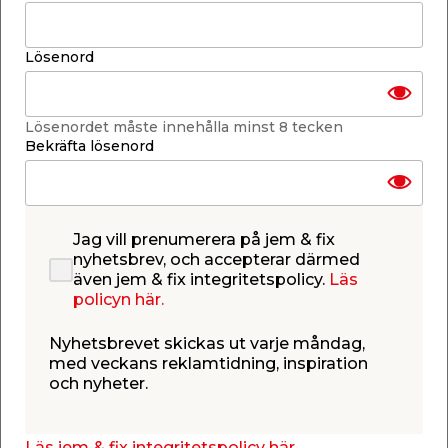
-
+
1
st.
Lösenord
Lägg i varukorgen
Lösenordet måste innehålla minst 8 tecken
Bekräfta lösenord
Ej i lager i vald butik
Jag vill prenumerera på jem & fix
Se lagerstatus i din butik
Lagerstatus uppdaterad 9 aug 2026 23:04
nyhetsbrev, och accepterar därmed
även jem & fix integritetspolicy.
Läs
policyn här.
Lägg till i inköpslistan
Nyhetsbrevet skickas ut varje måndag,
med veckans reklamtidning, inspiration
och nyheter.
Produktbeskrivning
Avfallsystem med 2 st 15 L behållare
Läs jem & fix integritetspolicy här