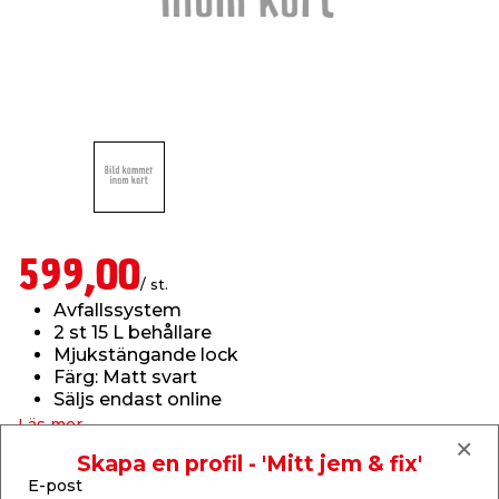
t & Värme
us & Förråd
öring
skläder & Skyddsutrustning
lation
 & Klinker
 & Säkerhet
öbler
er & Tapetverktyg
ing, Rep & Snöre
p
r & Fönster
edjursbekämpning
um
rsalspray & Multispray
ggningsmaskiner
lation
t & Nät
yckstvätt & Tryckluft
599,00
/ st.
Avfallssystem
tning
2 st 15 L behållare
Mjukstängande lock
Färg: Matt svart
Säljs endast online
Läs mer
Skapa en profil - 'Mitt jem & fix'
Finns i lager i webbshoppen
or & Flaggstänger
Skickas inom 2-5 arbetsdagar
E-post