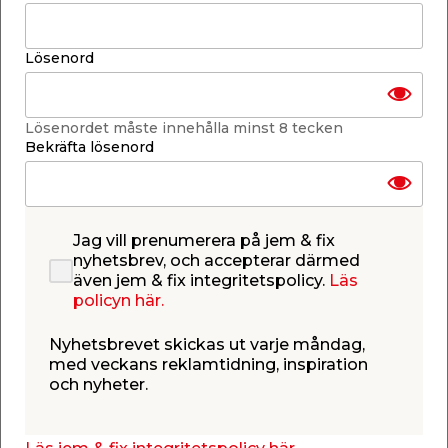
Lägg i varukorgen
Lösenord
Lösenordet måste innehålla minst 8 tecken
Bekräfta lösenord
Finns i lager i de flesta butiker
Se lagerstatus i din butik
Lagerstatus uppdaterad 8 aug 2026 09:58
Jag vill prenumerera på jem & fix
Lägg till i inköpslistan
nyhetsbrev, och accepterar därmed
även jem & fix integritetspolicy.
Läs
policyn här.
Produktbeskrivning
Nyhetsbrevet skickas ut varje måndag,
med veckans reklamtidning, inspiration
Trio Förlängningsrör R15 x 75 mm
och nyheter.
Förlängningsrör med dimensionen R15 x 75 mm för
VVS-installationer från Trio där en extra längd
behövs för att skapa rätt avstånd mellan