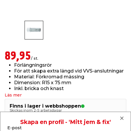
t & Värme
us & Förråd
öring
skläder & Skyddsutrustning
lation
 & Klinker
 & Säkerhet
öbler
er & Tapetverktyg
ing, Rep & Snöre
p
r & Fönster
edjursbekämpning
um
rsalspray & Multispray
ggningsmaskiner
89,95
/ st.
Förlängningsrör
lation
t & Nät
yckstvätt & Tryckluft
För att skapa extra längd vid VVS-anslutningar
Material: Förkromad mässing
Dimension: R15 x 75 mm
tning
Inkl. bricka och knast
Läs mer
Finns i lager i webbshoppen
Skickas inom 2-5 arbetsdagar
Skapa en profil - 'Mitt jem & fix'
or & Flaggstänger
-
+
1
st.
E-post