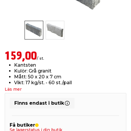
t & Värme
us & Förråd
öring
skläder & Skyddsutrustning
lation
 & Klinker
 & Säkerhet
öbler
er & Tapetverktyg
ing, Rep & Snöre
p
r & Fönster
edjursbekämpning
um
rsalspray & Multispray
ggningsmaskiner
159,00
/ st.
Kantsten
lation
t & Nät
yckstvätt & Tryckluft
Kulör: Grå granit
Mått: 50 x 20 x 7 cm
Vikt: 17 kg/st. - 60 st./pall
tning
Läs mer
Finns endast i butik
or & Flaggstänger
Få butiker
Se lagerstatus i din butik