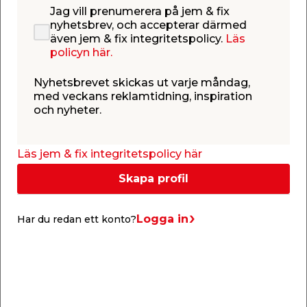
Jag vill prenumerera på jem & fix
nyhetsbrev, och accepterar därmed
Info & guider
även jem & fix integritetspolicy.
Läs
policyn här.
Nyhetsbrevet skickas ut varje måndag,
med veckans reklamtidning, inspiration
och nyheter.
Läs jem & fix integritetspolicy här
Skapa profil
Logga in
Har du redan ett konto?
Rengöring av stenplattor
Har dina stenlagda trädgårdsytor tappat glansen?
I den här guiden visar vi effektiv rengöring av
stenplattor utomhus - för din uteplats, uppfart eller
stengång.