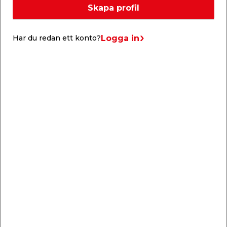
skruvar fast de små regelbitarna på reglarna som
Skapa profil
ska sitta på sidorna. Det blir två likadana
sidogavlar. Sedan skruvar hon på de två övre
reglarna, och fäster på så sätt ihop själva stommen
Logga in
Har du redan ett konto?
till hyllan. Stommen sätts på plats i fönstret, och
hyllplanen läggs på plats i stommen.
Nu kan Kajsa Stina äntligen börja så frön och
förodla, och fylla hyllan med sina miniväxthus och
fiberkrukor!