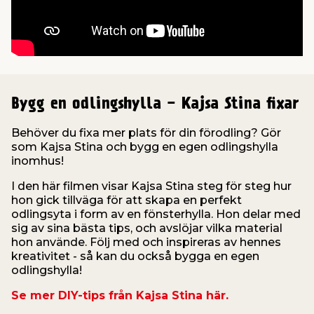
t & Värme
us & Förråd
öring
skläder & Skyddsutrustning
lation
 & Klinker
 & Säkerhet
öbler
er & Tapetverktyg
ing, Rep & Snöre
p
Bygg en odlingshylla - Kajsa Stina fixar
r & Fönster
edjursbekämpning
um
rsalspray & Multispray
ggningsmaskiner
Behöver du fixa mer plats för din förodling? Gör
som Kajsa Stina och bygg en egen odlingshylla
inomhus!
lation
t & Nät
yckstvätt & Tryckluft
I den här filmen visar Kajsa Stina steg för steg hur
hon gick tillväga för att skapa en perfekt
tning
odlingsyta i form av en fönsterhylla. Hon delar med
sig av sina bästa tips, och avslöjar vilka material
hon använde. Följ med och inspireras av hennes
kreativitet - så kan du också bygga en egen
odlingshylla!
or & Flaggstänger
Se mer DIY-tips från Kajsa Stina här.