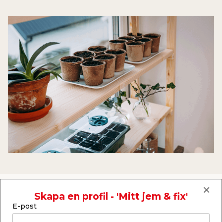
Bygg en fönsterhylla & odla inomhus!
Skapa en profil - 'Mitt jem & fix'
E-post
Att förodla grönsaker och blommor är både