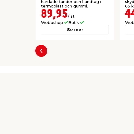
härdade tänder och handtag i
skyd
termoplast och gummi.
65 k
89,95
4
/ st.
Webbshop
Butik
Web
Se mer
Föregående
Producent
Millarco International A/S
Rokhøj 26
8520 Lystrup
millarco@millarco.com