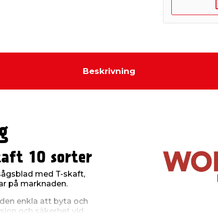
Beskrivning
g
aft 10 sorter
ksågsblad med T-skaft,
gar på marknaden.
aden enkla att byta och
cision och säkerhet vid