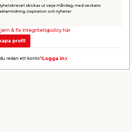
anti-flisfunktion.
laminatgolv. 
Nyhetsbrevet skickas ut varje måndag, med veckans
klackjärn & 1
699,00
149,
eklamtidning, inspiration och nyheter.
/ st.
Webbshop
Butik
Webbshop
Se mer
jem & fix integritetspolicy här
kapa profil
Nästa
Logga in
du redan ett konto?