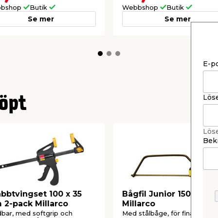
bshop
Butik
Webbshop
Butik
Se mer
Se mer
E-p
Lös
öpt
Lös
Bekr
bbtvingset 100 x 35
Bågfil Junior 150 mm
2-pack Millarco
Millarco
bar, med softgrip och
Med stålbåge, för finare sågn