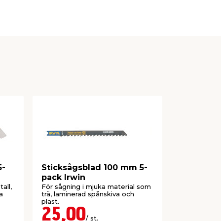
5-
Sticksågsblad 100 mm 5-
Sticksåg
pack Irwin
pack Irwi
all,
För sågning i mjuka material som
För sågning
a
trä, laminerad spånskiva och
trä, laminer
plast.
plast.
25,00
78,9
/ st.