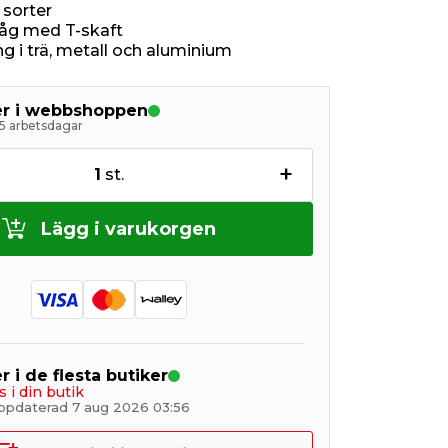
a sorter
såg med T-skaft
g i trä, metall och aluminium
ger i webbshoppen
5 arbetsdagar
+
1
st.
Lägg i varukorgen
r i de flesta butiker
s i din butik
ppdaterad 7 aug 2026 03:56