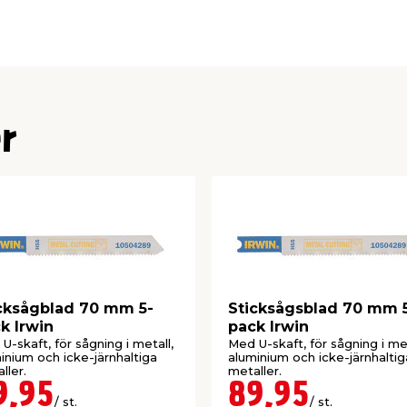
xakta snitt i olika
r
och tunna metaller
och legeringar
cksågblad 70 mm 5-
Sticksågsblad 70 mm 
k Irwin
pack Irwin
U-skaft, för sågning i metall,
Med U-skaft, för sågning i met
inium och icke-järnhaltiga
aluminium och icke-järnhaltig
ller.
metaller.
9,95
89,95
/ st.
/ st.