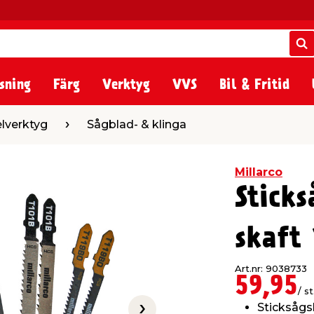
S
S
sning
Färg
Verktyg
VVS
Bil & Fritid
Sågblad- & klinga
elverktyg
Sågblad- & klinga
Millarco
Stick
skaft 
Art.nr: 9038733
59,95
/ st
Sticksåg