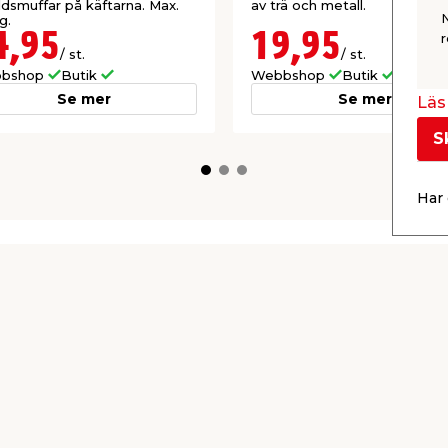
dsmuffar på käftarna. Max.
av trä och metall.
g.
4,95
19,95
r
/ st.
/ st.
bshop
Butik
Webbshop
Butik
Se mer
Se mer
Läs 
S
Har 