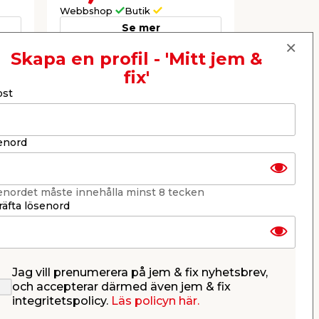
Webbshop
Butik
Webbshop
Se mer
Skapa en profil - 'Mitt jem &
fix'
Nästa
ost
enord
enordet måste innehålla minst 8 tecken
äfta lösenord
Jag vill prenumerera på jem & fix nyhetsbrev,
Sticksåg 620W Einhell
Golvlägg
och accepterar därmed även jem & fix
delar
integritetspolicy.
Läs policyn här.
ing
Justerbar pendelfunktion och
Set med ver