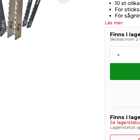
Next slide
10 st olik
För stick
För sågnin
Läs mer
Finns i la
Skickas inom 2-
-
Finns i lage
Se lagerstatu
Lagerstatus u