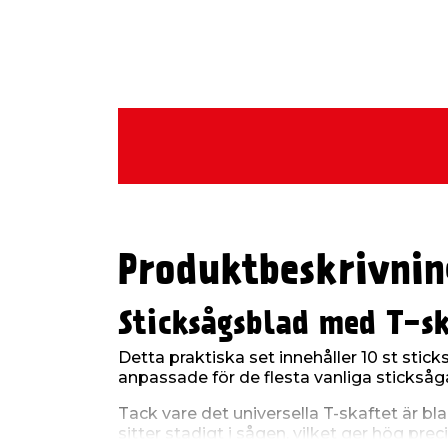
Produktbeskrivnin
Sticksågsblad med T-sk
Detta praktiska set innehåller 10 st stic
anpassade för de flesta vanliga stickså
Tack vare det universella T-skaftet är bl
sitter stadigt i sågen, vilket ger hög pre