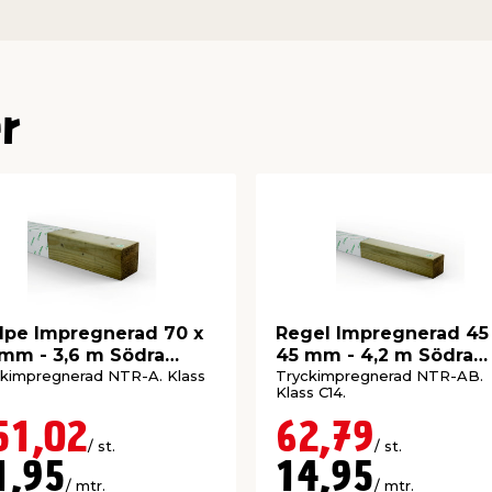
r
lpe Impregnerad 70 x
Regel Impregnerad 45
mm - 3,6 m Södra
45 mm - 4,2 m Södra
od
Wood
kimpregnerad NTR-A. Klass
Tryckimpregnerad NTR-AB.
Klass C14.
51,02
62,79
/ st.
/ st.
1,95
14,95
/ mtr.
/ mtr.