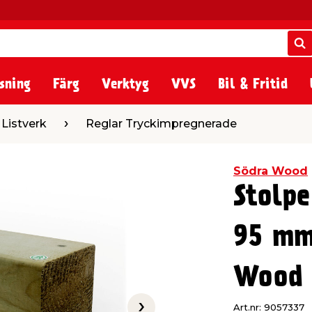
S
S
sning
Färg
Verktyg
VVS
Bil & Fritid
Reglar Tryckimpregnerade
 Listverk
Reglar Tryckimpregnerade
Södra Wood
Stolp
95 mm
Wood
Art.nr: 9057337