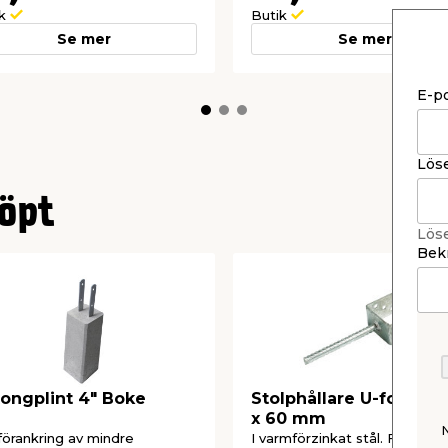
ik
Butik
Se mer
Se mer
E-p
Lös
öpt
Lös
Bekr
ongplint 4" Boke
Stolphållare U-formad
x 60 mm
förankring av mindre
I varmförzinkat stål. För