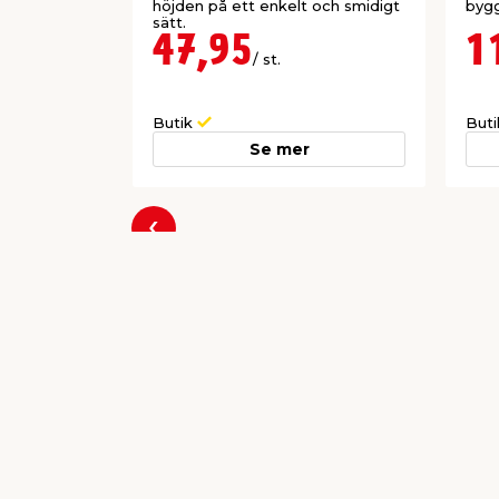
höjden på ett enkelt och smidigt
byg
sätt.
47,95
1
/ st.
Butik
But
Se mer
Föregående
Producent
Södra Wood (Södra Skogsägarna Ekono
Skogsudden
351 89 Växjö
info@sodra.com