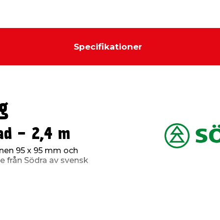
Specifikationer
g
ad - 2,4 m
nen 95 x 95 mm och
ke från Södra av svensk
stolpe
ar ett genomgående
a impregnering som når