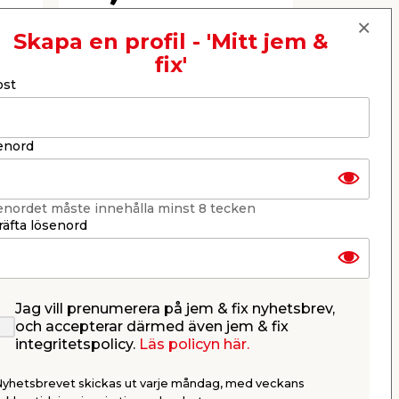
Butik
Butik
Se mer
Skapa en profil - 'Mitt jem &
fix'
ost
Nästa
enord
enordet måste innehålla minst 8 tecken
äfta lösenord
Jag vill prenumerera på jem & fix nyhetsbrev,
och accepterar därmed även jem & fix
integritetspolicy.
Läs policyn här.
 98
Regel Impregnerad 45 x
Stolpsko
145 mm - 3 m Södra
Nyhetsbrevet skickas ut varje måndag, med veckans
Wood
Tryckimpregnerad NTR-A. Klass
Galvanierad.