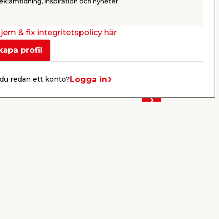
eklamtidning, inspiration och nyheter.
orts,
C24.
fästplatta f
till altaner,
134,85
56,9
/ st.
jem & fix integritetspolicy här
44,95
/ mtr.
kapa profil
Butik
Webbshop
Se mer
Logga in
du redan ett konto?
Nästa