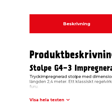
Beskrivning
Produktbeskrivnin
Stolpe G4-3 Impregner
Tryckimpregnerad stolpe med dimensio
längden 2,4 meter. Ett klassiskt regelvir
furu.
Tryckimpregnerad NTR-A 
Visa hela texten
Tryckimpregnering innebär att virket h
rötskydd. Tryckimpregnering är den end