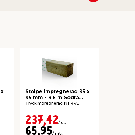
 x
Stolpe Impregnerad 95 x
Regel Im
95 mm - 3,6 m Södra
95 mm - 
Wood
Tryckimpregnerad NTR-A.
Tryckimpre
Klass C14.
237,42
86,8
/ st.
65,95
28,9
/ mtr.