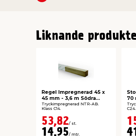
Liknande produkte
Regel Impregnerad 45 x
Sto
45 mm - 3,6 m Södra
70 
Wood
Wo
Tryckimpregnerad NTR-AB.
Tryc
Klass C14.
C24.
53,82
1
/ st.
14,95
4
/ mtr.