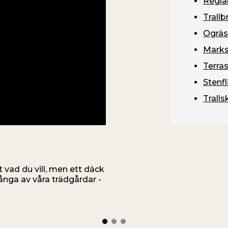
Regla
Trallb
Ogrä
Marks
Terras
Stenfl
Tralls
et vad du vill, men ett däck
i många av våra trädgårdar -