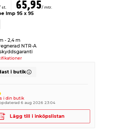
65,95
/ st.
/ mtr.
pe Imp 95 x 95
m - 2,4 m
regnerad NTR-A
tskyddsgaranti
ifikationer
ast i butik
s i din butik
ppdaterad 6 aug 2026 23:04
Lägg till i inköpslistan