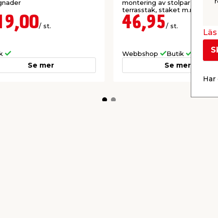
r
gnader
montering av stolpar till carp
terrasstak, staket m.m.
19,00
46,95
/ st.
/ st.
Läs 
S
ik
Webbshop
Butik
Se mer
Se mer
Har 
misk)