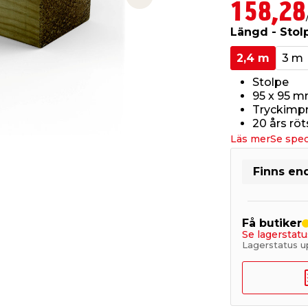
Next slide
158,28
Längd - Stol
2,4 m
3 m
Stolpe
95 x 95 m
Tryckimp
20 års rö
Läs mer
Se spec
Finns end
Få butiker
Se lagerstatu
Lagerstatus u