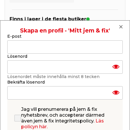
Finns i lager i de flesta butiker
Se lagerstatus i din butik
Lagerstatus uppdaterad 7 aug 2026 09:30
Skapa en profil - 'Mitt jem & fix'
E-post
Lägg till i inköpslistan
Lösenord
Produktbeskrivning
Lösenordet måste innehålla minst 8 tecken
Takplåt TP20 1050 x 3500 mm
Bekräfta lösenord
Ska du lägga tak på ditt senaste byggprojekt? Vår
klassiska korrugerade takplåt i TP20 profil passar
för exempelvis uteplatsen, carporten, till
vedförrådet, eller snickarverkstaden. Trots namnet
Jag vill prenumerera på jem & fix
går takplåten lika bra att använda som väggplåt.
nyhetsbrev, och accepterar därmed
Plåten har en stilfull och markerande svart kulör,
även jem & fix integritetspolicy.
Läs
den är enkel att montera och har en mycket bra
policyn här.
stabilitet. Måtten är 1050 mm x 3500 mm.