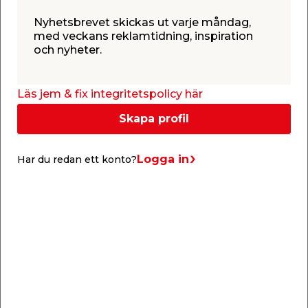
10 års garanti
Nyhetsbrevet skickas ut varje måndag,
Vi vill garantera dig att när du handlar takplåt hos
med veckans reklamtidning, inspiration
oss så kommer du hem med en produkt av god
och nyheter.
kvalitet. Därför säljs takplåten med en garanti på 10
år. Garantin omfattar onormal kulörförändring, att
färgskiktet inte flagnar samt garanti
Läs jem & fix integritetspolicy här
mot genomrostning.
Skapa profil
Logga in
Har du redan ett konto?