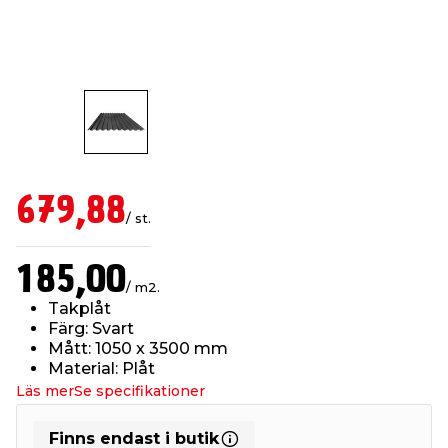
t & Värme
us & Förråd
öring
skläder & Skyddsutrustning
lation
 & Klinker
 & Säkerhet
öbler
er & Tapetverktyg
ing, Rep & Snöre
p
r & Fönster
edjursbekämpning
um
rsalspray & Multispray
ggningsmaskiner
679,88
/ st.
lation
t & Nät
yckstvätt & Tryckluft
185,00
/ m2.
tning
Takplåt
Färg: Svart
Mått: 1050 x 3500 mm
Material: Plåt
Läs mer
Se specifikationer
or & Flaggstänger
Finns endast i butik