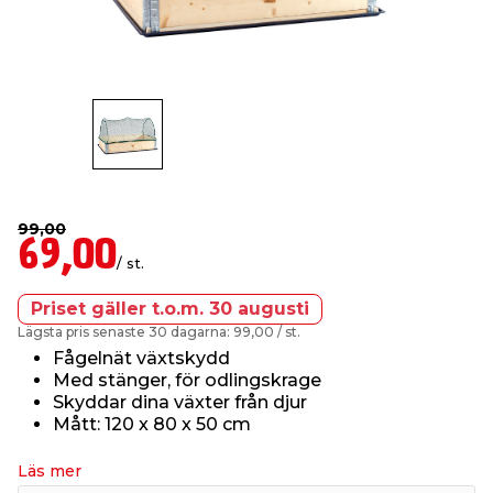
t & Värme
us & Förråd
öring
skläder & Skyddsutrustning
lation
 & Klinker
 & Säkerhet
öbler
er & Tapetverktyg
ing, Rep & Snöre
p
r & Fönster
edjursbekämpning
um
rsalspray & Multispray
ggningsmaskiner
99,00
69,00
lation
t & Nät
yckstvätt & Tryckluft
/ st.
Priset gäller t.o.m. 30 augusti
tning
Lägsta pris senaste 30 dagarna: 99,00
/ st.
Fågelnät växtskydd
Med stänger, för odlingskrage
Skyddar dina växter från djur
Mått: 120 x 80 x 50 cm
or & Flaggstänger
Läs mer