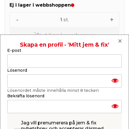
Ej i lager i webbshoppen
-
+
1
st.
Lägg i varukorgen
Skapa en profil - 'Mitt jem & fix'
E-post
Lösenord
Få butiker
Se lagerstatus i din butik
Lagerstatus uppdaterad 9 aug 2026 04:30
Lösenordet måste innehålla minst 8 tecken
Bekräfta lösenord
Lägg till i inköpslistan
Jag vill prenumerera på jem & fix
Produktbeskrivning
nyhetsbrev, och accepterar därmed