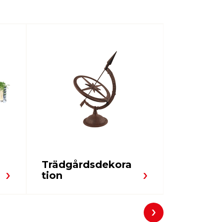
Trädgårdsdekora
Växtsky
tion
vinters
Nästa