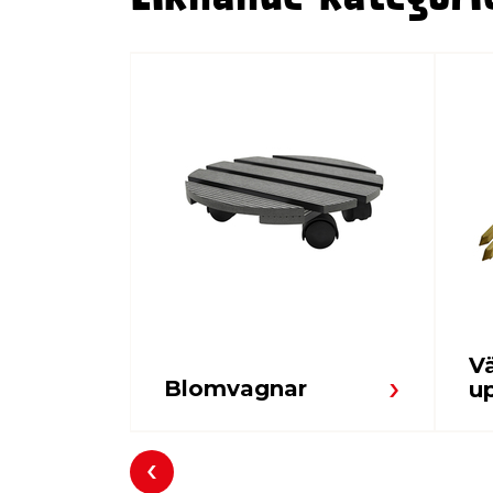
V
Blomvagnar
u
Föregående