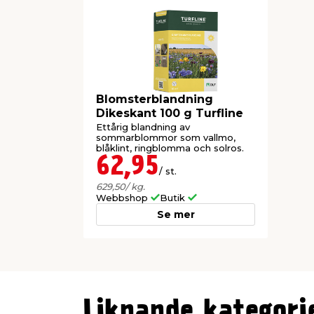
Blomsterblandning
Dikeskant 100 g Turfline
Ettårig blandning av
sommarblommor som vallmo,
blåklint, ringblomma och solros.
62,95
/ st.
629,50
/ kg.
Webbshop
Butik
Se mer
Liknande kategori