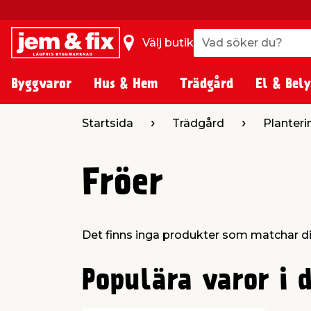
Vad söker du?
Vad söker du?
Välj butik
Byggvaror
Hus & Hem
Trädgård
El & Bely
Startsida
Trädgård
Planteri
Fröer
Det finns inga produkter som matchar d
0
Populära varor i 