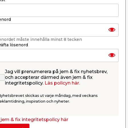
er
KB jem & fix
Per Bondessons väg 2080
268 31 Svalöv, Sverige
Organisationsnummer: 969706-6331
enord
r både inomhus- och utomhusbruk och gör
E-post: kundtjanst@jemfix.com
Telefon:
046-28 52 900
orm i trädgård eller kruka samt
enordet måste innehålla minst 8 tecken
Läs mer om Trygg e-handel här.
bb tillväxt, medan andra passar bättre för
äfta lösenord
er ofta jämn tillväxt och stabila
Jag vill prenumerera på jem & fix nyhetsbrev,
och accepterar därmed även jem & fix
esultatet
integritetspolicy.
Läs policyn här.
or och experimentera utan att det kostar
Nyhetsbrevet skickas ut varje måndag, med veckans
lanteringar.
eklamtidning, inspiration och nyheter.
plantor till låg kostnad. Med rätt
jem & fix integritetspolicy här