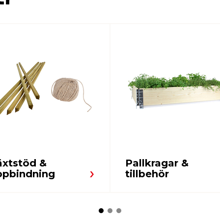
äxtstöd &
Pallkragar &
ppbindning
tillbehör