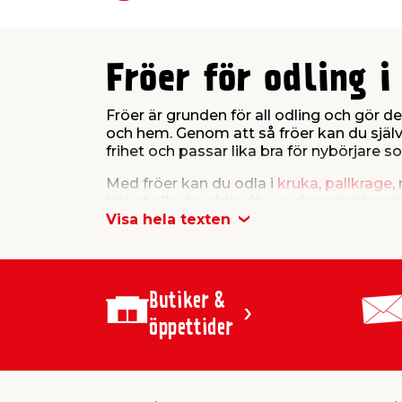
Fröer för odling 
Fröer är grunden för all odling och gör 
och hem. Genom att så fröer kan du själv 
frihet och passar lika bra för nybörjare s
Med fröer kan du odla i
kruka
,
pallkrage
,
köket eller kryddor för vardagsmatlagning 
svenska förhållanden – till låga priser.
Visa hela texten
Därför väljer må
Butiker &
Att odla från fröer är både praktiskt och 
förpackning. Det gör fröer till ett popul
öppettider
Fröer ger också större variation än färdig
utrymme och intresse. Många uppskattar d
kunskap och odlingsglädje.