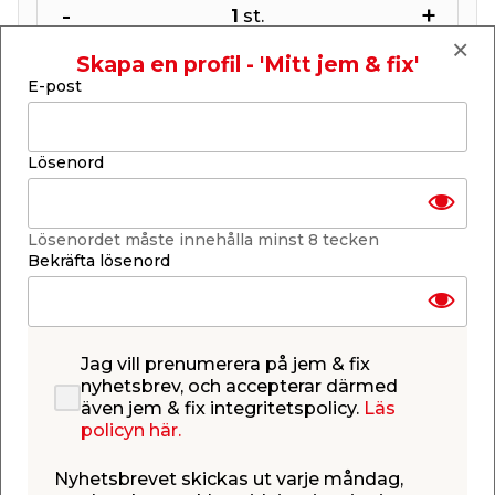
-
+
1
st.
Skapa en profil - 'Mitt jem & fix'
Lägg i varukorgen
E-post
Lösenord
Finns i lager i de flesta butiker
Lösenordet måste innehålla minst 8 tecken
Se lagerstatus i din butik
Bekräfta lösenord
Lagerstatus uppdaterad 6 aug 2026 18:58
Lägg till i inköpslistan
Jag vill prenumerera på jem & fix
nyhetsbrev, och accepterar därmed
även jem & fix integritetspolicy.
Läs
Produktbeskrivning
policyn här.
Marshmallowsticks 25 cm
Nyhetsbrevet skickas ut varje måndag,
50-pack marshmallowsticks i längden 25 cm,