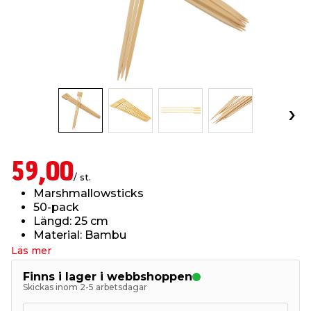
t & Värme
öbler
öring
skläder & Skyddsutrustning
lation
 & Klinker
 & Säkerhet
um
er & Tapetverktyg
ing, Rep & Snöre
p
r & Fönster
edjursbekämpning
t & Nät
rsalspray & Multispray
ggningsmaskiner
lation
yckstvätt & Tryckluft
59,00
/ st.
Marshmallowsticks
tning
50-pack
Längd: 25 cm
Material: Bambu
or & Flaggstänger
Läs mer
Finns i lager i webbshoppen
Skickas inom 2-5 arbetsdagar