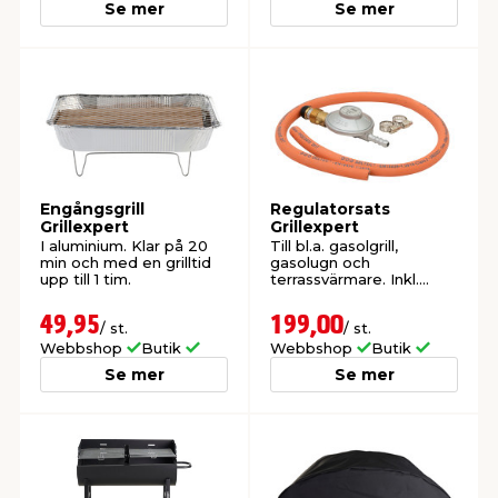
Se mer
Se mer
Engångsgrill
Regulatorsats
Grillexpert
Grillexpert
I aluminium. Klar på 20
Till bl.a. gasolgrill,
min och med en grilltid
gasolugn och
upp till 1 tim.
terrassvärmare. Inkl.
slang & spännband.
49,95
199,00
/ st.
/ st.
Webbshop
Butik
Webbshop
Butik
Se mer
Se mer