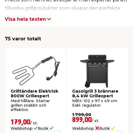
tillverka grillprodukter som skapar den perfekta
t & Värme
us & Förråd
öring
skläder & Skyddsutrustning
lation
grillupplevelsen. Med hög kvalitet och stor
Visa hela texten
kundnöjdhet, erbjuder varumärket det bästa för
alla dina grillbehov. Se hela utbudet här på sidan.
 & Klinker
 & Säkerhet
öbler
er & Tapetverktyg
ing, Rep & Snöre
p
75 varor totalt
r & Fönster
edjursbekämpning
um
rsalspray & Multispray
ggningsmaskiner
lation
t & Nät
yckstvätt & Tryckluft
tning
Grilltändare Elektrisk
Gasolgrill 3 brännare
800W Grillexpert
8,4 kW Grillexpert
Med hållare. Startar
Mått: 102 x 97 x 49 cm.
grillen snabbt och
Exkl. regulator.
effektivt.
1 799,00
899,00
/ st.
179,00
/ st.
or & Flaggstänger
Webbshop
Butik
Webbshop
Butik