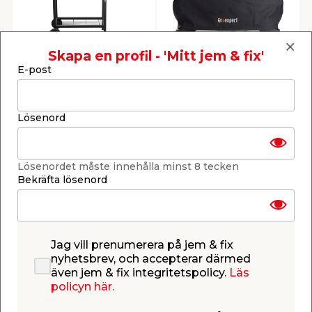
Grilltunna Grillexpert
Grillöverdrag Strl. XS
Skapa en profil - 'Mitt jem & fix'
Grillexpert
E-post
Inkl. 2 grillgaller, 39 x 35
Till gasolgrill. Mått: 72 x
cm.
32 x 49 cm. Säljs endast
online.
Lösenord
899,00
249,00
/ st.
/ st.
Webbshop
Butik
Webbshop
Se mer
Se mer
Lösenordet måste innehålla minst 8 tecken
Bekräfta lösenord
Jag vill prenumerera på jem & fix
nyhetsbrev, och accepterar därmed
även jem & fix integritetspolicy.
Läs
Grillpanna 49,5 x 27,3
Grillbriketter 9 kg
policyn här.
x 2 cm Grillexpert
Grillexpert
Med non-stick
100% naturprodukt.
beläggning och
Brinntid upp till 160 min.